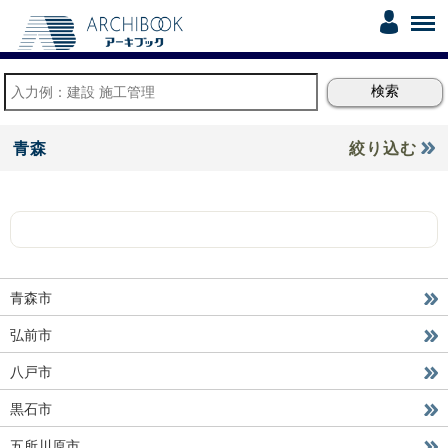
青森
絞り込む
青森市
弘前市
八戸市
黒石市
五所川原市