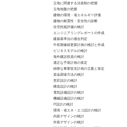
・
立地に関連する法規制の把握
・
立地地盤の把握
・
建物の環境・省エネルギー評価
・
建物の耐震性・安全性の診断
・
住宅性能評価の検討
・
エンジニアリングレポートの作成
・
建築基準法の適合判定
・
中長期修繕更新計画の検討と作成
・
ビジネスモデルの検討
・
海外建設投資の検討
・
適正な予算計画の策定
・
綿密な事業収支計画の立案と策定
・
資金調達方法の検討
・
意匠設計の検討
・
構造設計の検討
・
電気設備設計の検討
・
機械設備設計の検討
・
IT設計の検討
・
環境・省エネ・エコ設計の検討
・
内装デザインの検討
・
外装デザインの検討