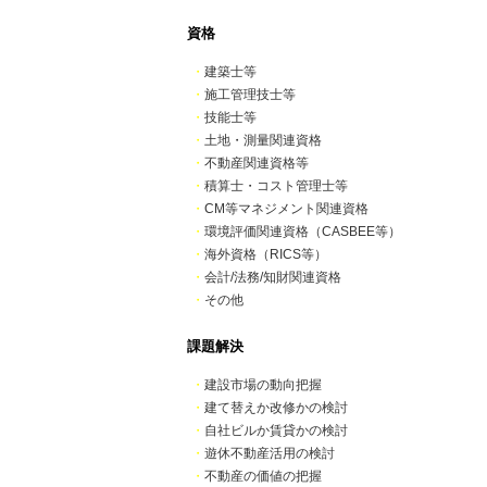
資格
・
建築士等
・
施工管理技士等
・
技能士等
・
土地・測量関連資格
・
不動産関連資格等
・
積算士・コスト管理士等
・
CM等マネジメント関連資格
・
環境評価関連資格（CASBEE等）
・
海外資格（RICS等）
・
会計/法務/知財関連資格
・
その他
課題解決
・
建設市場の動向把握
・
建て替えか改修かの検討
・
自社ビルか賃貸かの検討
・
遊休不動産活用の検討
・
不動産の価値の把握