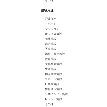
・
その他
建物用途
・
戸建住宅
・
アパート
・
マンション
・
オフィス施設
・
商業施設
・
宿泊施設
・
医療施設
・
福祉・厚生施設
・
教育施設
・
文化社会施設
・
生産施設
・
物流関連施設
・
スポーツ施設
・
駐車場施設
・
情報通信施設
・
公共インフラ施設
・
レジャー施設
・
その他