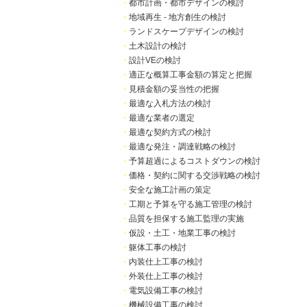
・
都市計画・都市デザインの検討
・
地域再生 - 地方創生の検討
・
ランドスケープデザインの検討
・
土木設計の検討
・
設計VEの検討
・
適正な概算工事金額の算定と把握
・
見積金額の妥当性の把握
・
最適な入札方法の検討
・
最適な業者の選定
・
最適な契約方式の検討
・
最適な発注・調達戦略の検討
・
予算超過によるコストダウンの検討
・
価格・契約に関する交渉戦略の検討
・
安全な施工計画の策定
・
工期と予算を守る施工管理の検討
・
品質を担保する施工監理の実施
・
仮設・土工・地業工事の検討
・
躯体工事の検討
・
内装仕上工事の検討
・
外装仕上工事の検討
・
電気設備工事の検討
・
機械設備工事の検討