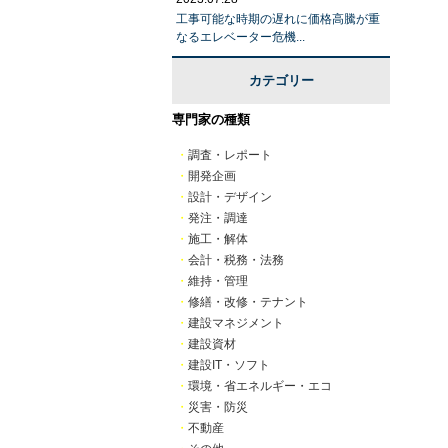
工事可能な時期の遅れに価格高騰が重
なるエレベーター危機...
カテゴリー
専門家の種類
・
調査・レポート
・
開発企画
・
設計・デザイン
・
発注・調達
・
施工・解体
・
会計・税務・法務
・
維持・管理
・
修繕・改修・テナント
・
建設マネジメント
・
建設資材
・
建設IT・ソフト
・
環境・省エネルギー・エコ
・
災害・防災
・
不動産