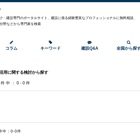
ク
ク - 建設専門のポータルサイト、建設に係る経験豊富なプロフェッショナルに無料相談、
分野などから専門家を検索
コラム
キーワード
建設Q&A
全国から探
M活用に関する検討から探す
0件中：0-0件
件中：0-0件