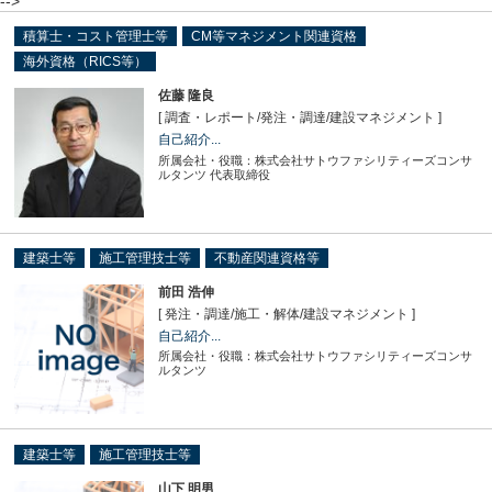
-->
積算士・コスト管理士等
CM等マネジメント関連資格
海外資格（RICS等）
佐藤 隆良
[ 調査・レポート
/
発注・調達
/
建設マネジメント ]
自己紹介...
所属会社・役職：株式会社サトウファシリティーズコンサ
ルタンツ 代表取締役
建築士等
施工管理技士等
不動産関連資格等
前田 浩伸
[ 発注・調達
/
施工・解体
/
建設マネジメント ]
自己紹介...
所属会社・役職：株式会社サトウファシリティーズコンサ
ルタンツ
建築士等
施工管理技士等
山下 明男