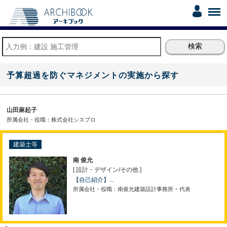
予算超過を防ぐマネジメントの実施から探す
山田麻起子
所属会社・役職：株式会社シスプロ
建築士等
南 俊允
[ 設計・デザイン
/
その他 ]
【自己紹介】...
所属会社・役職：南俊允建築設計事務所 ･ 代表