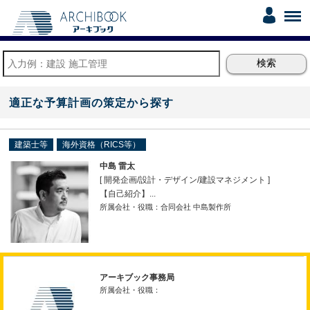
適正な予算計画の策定から探す
建築士等
海外資格（RICS等）
中島 雷太
[ 開発企画
/
設計・デザイン
/
建設マネジメント ]
【自己紹介】...
所属会社・役職：合同会社 中島製作所
アーキブック事務局
所属会社・役職：