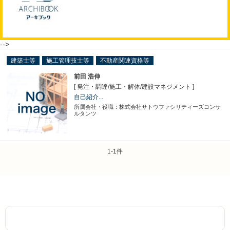
-->
建築士等
施工管理技士等
不動産関連資格等
前田 浩伸
[ 発注・調達
/
施工・解体
/
建設マネジメント ]
自己紹介...
所属会社・役職：株式会社サトウファシリティーズコンサ
ルタンツ
1-1件