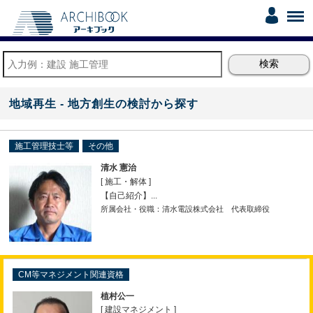
地域再生 - 地方創生の検討から探す
施工管理技士等
その他
清水 憲治
[ 施工・解体 ]
【自己紹介】...
所属会社・役職：清水電設株式会社 代表取締役
CM等マネジメント関連資格
植村公一
[ 建設マネジメント ]