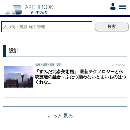
設計
企画・設計・調達
設計
7529View
「すみだ北斎美術館」-最新テクノロジーと伝
統技能の融合～ふたつ揃わないとよいものはつ
くれな...
もっと見る