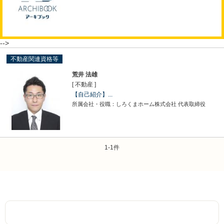
-->
不動産関連資格等
荒井 法雄
[ 不動産 ]
【自己紹介】...
所属会社・役職：しろくまホーム株式会社 代表取締役
1-1件