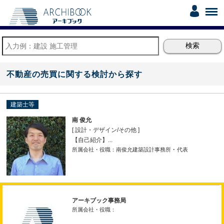
不動産の売買に関する検討から探す
建築士等
南 俊允
[ 設計・デザイン
/
その他 ]
【自己紹介】...
所属会社・役職：南俊允建築設計事務所 ･ 代表
アーキブック事務局
所属会社・役職：