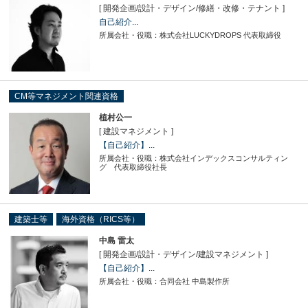
[ 開発企画
/
設計・デザイン
/
修繕・改修・テナント ]
自己紹介...
所属会社・役職：株式会社LUCKYDROPS 代表取締役
CM等マネジメント関連資格
植村公一
[ 建設マネジメント ]
【自己紹介】...
所属会社・役職：株式会社インデックスコンサルティン
グ 代表取締役社長
建築士等
海外資格（RICS等）
中島 雷太
[ 開発企画
/
設計・デザイン
/
建設マネジメント ]
【自己紹介】...
所属会社・役職：合同会社 中島製作所