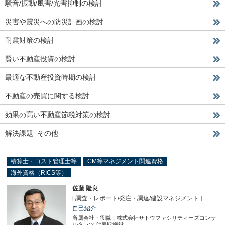
騒音/振動/風害/光害抑制の検討
災害や震災への防災計画の検討
耐震対策の検討
賢い不動産投資の検討
最適な不動産投資時期の検討
不動産の売買に関する検討
効果の高い不動産節税対策の検討
解決課題_その他
積算士・コスト管理士等
CM等マネジメント関連資格
海外資格（RICS等）
佐藤 隆良
[ 調査・レポート
/
発注・調達
/
建設マネジメント ]
自己紹介...
所属会社・役職：株式会社サトウファシリティーズコンサ
ルタンツ 代表取締役