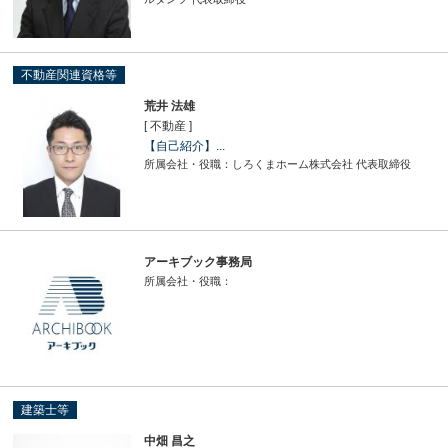
不動産関連資格等
荒井 法雄
[ 不動産 ]
【自己紹介】...
所属会社・役職：しろくまホーム株式会社 代表取締役
アーキブック事務局
所属会社・役職：
建築士等
中畑 昌之