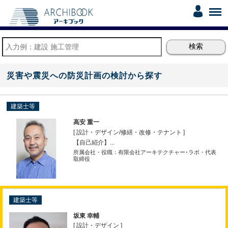
災害や震災への防災計画の検討から探す
建築士等
高安 重一
[ 設計・デザイン
/
修繕・改修・テナント ]
【自己紹介】...
所属会社・役職：有限会社アーキテクチャー･ラボ・代表
取締役
建築士等
坂東 幸輔
[ 設計・デザイン ]