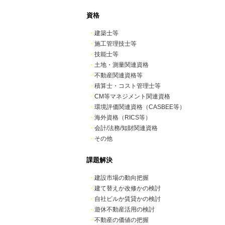
資格
・
建築士等
・
施工管理技士等
・
技能士等
・
土地・測量関連資格
・
不動産関連資格等
・
積算士・コスト管理士等
・
CM等マネジメント関連資格
・
環境評価関連資格（CASBEE等）
・
海外資格（RICS等）
・
会計/法務/知財関連資格
・
その他
課題解決
・
建設市場の動向把握
・
建て替えか改修かの検討
・
自社ビルか賃貸かの検討
・
遊休不動産活用の検討
・
不動産の価値の把握