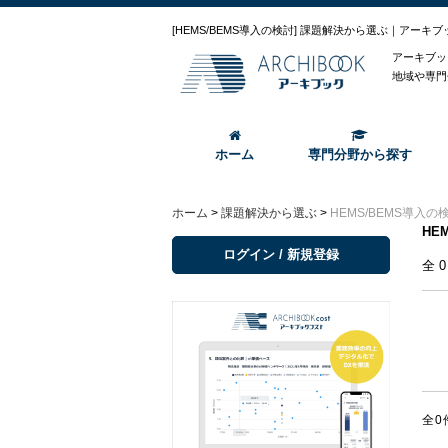
[HEMS/BEMS導入の検討] 課題解決から選ぶ｜アーキブ
アーキブッ
地域や専門
ホーム
専門分野から探す
ホーム
>
課題解決から選ぶ
>
HEMS/BEMS導入の
HE
ログイン / 新規登録
全
全0