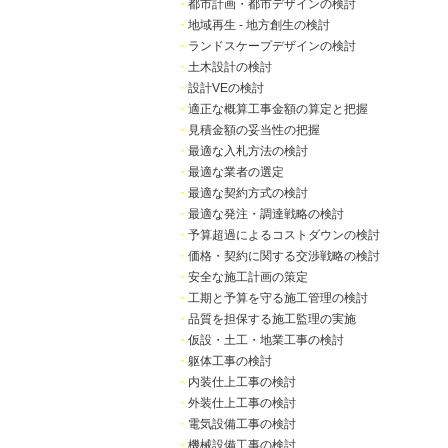
・
都市計画・都市デザインの検討
・
地域再生 - 地方創生の検討
・
ランドスケープデザインの検討
・
土木設計の検討
・
設計VEの検討
・
適正な概算工事金額の算定と把握
・
見積金額の妥当性の把握
・
最適な入札方法の検討
・
最適な業者の選定
・
最適な契約方式の検討
・
最適な発注・調達戦略の検討
・
予算超過によるコストダウンの検討
・
価格・契約に関する交渉戦略の検討
・
安全な施工計画の策定
・
工期と予算を守る施工管理の検討
・
品質を担保する施工監理の実施
・
仮設・土工・地業工事の検討
・
躯体工事の検討
・
内装仕上工事の検討
・
外装仕上工事の検討
・
電気設備工事の検討
・
機械設備工事の検討