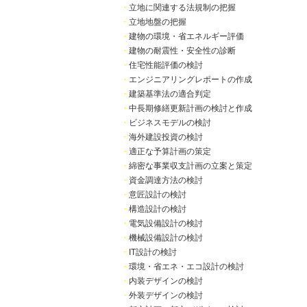
・
立地に関連する法規制の把握
・
立地地盤の把握
・
建物の環境・省エネルギー評価
・
建物の耐震性・安全性の診断
・
住宅性能評価の検討
・
エンジニアリングレポートの作成
・
建築基準法の適合判定
・
中長期修繕更新計画の検討と作成
・
ビジネスモデルの検討
・
海外建設投資の検討
・
適正な予算計画の策定
・
綿密な事業収支計画の立案と策定
・
資金調達方法の検討
・
意匠設計の検討
・
構造設計の検討
・
電気設備設計の検討
・
機械設備設計の検討
・
IT設計の検討
・
環境・省エネ・エコ設計の検討
・
内装デザインの検討
・
外装デザインの検討