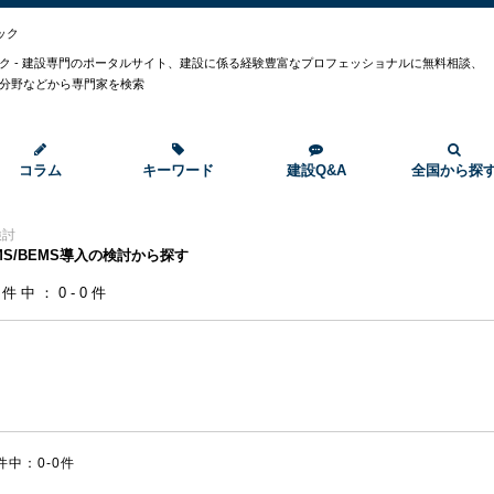
ック
ク - 建設専門のポータルサイト、建設に係る経験豊富なプロフェッショナルに無料相談、
分野などから専門家を検索
コラム
キーワード
建設Q&A
全国から探
検討
MS/BEMS導入の検討から探す
0件中：0-0件
件中：0-0件