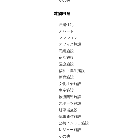
・
その他
建物用途
・
戸建住宅
・
アパート
・
マンション
・
オフィス施設
・
商業施設
・
宿泊施設
・
医療施設
・
福祉・厚生施設
・
教育施設
・
文化社会施設
・
生産施設
・
物流関連施設
・
スポーツ施設
・
駐車場施設
・
情報通信施設
・
公共インフラ施設
・
レジャー施設
・
その他