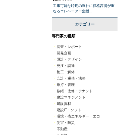
工事可能な時期の遅れに価格高騰が重
なるエレベーター危機...
カテゴリー
専門家の種類
・
調査・レポート
・
開発企画
・
設計・デザイン
・
発注・調達
・
施工・解体
・
会計・税務・法務
・
維持・管理
・
修繕・改修・テナント
・
建設マネジメント
・
建設資材
・
建設IT・ソフト
・
環境・省エネルギー・エコ
・
災害・防災
・
不動産