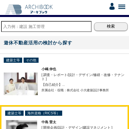
遊休不動産活用の検討から探す
建築士等
その他
小嶋 伸也
[ 調査・レポート
/
設計・デザイン
/
修繕・改修・テナン
ト ]
【自己紹介】...
所属会社・役職：株式会社 小大建築設計事務所
建築士等
海外資格（RICS等）
中島 雷太
[ 開発企画
/
設計・デザイン
/
建設マネジメント ]