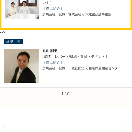
ント ]
【自己紹介】...
所属会社・役職：株式会社 小大建築設計事務所
-->
建築士等
丸山 訓史
[ 調査・レポート
/
修繕・改修・テナント ]
【自己紹介】...
所属会社・役職：一般社団法人 住宅問題相談センター
1-1件