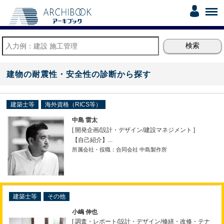
建物の耐震性・安全性の診断から探す
建築士等
海外資格（RICS等）
中島 雷太
[ 開発企画
/
設計・デザイン
/
建設マネジメント ]
【自己紹介】...
所属会社・役職：合同会社 中島製作所
建築士等
その他
小嶋 伸也
[ 調査・レポート
/
設計・デザイン
/
修繕・改修・テナ