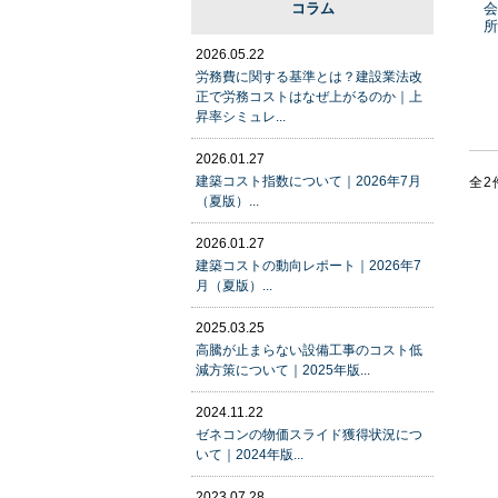
コラム
会
所
2026.05.22
労務費に関する基準とは？建設業法改
正で労務コストはなぜ上がるのか｜上
昇率シミュレ...
2026.01.27
建築コスト指数について｜2026年7月
全2
（夏版）...
2026.01.27
建築コストの動向レポート｜2026年7
月（夏版）...
2025.03.25
高騰が止まらない設備工事のコスト低
減方策について｜2025年版...
2024.11.22
ゼネコンの物価スライド獲得状況につ
いて｜2024年版...
2023.07.28