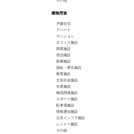
・
その他
建物用途
・
戸建住宅
・
アパート
・
マンション
・
オフィス施設
・
商業施設
・
宿泊施設
・
医療施設
・
福祉・厚生施設
・
教育施設
・
文化社会施設
・
生産施設
・
物流関連施設
・
スポーツ施設
・
駐車場施設
・
情報通信施設
・
公共インフラ施設
・
レジャー施設
・
その他