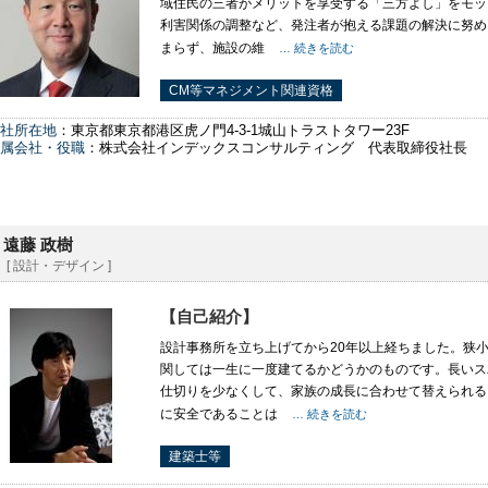
域住民の三者がメリットを享受する「三方よし」をモッ
利害関係の調整など、発注者が抱える課題の解決に努め
まらず、施設の維
… 続きを読む
CM等マネジメント関連資格
社所在地
：東京都東京都港区虎ノ門4-3-1城山トラストタワー23F
属会社・役職
：株式会社インデックスコンサルティング 代表取締役社長
遠藤 政樹
[ 設計・デザイン ]
【自己紹介】
設計事務所を立ち上げてから20年以上経ちました。狭
関しては一生に一度建てるかどうかのものです。長いス
仕切りを少なくして、家族の成長に合わせて替えられる
に安全であることは
… 続きを読む
建築士等