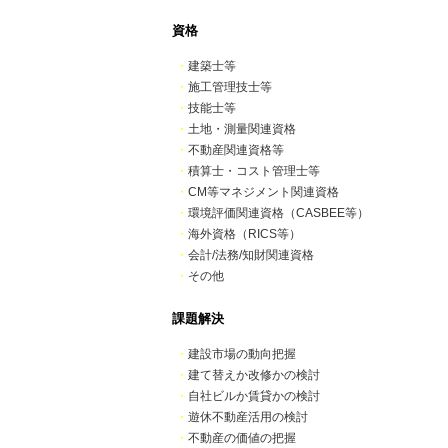
資格
・
建築士等
・
施工管理技士等
・
技能士等
・
土地・測量関連資格
・
不動産関連資格等
・
積算士・コスト管理士等
・
CM等マネジメント関連資格
・
環境評価関連資格（CASBEE等）
・
海外資格（RICS等）
・
会計/法務/知財関連資格
・
その他
課題解決
・
建設市場の動向把握
・
建て替えか改修かの検討
・
自社ビルか賃貸かの検討
・
遊休不動産活用の検討
・
不動産の価値の把握