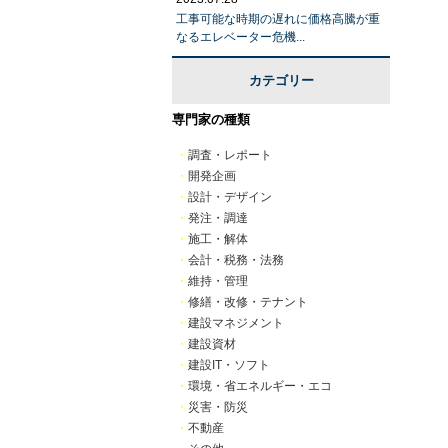
工事可能な時期の遅れに価格高騰が重
なるエレベーター危機...
カテゴリー
専門家の種類
・
調査・レポート
・
開発企画
・
設計・デザイン
・
発注・調達
・
施工・解体
・
会計・税務・法務
・
維持・管理
・
修繕・改修・テナント
・
建設マネジメント
・
建設資材
・
建設IT・ソフト
・
環境・省エネルギー・エコ
・
災害・防災
・
不動産