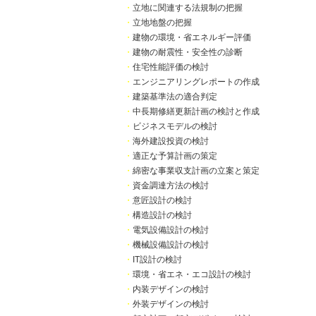
・
立地に関連する法規制の把握
・
立地地盤の把握
・
建物の環境・省エネルギー評価
・
建物の耐震性・安全性の診断
・
住宅性能評価の検討
・
エンジニアリングレポートの作成
・
建築基準法の適合判定
・
中長期修繕更新計画の検討と作成
・
ビジネスモデルの検討
・
海外建設投資の検討
・
適正な予算計画の策定
・
綿密な事業収支計画の立案と策定
・
資金調達方法の検討
・
意匠設計の検討
・
構造設計の検討
・
電気設備設計の検討
・
機械設備設計の検討
・
IT設計の検討
・
環境・省エネ・エコ設計の検討
・
内装デザインの検討
・
外装デザインの検討