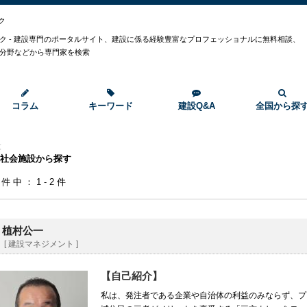
ク
ク - 建設専門のポータルサイト、建設に係る経験豊富なプロフェッショナルに無料相談、
分野などから専門家を検索
コラム
キーワード
建設Q&A
全国から探
設
社会施設から探す
2件中：1-2件
植村公一
[ 建設マネジメント ]
【自己紹介】
私は、発注者である企業や自治体の利益のみならず、プ