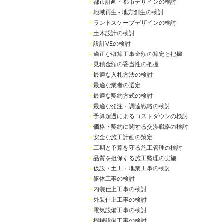
・
都市計画・都市デザインの検討
・
地域再生 - 地方創生の検討
・
ランドスケープデザインの検討
・
土木設計の検討
・
設計VEの検討
・
適正な概算工事金額の算定と把握
・
見積金額の妥当性の把握
・
最適な入札方法の検討
・
最適な業者の選定
・
最適な契約方式の検討
・
最適な発注・調達戦略の検討
・
予算超過によるコストダウンの検討
・
価格・契約に関する交渉戦略の検討
・
安全な施工計画の策定
・
工期と予算を守る施工管理の検討
・
品質を担保する施工監理の実施
・
仮設・土工・地業工事の検討
・
躯体工事の検討
・
内装仕上工事の検討
・
外装仕上工事の検討
・
電気設備工事の検討
・
機械設備工事の検討