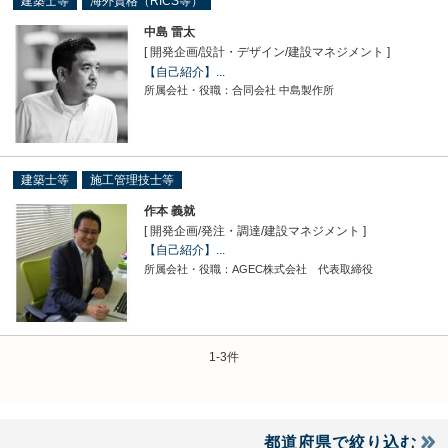
建築士等
海外資格（RICS等）
中島 雷太
[ 開発企画
/
設計・デザイン
/
建設マネジメント ]
【自己紹介】...
所属会社・役職：合同会社 中島製作所
建築士等
施工管理技士等
作本 義就
[ 開発企画
/
発注・調達
/
建設マネジメント ]
【自己紹介】...
所属会社・役職：AGEC株式会社 代表取締役
1-3件
都道府県で絞り込む