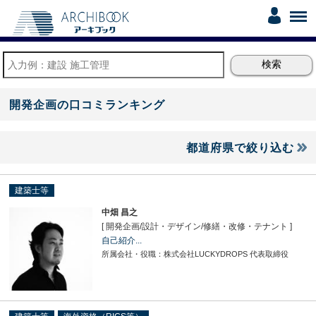
開発企画の口コミランキング
都道府県で絞り込む
建築士等
中畑 昌之
[ 開発企画
/
設計・デザイン
/
修繕・改修・テナント ]
自己紹介...
所属会社・役職：株式会社LUCKYDROPS 代表取締役