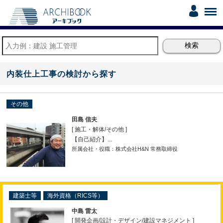
内装仕上工事の検討から探す
その他
田島 信夫
[ 施工・解体
/
その他 ]
【自己紹介】...
所属会社・役職：株式会社H&N 常務取締役
建築士等
海外資格（RICS等）
中島 雷太
[ 開発企画
/
設計・デザイン
/
建設マネジメント ]