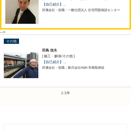
【自己紹介】...
所属会社・役職：一般社団法人 住宅問題相談センター
-->
その他
田島 信夫
[ 施工・解体
/
その他 ]
【自己紹介】...
所属会社・役職：株式会社H&N 常務取締役
1-1件