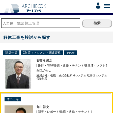
解体工事を検討から探す
建築士等
CM等マネジメント関連資格
その他
石曽根 栄之
[ 維持・管理
/
修繕・改修・テナント
/
建設IT・ソフト ]
自己紹介...
所属会社・役職：株式会社ＦＭシステム 取締役 システム
営業部長
建築士等
丸山 訓史
[ 調査・レポート
/
修繕・改修・テナント ]