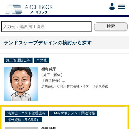
ランドスケープデザインの検討から探す
施工管理技士等
その他
福島 純平
[ 施工・解体 ]
【自己紹介】...
所属会社・役職：株式会社レイズ 代表取締役
積算士・コスト管理士等
CM等マネジメント関連資格
海外資格（RICS等）
佐藤 隆良