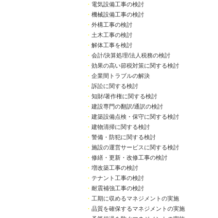
・
電気設備工事の検討
・
機械設備工事の検討
・
外構工事の検討
・
土木工事の検討
・
解体工事を検討
・
会計/決算処理/法人税務の検討
・
効果の高い節税対策に関する検討
・
企業間トラブルの解決
・
訴訟に関する検討
・
知財/著作権に関する検討
・
建設専門の翻訳/通訳の検討
・
建築設備点検・保守に関する検討
・
建物清掃に関する検討
・
警備・防犯に関する検討
・
施設の運営サービスに関する検討
・
修繕・更新・改修工事の検討
・
増改築工事の検討
・
テナント工事の検討
・
耐震補強工事の検討
・
工期に収めるマネジメントの実施
・
品質を確保するマネジメントの実施