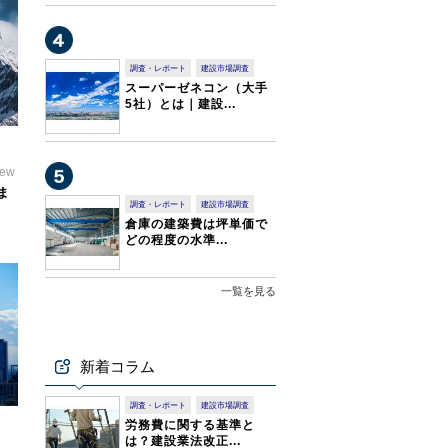
調査・レポート
建設市場調査
スーパーゼネコン（大手
5社）とは｜建設...
iew
ま
調査・レポート
建設市場調査
倉庫の建築費は坪単価で
どの程度の水準...
一覧を見る
新着コラム
調査・レポート
建設市場調査
労務費に関する基準と
は？建設業法改正...