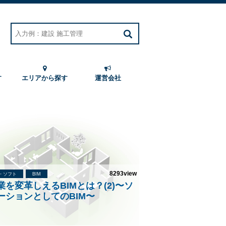
す
エリアから探す
運営会社
8293view
T・ソフト
BIM
業を変革しえるBIMとは？(2)〜ソ
ーションとしてのBIM〜