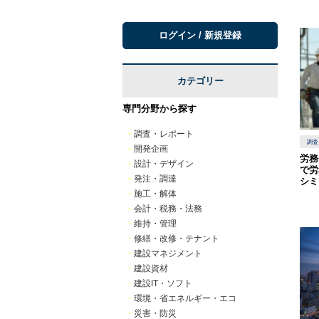
ログイン / 新規登録
カテゴリー
専門分野から探す
・
調査・レポート
調査
・
開発企画
労務
・
設計・デザイン
で労
・
発注・調達
シミ
・
施工・解体
・
会計・税務・法務
・
維持・管理
・
修繕・改修・テナント
・
建設マネジメント
・
建設資材
・
建設IT・ソフト
・
環境・省エネルギー・エコ
・
災害・防災