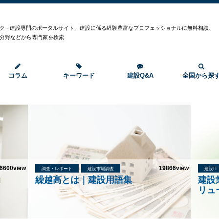
ク - 建設専門のポータルサイト、建設に係る経験豊富なプロフェッショナルに無料相談、
分野などから専門家を検索
コラム
キーワード
建設Q&A
全国から探
6600view
19866view
調査・レポート
建設市場調査
建設I
繰越高とは｜建設用語集
建設
リュ