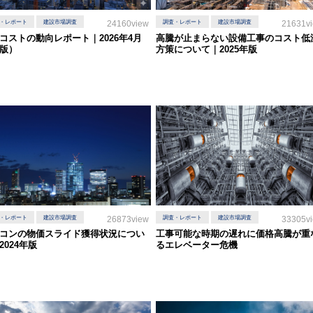
・レポート
建設市場調査
24160view
調査・レポート
建設市場調査
21631v
コストの動向レポート｜2026年4月
高騰が止まらない設備工事のコスト低
版）
方策について｜2025年版
・レポート
建設市場調査
26873view
調査・レポート
建設市場調査
33305v
コンの物価スライド獲得状況につい
工事可能な時期の遅れに価格高騰が重
2024年版
るエレベーター危機