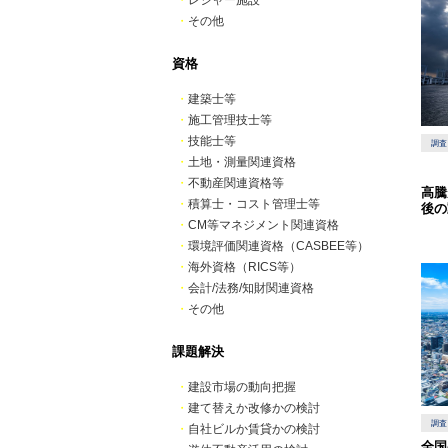
・
レジャー施設
・
その他
資格
・
建築士等
・
施工管理技士等
・
技能士等
調査
・
土地・測量関連資格
・
不動産関連資格等
高騰
・
積算士・コスト管理士等
後の
・
CM等マネジメント関連資格
・
環境評価関連資格（CASBEE等）
・
海外資格（RICS等）
・
会計/法務/知財関連資格
・
その他
課題解決
・
建設市場の動向把握
・
建て替えか改修かの検討
調査
・
自社ビルか賃貸かの検討
全国