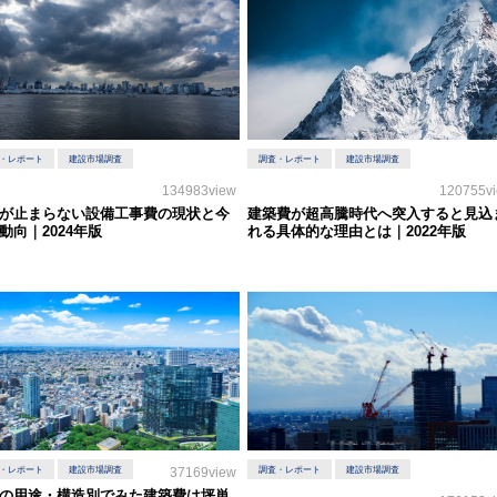
・レポート
建設市場調査
調査・レポート
建設市場調査
134983view
120755v
が止まらない設備工事費の現状と今
建築費が超高騰時代へ突入すると見込
動向｜2024年版
れる具体的な理由とは｜2022年版
・レポート
建設市場調査
37169view
調査・レポート
建設市場調査
の用途・構造別でみた建築費は坪単