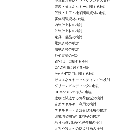
・
予算超過を防ぐマネジメントの実施
・
環境・省エネルギーに関する検討
・
仮設・土工・地業関連資材の検討
・
躯体関連資材の検討
・
内装仕上材の検討
・
外装仕上材の検討
・
家具・備品の検討
・
電気資材の検討
・
機械資材の検討
・
外構資材の検討
・
BIM活用に関する検討
・
CAD利用に関する検討
・
その他IT活用に関する検討
・
ゼロエネルギービルディングの検討
・
グリーンビルディングの検討
・
HEMS/BEMS導入の検討
・
建物に関連する負荷低減の検討
・
自然エネルギー利用の検討
・
エネルギー・資源有効活用の検討
・
環境汚染物質排出抑制の検討
・
騒音/振動/風害/光害抑制の検討
・
災害や震災への防災計画の検討