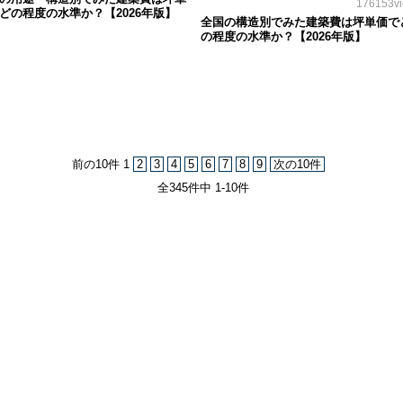
176153v
どの程度の水準か？【2026年版】
全国の構造別でみた建築費は坪単価で
の程度の水準か？【2026年版】
前の10件
1
2
3
4
5
6
7
8
9
次の10件
全345件中 1-10件