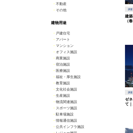
・
不動産
・
その他
調査
建築
（春
建物用途
・
戸建住宅
・
アパート
・
マンション
・
オフィス施設
・
商業施設
・
宿泊施設
・
医療施設
・
福祉・厚生施設
・
教育施設
・
文化社会施設
調査
・
生産施設
ゼネ
・
物流関連施設
て｜
・
スポーツ施設
・
駐車場施設
・
情報通信施設
・
公共インフラ施設