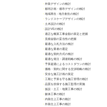
・
外装デザインの検討
・
都市計画・都市デザインの検討
・
地域再生 - 地方創生の検討
・
ランドスケープデザインの検討
・
土木設計の検討
・
設計VEの検討
・
適正な概算工事金額の算定と把握
・
見積金額の妥当性の把握
・
最適な入札方法の検討
・
最適な業者の選定
・
最適な契約方式の検討
・
最適な発注・調達戦略の検討
・
予算超過によるコストダウンの検討
・
価格・契約に関する交渉戦略の検討
・
安全な施工計画の策定
・
工期と予算を守る施工管理の検討
・
品質を担保する施工監理の実施
・
仮設・土工・地業工事の検討
・
躯体工事の検討
・
内装仕上工事の検討
・
外装仕上工事の検討