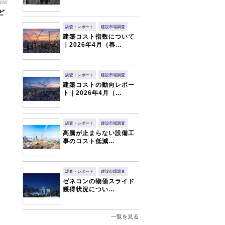
iew
ど
調査・レポート
建設市場調査
建築コスト指数について
｜2026年4月（春...
調査・レポート
建設市場調査
建築コストの動向レポー
ト｜2026年4月（...
調査・レポート
建設市場調査
高騰が止まらない設備工
事のコスト低減...
調査・レポート
建設市場調査
ゼネコンの物価スライド
獲得状況につい...
一覧を見る