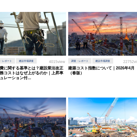
・レポート
建設市場調査
4015view
調査・レポート
建設市場調査
22752v
費に関する基準とは？建設業法改正
建築コスト指数について｜2026年4月
務コストはなぜ上がるのか｜上昇率
（春版）
ュレーション付...