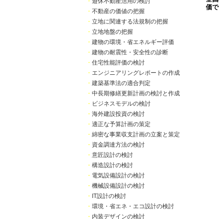
・
遊休不動産活用の検討
価で
・
不動産の価値の把握
・
立地に関連する法規制の把握
・
立地地盤の把握
・
建物の環境・省エネルギー評価
・
建物の耐震性・安全性の診断
・
住宅性能評価の検討
・
エンジニアリングレポートの作成
・
建築基準法の適合判定
・
中長期修繕更新計画の検討と作成
・
ビジネスモデルの検討
・
海外建設投資の検討
・
適正な予算計画の策定
・
綿密な事業収支計画の立案と策定
・
資金調達方法の検討
・
意匠設計の検討
・
構造設計の検討
・
電気設備設計の検討
・
機械設備設計の検討
・
IT設計の検討
・
環境・省エネ・エコ設計の検討
・
内装デザインの検討