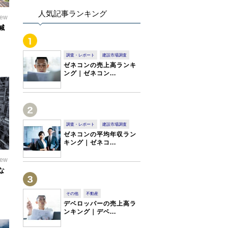
人気記事ランキング
iew
減
調査・レポート
建設市場調査
ゼネコンの売上高ランキ
ング｜ゼネコン...
調査・レポート
建設市場調査
ゼネコンの平均年収ラン
キング｜ゼネコ...
iew
な
その他
不動産
デベロッパーの売上高ラ
ンキング｜デベ...