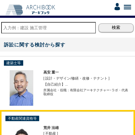
訴訟に関する検討から探す
建築士等
高安 重一
[ 設計・デザイン
/
修繕・改修・テナント ]
【自己紹介】...
所属会社・役職：有限会社アーキテクチャー･ラボ・代表
取締役
不動産関連資格等
荒井 法雄
[ 不動産 ]