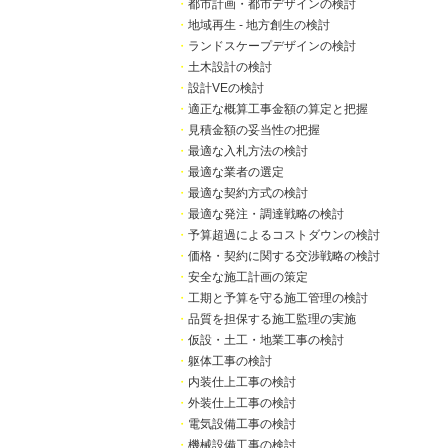
・
都市計画・都市デザインの検討
・
地域再生 - 地方創生の検討
・
ランドスケープデザインの検討
・
土木設計の検討
・
設計VEの検討
・
適正な概算工事金額の算定と把握
・
見積金額の妥当性の把握
・
最適な入札方法の検討
・
最適な業者の選定
・
最適な契約方式の検討
・
最適な発注・調達戦略の検討
・
予算超過によるコストダウンの検討
・
価格・契約に関する交渉戦略の検討
・
安全な施工計画の策定
・
工期と予算を守る施工管理の検討
・
品質を担保する施工監理の実施
・
仮設・土工・地業工事の検討
・
躯体工事の検討
・
内装仕上工事の検討
・
外装仕上工事の検討
・
電気設備工事の検討
・
機械設備工事の検討