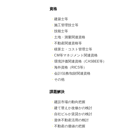
資格
・
建築士等
・
施工管理技士等
・
技能士等
・
土地・測量関連資格
・
不動産関連資格等
・
積算士・コスト管理士等
・
CM等マネジメント関連資格
・
環境評価関連資格（CASBEE等）
・
海外資格（RICS等）
・
会計/法務/知財関連資格
・
その他
課題解決
・
建設市場の動向把握
・
建て替えか改修かの検討
・
自社ビルか賃貸かの検討
・
遊休不動産活用の検討
・
不動産の価値の把握