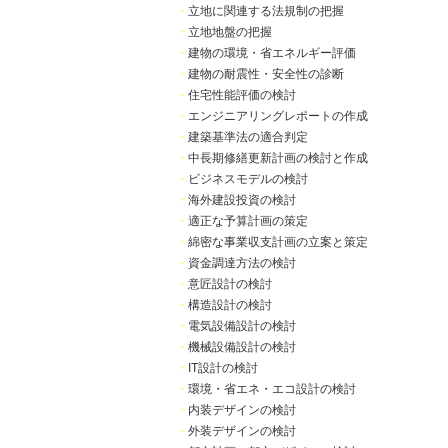
・
立地に関連する法規制の把握
・
立地地盤の把握
・
建物の環境・省エネルギー評価
・
建物の耐震性・安全性の診断
・
住宅性能評価の検討
・
エンジニアリングレポートの作成
・
建築基準法の適合判定
・
中長期修繕更新計画の検討と作成
・
ビジネスモデルの検討
・
海外建設投資の検討
・
適正な予算計画の策定
・
綿密な事業収支計画の立案と策定
・
資金調達方法の検討
・
意匠設計の検討
・
構造設計の検討
・
電気設備設計の検討
・
機械設備設計の検討
・
IT設計の検討
・
環境・省エネ・エコ設計の検討
・
内装デザインの検討
・
外装デザインの検討