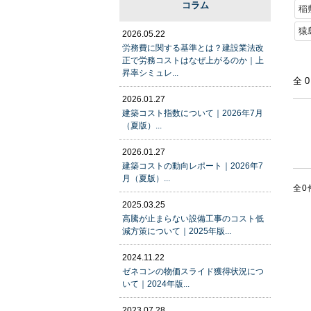
コラム
稲
猿
2026.05.22
労務費に関する基準とは？建設業法改
正で労務コストはなぜ上がるのか｜上
昇率シミュレ...
全
2026.01.27
建築コスト指数について｜2026年7月
（夏版）...
2026.01.27
建築コストの動向レポート｜2026年7
月（夏版）...
全0
2025.03.25
高騰が止まらない設備工事のコスト低
減方策について｜2025年版...
2024.11.22
ゼネコンの物価スライド獲得状況につ
いて｜2024年版...
2023.07.28