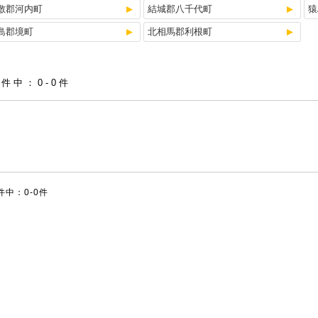
敷郡河内町
結城郡八千代町
猿
島郡境町
北相馬郡利根町
0件中：0-0件
件中：0-0件