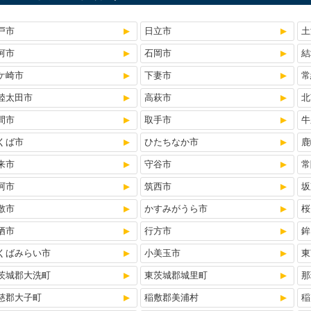
戸市
日立市
土
河市
石岡市
結
ケ崎市
下妻市
常
陸太田市
高萩市
北
間市
取手市
牛
くば市
ひたちなか市
鹿
来市
守谷市
常
珂市
筑西市
坂
敷市
かすみがうら市
桜
栖市
行方市
鉾
くばみらい市
小美玉市
東
茨城郡大洗町
東茨城郡城里町
那
慈郡大子町
稲敷郡美浦村
稲