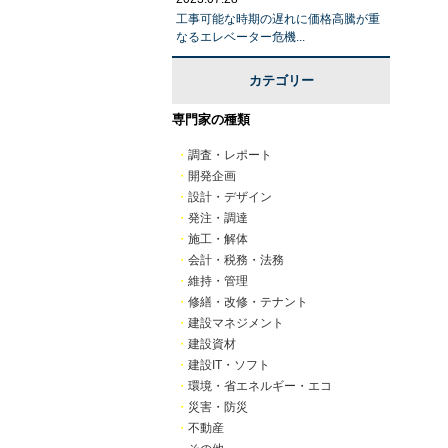
工事可能な時期の遅れに価格高騰が重
なるエレベーター危機...
カテゴリー
専門家の種類
・
調査・レポート
・
開発企画
・
設計・デザイン
・
発注・調達
・
施工・解体
・
会計・税務・法務
・
維持・管理
・
修繕・改修・テナント
・
建設マネジメント
・
建設資材
・
建設IT・ソフト
・
環境・省エネルギー・エコ
・
災害・防災
・
不動産