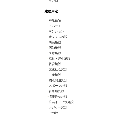
・
その他
建物用途
・
戸建住宅
・
アパート
・
マンション
・
オフィス施設
・
商業施設
・
宿泊施設
・
医療施設
・
福祉・厚生施設
・
教育施設
・
文化社会施設
・
生産施設
・
物流関連施設
・
スポーツ施設
・
駐車場施設
・
情報通信施設
・
公共インフラ施設
・
レジャー施設
・
その他