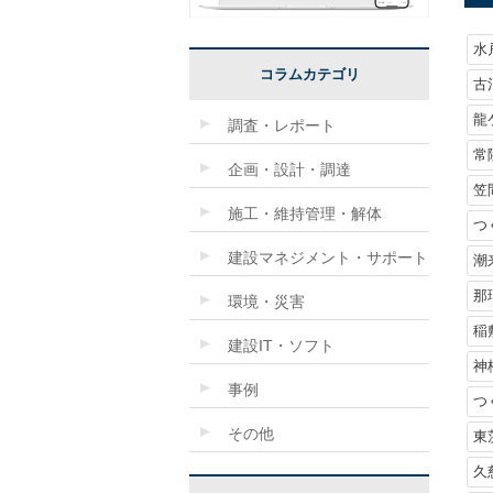
水
コラムカテゴリ
古
龍
調査・レポート
常
企画・設計・調達
笠
施工・維持管理・解体
つ
建設マネジメント・サポート
潮
那
環境・災害
稲
建設IT・ソフト
神
事例
つ
その他
東
久