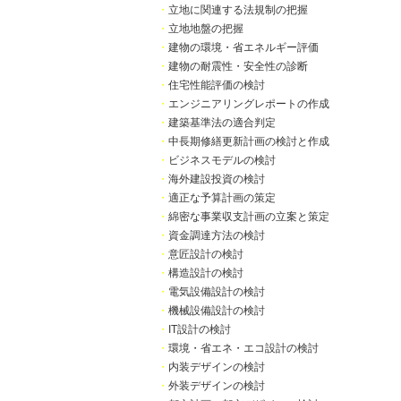
・
立地に関連する法規制の把握
・
立地地盤の把握
・
建物の環境・省エネルギー評価
・
建物の耐震性・安全性の診断
・
住宅性能評価の検討
・
エンジニアリングレポートの作成
・
建築基準法の適合判定
・
中長期修繕更新計画の検討と作成
・
ビジネスモデルの検討
・
海外建設投資の検討
・
適正な予算計画の策定
・
綿密な事業収支計画の立案と策定
・
資金調達方法の検討
・
意匠設計の検討
・
構造設計の検討
・
電気設備設計の検討
・
機械設備設計の検討
・
IT設計の検討
・
環境・省エネ・エコ設計の検討
・
内装デザインの検討
・
外装デザインの検討