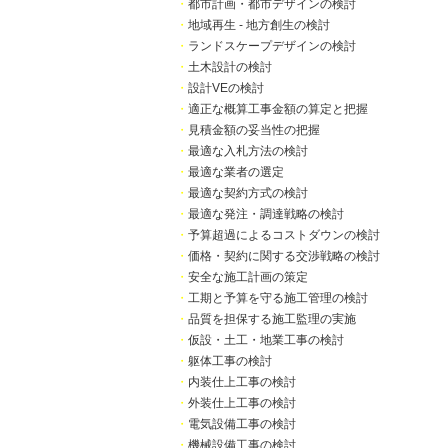
・
都市計画・都市デザインの検討
・
地域再生 - 地方創生の検討
・
ランドスケープデザインの検討
・
土木設計の検討
・
設計VEの検討
・
適正な概算工事金額の算定と把握
・
見積金額の妥当性の把握
・
最適な入札方法の検討
・
最適な業者の選定
・
最適な契約方式の検討
・
最適な発注・調達戦略の検討
・
予算超過によるコストダウンの検討
・
価格・契約に関する交渉戦略の検討
・
安全な施工計画の策定
・
工期と予算を守る施工管理の検討
・
品質を担保する施工監理の実施
・
仮設・土工・地業工事の検討
・
躯体工事の検討
・
内装仕上工事の検討
・
外装仕上工事の検討
・
電気設備工事の検討
・
機械設備工事の検討