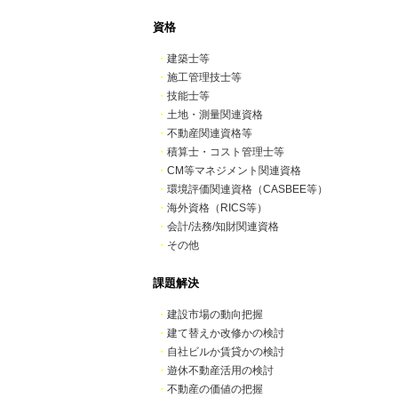
資格
・
建築士等
・
施工管理技士等
・
技能士等
・
土地・測量関連資格
・
不動産関連資格等
・
積算士・コスト管理士等
・
CM等マネジメント関連資格
・
環境評価関連資格（CASBEE等）
・
海外資格（RICS等）
・
会計/法務/知財関連資格
・
その他
課題解決
・
建設市場の動向把握
・
建て替えか改修かの検討
・
自社ビルか賃貸かの検討
・
遊休不動産活用の検討
・
不動産の価値の把握