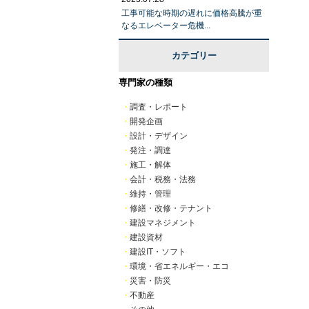
工事可能な時期の遅れに価格高騰が重
なるエレベーター危機...
カテゴリー
専門家の種類
・
調査・レポート
・
開発企画
・
設計・デザイン
・
発注・調達
・
施工・解体
・
会計・税務・法務
・
維持・管理
・
修繕・改修・テナント
・
建設マネジメント
・
建設資材
・
建設IT・ソフト
・
環境・省エネルギー・エコ
・
災害・防災
・
不動産