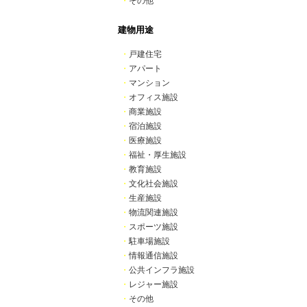
・
その他
建物用途
・
戸建住宅
・
アパート
・
マンション
・
オフィス施設
・
商業施設
・
宿泊施設
・
医療施設
・
福祉・厚生施設
・
教育施設
・
文化社会施設
・
生産施設
・
物流関連施設
・
スポーツ施設
・
駐車場施設
・
情報通信施設
・
公共インフラ施設
・
レジャー施設
・
その他