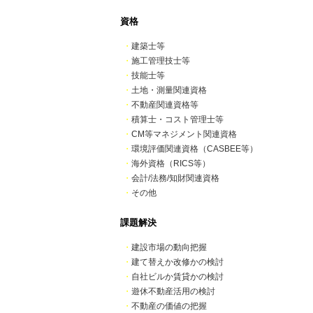
資格
・
建築士等
・
施工管理技士等
・
技能士等
・
土地・測量関連資格
・
不動産関連資格等
・
積算士・コスト管理士等
・
CM等マネジメント関連資格
・
環境評価関連資格（CASBEE等）
・
海外資格（RICS等）
・
会計/法務/知財関連資格
・
その他
課題解決
・
建設市場の動向把握
・
建て替えか改修かの検討
・
自社ビルか賃貸かの検討
・
遊休不動産活用の検討
・
不動産の価値の把握