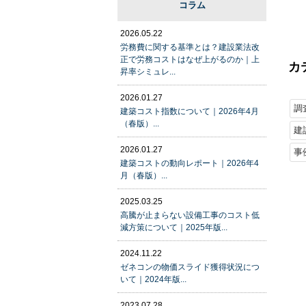
コラム
2026.05.22
労務費に関する基準とは？建設業法改
正で労務コストはなぜ上がるのか｜上
カ
昇率シミュレ...
2026.01.27
調
建築コスト指数について｜2026年4月
（春版）...
建
2026.01.27
事
建築コストの動向レポート｜2026年4
月（春版）...
2025.03.25
高騰が止まらない設備工事のコスト低
減方策について｜2025年版...
2024.11.22
ゼネコンの物価スライド獲得状況につ
いて｜2024年版...
2023.07.28