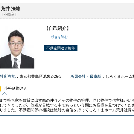
荒井 法雄
[ 不動産 ]
【自己紹介】
… 続きを読む
不動産関連資格等
社所在地
：東京都豊島区池袋2-26-3
所属会社・最寄駅
：しろくまホーム
小松延顕さん
まで持ち家を賃貸に出す際の仲介とその物件の管理、同じ物件で借主様がい
してきましたが、他者が苦戦する中であっという間にお客様を見つけてくだ
りました。不動産関係の相談は絶対の自信を持ってしろくまホーム荒井社長