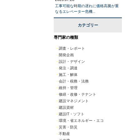
工事可能な時期の遅れに価格高騰が重
なるエレベーター危機...
カテゴリー
専門家の種類
・
調査・レポート
・
開発企画
・
設計・デザイン
・
発注・調達
・
施工・解体
・
会計・税務・法務
・
維持・管理
・
修繕・改修・テナント
・
建設マネジメント
・
建設資材
・
建設IT・ソフト
・
環境・省エネルギー・エコ
・
災害・防災
・
不動産