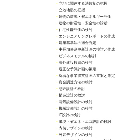
・
立地に関連する法規制の把握
・
立地地盤の把握
・
建物の環境・省エネルギー評価
・
建物の耐震性・安全性の診断
・
住宅性能評価の検討
・
エンジニアリングレポートの作成
・
建築基準法の適合判定
・
中長期修繕更新計画の検討と作成
・
ビジネスモデルの検討
・
海外建設投資の検討
・
適正な予算計画の策定
・
綿密な事業収支計画の立案と策定
・
資金調達方法の検討
・
意匠設計の検討
・
構造設計の検討
・
電気設備設計の検討
・
機械設備設計の検討
・
IT設計の検討
・
環境・省エネ・エコ設計の検討
・
内装デザインの検討
・
外装デザインの検討