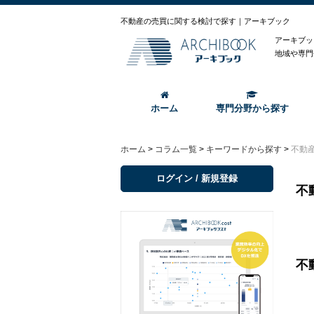
不動産の売買に関する検討で探す｜アーキブック
アーキブッ
地域や専門
ホーム
専門分野から探す
ホーム
>
コラム一覧
>
キーワードから探す
>
不動
ログイン / 新規登録
不
不