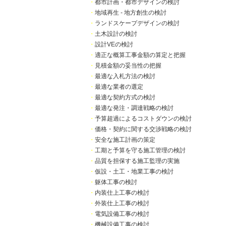
・
都市計画・都市デザインの検討
・
地域再生 - 地方創生の検討
・
ランドスケープデザインの検討
・
土木設計の検討
・
設計VEの検討
・
適正な概算工事金額の算定と把握
・
見積金額の妥当性の把握
・
最適な入札方法の検討
・
最適な業者の選定
・
最適な契約方式の検討
・
最適な発注・調達戦略の検討
・
予算超過によるコストダウンの検討
・
価格・契約に関する交渉戦略の検討
・
安全な施工計画の策定
・
工期と予算を守る施工管理の検討
・
品質を担保する施工監理の実施
・
仮設・土工・地業工事の検討
・
躯体工事の検討
・
内装仕上工事の検討
・
外装仕上工事の検討
・
電気設備工事の検討
・
機械設備工事の検討