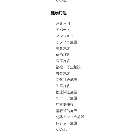
・
その他
建物用途
・
戸建住宅
・
アパート
・
マンション
・
オフィス施設
・
商業施設
・
宿泊施設
・
医療施設
・
福祉・厚生施設
・
教育施設
・
文化社会施設
・
生産施設
・
物流関連施設
・
スポーツ施設
・
駐車場施設
・
情報通信施設
・
公共インフラ施設
・
レジャー施設
・
その他