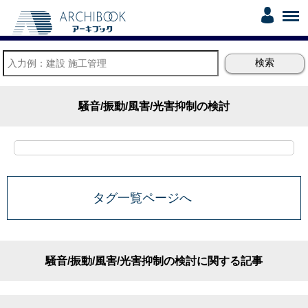
騒音/振動/風害/光害抑制の検討
タグ一覧ページへ
騒音/振動/風害/光害抑制の検討に関する記事