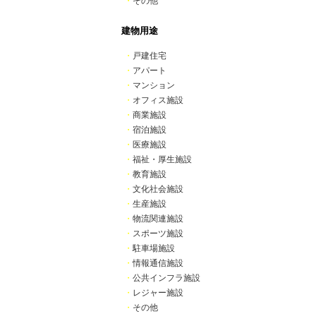
・
その他
建物用途
・
戸建住宅
・
アパート
・
マンション
・
オフィス施設
・
商業施設
・
宿泊施設
・
医療施設
・
福祉・厚生施設
・
教育施設
・
文化社会施設
・
生産施設
・
物流関連施設
・
スポーツ施設
・
駐車場施設
・
情報通信施設
・
公共インフラ施設
・
レジャー施設
・
その他