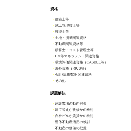
資格
・
建築士等
・
施工管理技士等
・
技能士等
・
土地・測量関連資格
・
不動産関連資格等
・
積算士・コスト管理士等
・
CM等マネジメント関連資格
・
環境評価関連資格（CASBEE等）
・
海外資格（RICS等）
・
会計/法務/知財関連資格
・
その他
課題解決
・
建設市場の動向把握
・
建て替えか改修かの検討
・
自社ビルか賃貸かの検討
・
遊休不動産活用の検討
・
不動産の価値の把握