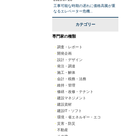
工事可能な時期の遅れに価格高騰が重
なるエレベーター危機...
カテゴリー
専門家の種類
・
調査・レポート
・
開発企画
・
設計・デザイン
・
発注・調達
・
施工・解体
・
会計・税務・法務
・
維持・管理
・
修繕・改修・テナント
・
建設マネジメント
・
建設資材
・
建設IT・ソフト
・
環境・省エネルギー・エコ
・
災害・防災
・
不動産