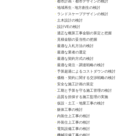
・
都市計画・都市デザインの検討
・
地域再生 - 地方創生の検討
・
ランドスケープデザインの検討
・
土木設計の検討
・
設計VEの検討
・
適正な概算工事金額の算定と把握
・
見積金額の妥当性の把握
・
最適な入札方法の検討
・
最適な業者の選定
・
最適な契約方式の検討
・
最適な発注・調達戦略の検討
・
予算超過によるコストダウンの検討
・
価格・契約に関する交渉戦略の検討
・
安全な施工計画の策定
・
工期と予算を守る施工管理の検討
・
品質を担保する施工監理の実施
・
仮設・土工・地業工事の検討
・
躯体工事の検討
・
内装仕上工事の検討
・
外装仕上工事の検討
・
電気設備工事の検討
・
機械設備工事の検討