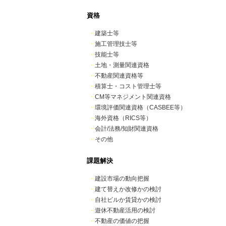
資格
・
建築士等
・
施工管理技士等
・
技能士等
・
土地・測量関連資格
・
不動産関連資格等
・
積算士・コスト管理士等
・
CM等マネジメント関連資格
・
環境評価関連資格（CASBEE等）
・
海外資格（RICS等）
・
会計/法務/知財関連資格
・
その他
課題解決
・
建設市場の動向把握
・
建て替えか改修かの検討
・
自社ビルか賃貸かの検討
・
遊休不動産活用の検討
・
不動産の価値の把握