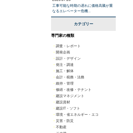
工事可能な時期の遅れに価格高騰が重
なるエレベーター危機...
カテゴリー
専門家の種類
・
調査・レポート
・
開発企画
・
設計・デザイン
・
発注・調達
・
施工・解体
・
会計・税務・法務
・
維持・管理
・
修繕・改修・テナント
・
建設マネジメント
・
建設資材
・
建設IT・ソフト
・
環境・省エネルギー・エコ
・
災害・防災
・
不動産