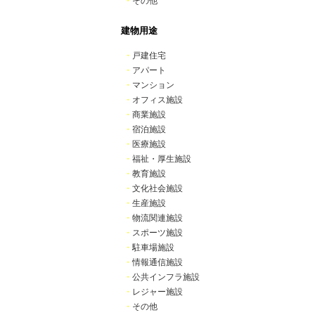
・
その他
建物用途
・
戸建住宅
・
アパート
・
マンション
・
オフィス施設
・
商業施設
・
宿泊施設
・
医療施設
・
福祉・厚生施設
・
教育施設
・
文化社会施設
・
生産施設
・
物流関連施設
・
スポーツ施設
・
駐車場施設
・
情報通信施設
・
公共インフラ施設
・
レジャー施設
・
その他