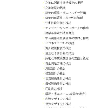
・
立地に関連する法規制の把握
・
立地地盤の把握
・
建物の環境・省エネルギー評価
・
建物の耐震性・安全性の診断
・
住宅性能評価の検討
・
エンジニアリングレポートの作成
・
建築基準法の適合判定
・
中長期修繕更新計画の検討と作成
・
ビジネスモデルの検討
・
海外建設投資の検討
・
適正な予算計画の策定
・
綿密な事業収支計画の立案と策定
・
資金調達方法の検討
・
意匠設計の検討
・
構造設計の検討
・
電気設備設計の検討
・
機械設備設計の検討
・
IT設計の検討
・
環境・省エネ・エコ設計の検討
・
内装デザインの検討
・
外装デザインの検討