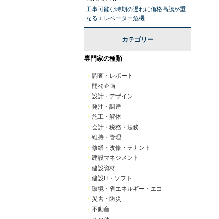
工事可能な時期の遅れに価格高騰が重
なるエレベーター危機...
カテゴリー
専門家の種類
・
調査・レポート
・
開発企画
・
設計・デザイン
・
発注・調達
・
施工・解体
・
会計・税務・法務
・
維持・管理
・
修繕・改修・テナント
・
建設マネジメント
・
建設資材
・
建設IT・ソフト
・
環境・省エネルギー・エコ
・
災害・防災
・
不動産