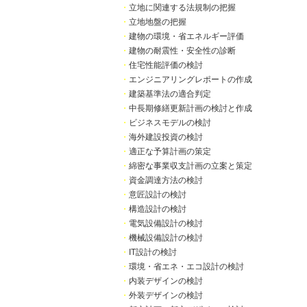
・
立地に関連する法規制の把握
・
立地地盤の把握
・
建物の環境・省エネルギー評価
・
建物の耐震性・安全性の診断
・
住宅性能評価の検討
・
エンジニアリングレポートの作成
・
建築基準法の適合判定
・
中長期修繕更新計画の検討と作成
・
ビジネスモデルの検討
・
海外建設投資の検討
・
適正な予算計画の策定
・
綿密な事業収支計画の立案と策定
・
資金調達方法の検討
・
意匠設計の検討
・
構造設計の検討
・
電気設備設計の検討
・
機械設備設計の検討
・
IT設計の検討
・
環境・省エネ・エコ設計の検討
・
内装デザインの検討
・
外装デザインの検討