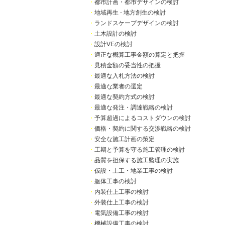
・
都市計画・都市デザインの検討
・
地域再生 - 地方創生の検討
・
ランドスケープデザインの検討
・
土木設計の検討
・
設計VEの検討
・
適正な概算工事金額の算定と把握
・
見積金額の妥当性の把握
・
最適な入札方法の検討
・
最適な業者の選定
・
最適な契約方式の検討
・
最適な発注・調達戦略の検討
・
予算超過によるコストダウンの検討
・
価格・契約に関する交渉戦略の検討
・
安全な施工計画の策定
・
工期と予算を守る施工管理の検討
・
品質を担保する施工監理の実施
・
仮設・土工・地業工事の検討
・
躯体工事の検討
・
内装仕上工事の検討
・
外装仕上工事の検討
・
電気設備工事の検討
・
機械設備工事の検討