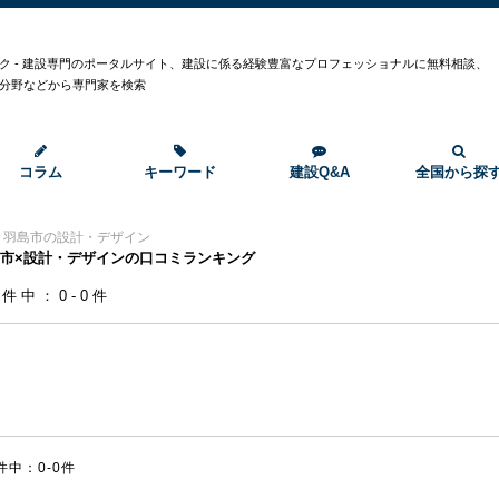
ク - 建設専門のポータルサイト、建設に係る経験豊富なプロフェッショナルに無料相談、
分野などから専門家を検索
コラム
キーワード
建設Q&A
全国から探
>
羽島市の設計・デザイン
市×設計・デザインの口コミランキング
0件中：0-0件
件中：0-0件