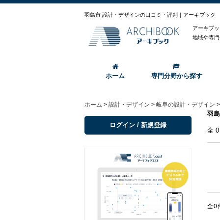
羽島市 設計・デザインの口コミ・評判｜アーキブック
アーキブッ
地域や専門
ホーム
専門分野から探す
ホーム
>
設計・デザイン
>
岐阜の設計・デザイン
羽島
ログイン / 新規登録
全
全0