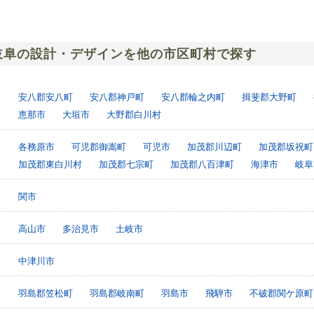
岐阜の設計・デザインを他の市区町村で探す
安八郡安八町
安八郡神戸町
安八郡輪之内町
揖斐郡大野町
恵那市
大垣市
大野郡白川村
各務原市
可児郡御嵩町
可児市
加茂郡川辺町
加茂郡坂祝町
加茂郡東白川村
加茂郡七宗町
加茂郡八百津町
海津市
岐阜
関市
高山市
多治見市
土岐市
中津川市
羽島郡笠松町
羽島郡岐南町
羽島市
飛騨市
不破郡関ケ原町