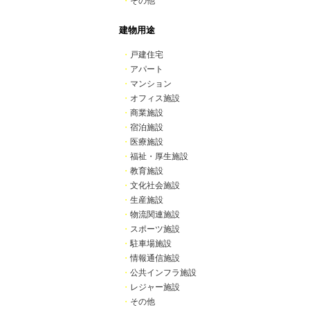
・
その他
建物用途
・
戸建住宅
・
アパート
・
マンション
・
オフィス施設
・
商業施設
・
宿泊施設
・
医療施設
・
福祉・厚生施設
・
教育施設
・
文化社会施設
・
生産施設
・
物流関連施設
・
スポーツ施設
・
駐車場施設
・
情報通信施設
・
公共インフラ施設
・
レジャー施設
・
その他