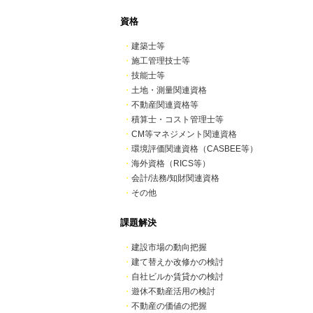
資格
・
建築士等
・
施工管理技士等
・
技能士等
・
土地・測量関連資格
・
不動産関連資格等
・
積算士・コスト管理士等
・
CM等マネジメント関連資格
・
環境評価関連資格（CASBEE等）
・
海外資格（RICS等）
・
会計/法務/知財関連資格
・
その他
課題解決
・
建設市場の動向把握
・
建て替えか改修かの検討
・
自社ビルか賃貸かの検討
・
遊休不動産活用の検討
・
不動産の価値の把握