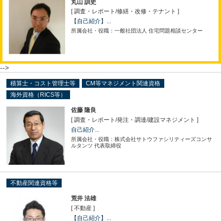
丸山 訓史
[ 調査・レポート
/
修繕・改修・テナント ]
【自己紹介】...
所属会社・役職：一般社団法人 住宅問題相談センター
-->
積算士・コスト管理士等
CM等マネジメント関連資格
海外資格（RICS等）
佐藤 隆良
[ 調査・レポート
/
発注・調達
/
建設マネジメント ]
自己紹介...
所属会社・役職：株式会社サトウファシリティーズコンサ
ルタンツ 代表取締役
不動産関連資格等
荒井 法雄
[ 不動産 ]
【自己紹介】...