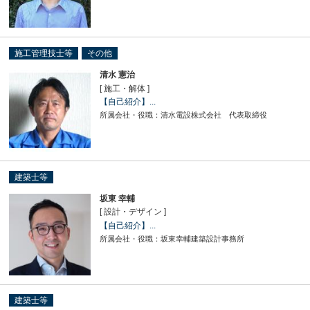
施工管理技士等
その他
清水 憲治
[ 施工・解体 ]
【自己紹介】...
所属会社・役職：清水電設株式会社 代表取締役
建築士等
坂東 幸輔
[ 設計・デザイン ]
【自己紹介】...
所属会社・役職：坂東幸輔建築設計事務所
建築士等