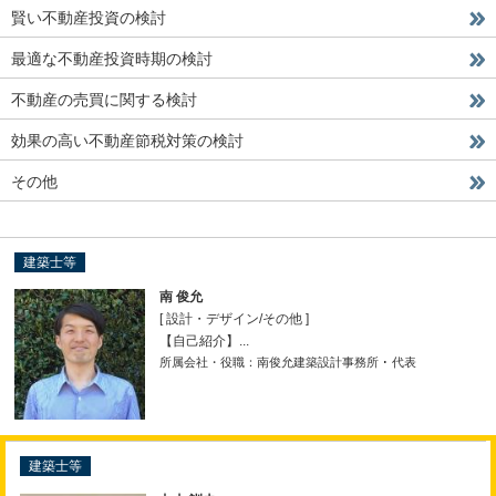
賢い不動産投資の検討
最適な不動産投資時期の検討
不動産の売買に関する検討
効果の高い不動産節税対策の検討
その他
建築士等
南 俊允
[ 設計・デザイン
/
その他 ]
【自己紹介】...
所属会社・役職：南俊允建築設計事務所 ･ 代表
建築士等