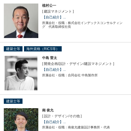
植村公一
[ 建設マネジメント ]
【自己紹介】...
所属会社・役職：株式会社インデックスコンサルティン
グ 代表取締役社長
建築士等
海外資格（RICS等）
中島 雷太
[ 開発企画
/
設計・デザイン
/
建設マネジメント ]
【自己紹介】...
所属会社・役職：合同会社 中島製作所
建築士等
南 俊允
[ 設計・デザイン
/
その他 ]
【自己紹介】...
所属会社・役職：南俊允建築設計事務所 ･ 代表