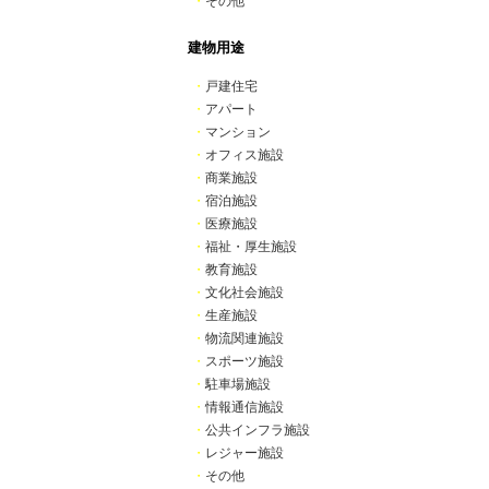
・
その他
建物用途
・
戸建住宅
・
アパート
・
マンション
・
オフィス施設
・
商業施設
・
宿泊施設
・
医療施設
・
福祉・厚生施設
・
教育施設
・
文化社会施設
・
生産施設
・
物流関連施設
・
スポーツ施設
・
駐車場施設
・
情報通信施設
・
公共インフラ施設
・
レジャー施設
・
その他