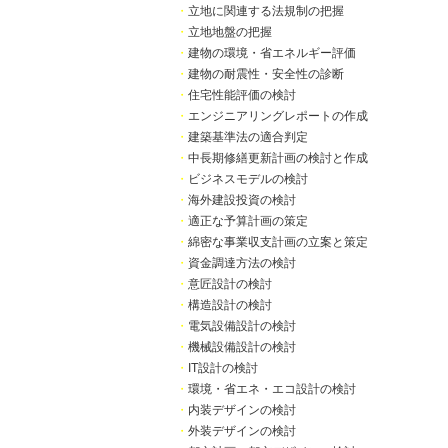
・
立地に関連する法規制の把握
・
立地地盤の把握
・
建物の環境・省エネルギー評価
・
建物の耐震性・安全性の診断
・
住宅性能評価の検討
・
エンジニアリングレポートの作成
・
建築基準法の適合判定
・
中長期修繕更新計画の検討と作成
・
ビジネスモデルの検討
・
海外建設投資の検討
・
適正な予算計画の策定
・
綿密な事業収支計画の立案と策定
・
資金調達方法の検討
・
意匠設計の検討
・
構造設計の検討
・
電気設備設計の検討
・
機械設備設計の検討
・
IT設計の検討
・
環境・省エネ・エコ設計の検討
・
内装デザインの検討
・
外装デザインの検討