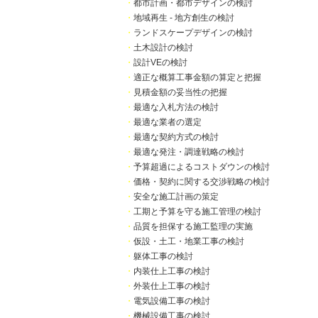
・
都市計画・都市デザインの検討
・
地域再生 - 地方創生の検討
・
ランドスケープデザインの検討
・
土木設計の検討
・
設計VEの検討
・
適正な概算工事金額の算定と把握
・
見積金額の妥当性の把握
・
最適な入札方法の検討
・
最適な業者の選定
・
最適な契約方式の検討
・
最適な発注・調達戦略の検討
・
予算超過によるコストダウンの検討
・
価格・契約に関する交渉戦略の検討
・
安全な施工計画の策定
・
工期と予算を守る施工管理の検討
・
品質を担保する施工監理の実施
・
仮設・土工・地業工事の検討
・
躯体工事の検討
・
内装仕上工事の検討
・
外装仕上工事の検討
・
電気設備工事の検討
・
機械設備工事の検討