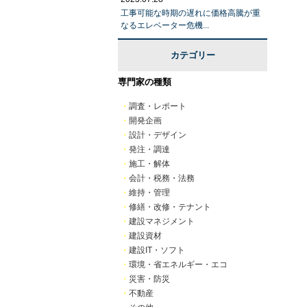
工事可能な時期の遅れに価格高騰が重
なるエレベーター危機...
カテゴリー
専門家の種類
・
調査・レポート
・
開発企画
・
設計・デザイン
・
発注・調達
・
施工・解体
・
会計・税務・法務
・
維持・管理
・
修繕・改修・テナント
・
建設マネジメント
・
建設資材
・
建設IT・ソフト
・
環境・省エネルギー・エコ
・
災害・防災
・
不動産