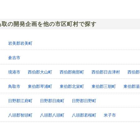
鳥取の開発企画を他の市区町村で探す
岩美郡岩美町
倉吉市
境港市
西伯郡大山町
西伯郡南部町
西伯郡日吉津村
西伯郡
鳥取市
東伯郡琴浦町
東伯郡北栄町
東伯郡三朝町
東伯郡湯
日野郡江府町
日野郡日南町
日野郡日野町
八頭郡智頭町
八頭郡八頭町
八頭郡若桜町
米子市