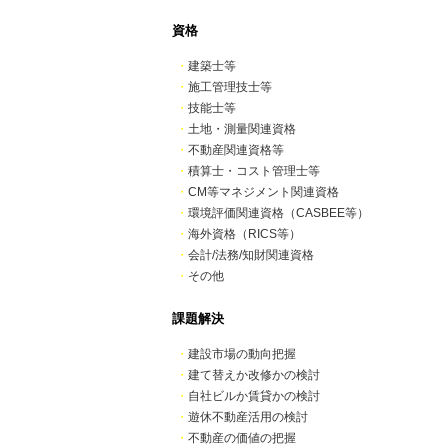
資格
・
建築士等
・
施工管理技士等
・
技能士等
・
土地・測量関連資格
・
不動産関連資格等
・
積算士・コスト管理士等
・
CM等マネジメント関連資格
・
環境評価関連資格（CASBEE等）
・
海外資格（RICS等）
・
会計/法務/知財関連資格
・
その他
課題解決
・
建設市場の動向把握
・
建て替えか改修かの検討
・
自社ビルか賃貸かの検討
・
遊休不動産活用の検討
・
不動産の価値の把握