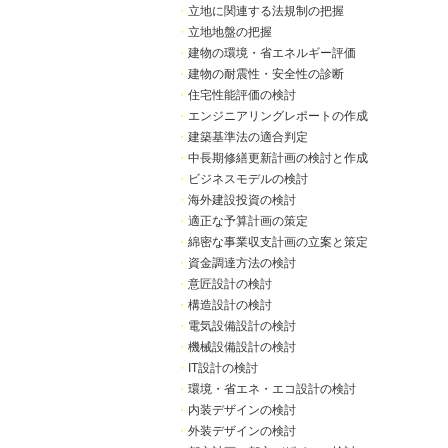
・
立地に関連する法規制の把握
・
立地地盤の把握
・
建物の環境・省エネルギー評価
・
建物の耐震性・安全性の診断
・
住宅性能評価の検討
・
エンジニアリングレポートの作成
・
建築基準法の適合判定
・
中長期修繕更新計画の検討と作成
・
ビジネスモデルの検討
・
海外建設投資の検討
・
適正な予算計画の策定
・
綿密な事業収支計画の立案と策定
・
資金調達方法の検討
・
意匠設計の検討
・
構造設計の検討
・
電気設備設計の検討
・
機械設備設計の検討
・
IT設計の検討
・
環境・省エネ・エコ設計の検討
・
内装デザインの検討
・
外装デザインの検討