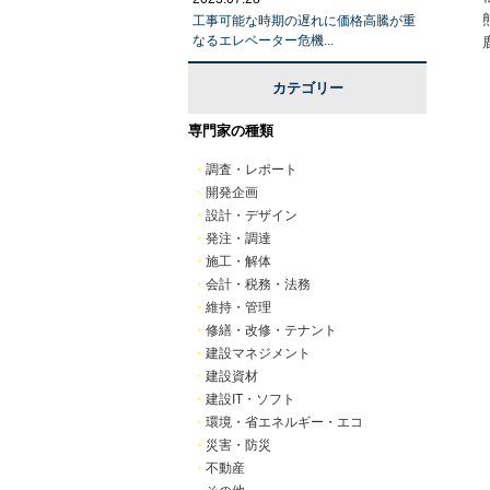
工事可能な時期の遅れに価格高騰が重
なるエレベーター危機...
カテゴリー
専門家の種類
・
調査・レポート
・
開発企画
・
設計・デザイン
・
発注・調達
・
施工・解体
・
会計・税務・法務
・
維持・管理
・
修繕・改修・テナント
・
建設マネジメント
・
建設資材
・
建設IT・ソフト
・
環境・省エネルギー・エコ
・
災害・防災
・
不動産