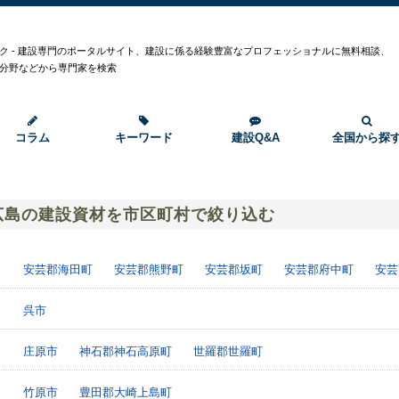
ク - 建設専門のポータルサイト、建設に係る経験豊富なプロフェッショナルに無料相談、
分野などから専門家を検索
コラム
キーワード
建設Q&A
全国から探
広島の建設資材を市区町村で絞り込む
安芸郡海田町
安芸郡熊野町
安芸郡坂町
安芸郡府中町
安芸
呉市
庄原市
神石郡神石高原町
世羅郡世羅町
竹原市
豊田郡大崎上島町