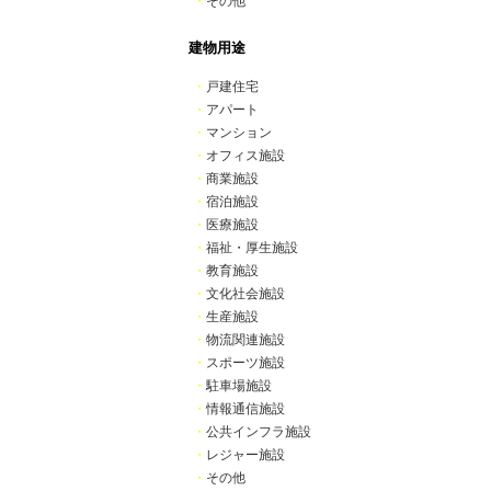
・
その他
建物用途
・
戸建住宅
・
アパート
・
マンション
・
オフィス施設
・
商業施設
・
宿泊施設
・
医療施設
・
福祉・厚生施設
・
教育施設
・
文化社会施設
・
生産施設
・
物流関連施設
・
スポーツ施設
・
駐車場施設
・
情報通信施設
・
公共インフラ施設
・
レジャー施設
・
その他