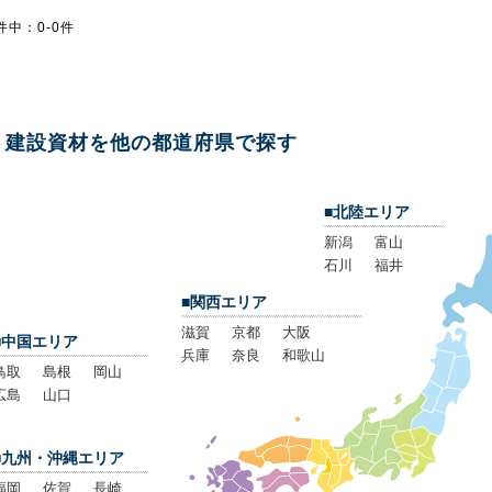
件中：0-0件
建設資材を他の都道府県で探す
■北陸エリア
新潟
富山
石川
福井
■関西エリア
滋賀
京都
大阪
■中国エリア
兵庫
奈良
和歌山
鳥取
島根
岡山
広島
山口
■九州・沖縄エリア
福岡
佐賀
長崎