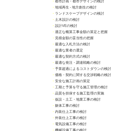
・
都市計画・都市デザインの検討
・
地域再生 - 地方創生の検討
・
ランドスケープデザインの検討
・
土木設計の検討
・
設計VEの検討
・
適正な概算工事金額の算定と把握
・
見積金額の妥当性の把握
・
最適な入札方法の検討
・
最適な業者の選定
・
最適な契約方式の検討
・
最適な発注・調達戦略の検討
・
予算超過によるコストダウンの検討
・
価格・契約に関する交渉戦略の検討
・
安全な施工計画の策定
・
工期と予算を守る施工管理の検討
・
品質を担保する施工監理の実施
・
仮設・土工・地業工事の検討
・
躯体工事の検討
・
内装仕上工事の検討
・
外装仕上工事の検討
・
電気設備工事の検討
・
機械設備工事の検討