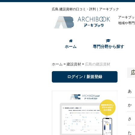
広島 建設資材の口コミ・評判｜アーキブック
アーキブッ
地域や専門
ホーム
専門分野から探す
ホーム
>
建設資材
>
広島の建設資材
ログイン / 新規登録
あ
か
さ
た