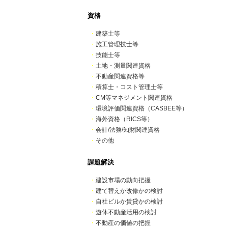
資格
・
建築士等
・
施工管理技士等
・
技能士等
・
土地・測量関連資格
・
不動産関連資格等
・
積算士・コスト管理士等
・
CM等マネジメント関連資格
・
環境評価関連資格（CASBEE等）
・
海外資格（RICS等）
・
会計/法務/知財関連資格
・
その他
課題解決
・
建設市場の動向把握
・
建て替えか改修かの検討
・
自社ビルか賃貸かの検討
・
遊休不動産活用の検討
・
不動産の価値の把握