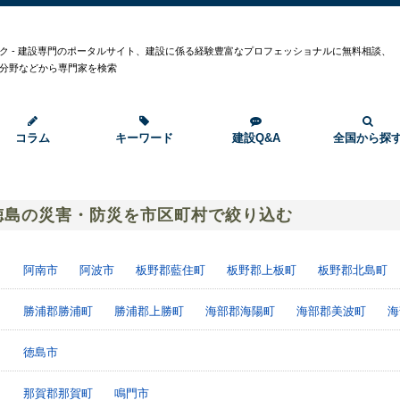
ク - 建設専門のポータルサイト、建設に係る経験豊富なプロフェッショナルに無料相談、
分野などから専門家を検索
コラム
キーワード
建設Q&A
全国から探
徳島の災害・防災を市区町村で絞り込む
阿南市
阿波市
板野郡藍住町
板野郡上板町
板野郡北島町
勝浦郡勝浦町
勝浦郡上勝町
海部郡海陽町
海部郡美波町
海
徳島市
那賀郡那賀町
鳴門市