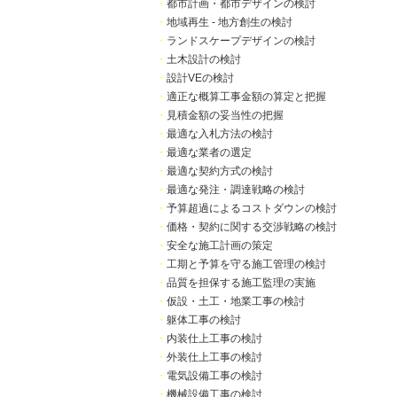
・
都市計画・都市デザインの検討
・
地域再生 - 地方創生の検討
・
ランドスケープデザインの検討
・
土木設計の検討
・
設計VEの検討
・
適正な概算工事金額の算定と把握
・
見積金額の妥当性の把握
・
最適な入札方法の検討
・
最適な業者の選定
・
最適な契約方式の検討
・
最適な発注・調達戦略の検討
・
予算超過によるコストダウンの検討
・
価格・契約に関する交渉戦略の検討
・
安全な施工計画の策定
・
工期と予算を守る施工管理の検討
・
品質を担保する施工監理の実施
・
仮設・土工・地業工事の検討
・
躯体工事の検討
・
内装仕上工事の検討
・
外装仕上工事の検討
・
電気設備工事の検討
・
機械設備工事の検討