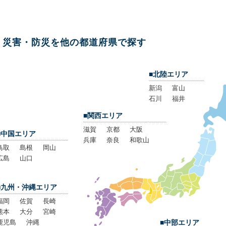
災害・防災を他の都道府県で探す
■北陸エリア
新潟
富山
石川
福井
■関西エリア
滋賀
京都
大阪
■中国エリア
兵庫
奈良
和歌山
鳥取
島根
岡山
広島
山口
■九州・沖縄エリア
福岡
佐賀
長崎
熊本
大分
宮崎
鹿児島
沖縄
■中部エリア