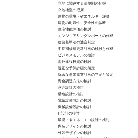
・
立地に関連する法規制の把握
・
立地地盤の把握
・
建物の環境・省エネルギー評価
・
建物の耐震性・安全性の診断
・
住宅性能評価の検討
・
エンジニアリングレポートの作成
・
建築基準法の適合判定
・
中長期修繕更新計画の検討と作成
・
ビジネスモデルの検討
・
海外建設投資の検討
・
適正な予算計画の策定
・
綿密な事業収支計画の立案と策定
・
資金調達方法の検討
・
意匠設計の検討
・
構造設計の検討
・
電気設備設計の検討
・
機械設備設計の検討
・
IT設計の検討
・
環境・省エネ・エコ設計の検討
・
内装デザインの検討
・
外装デザインの検討