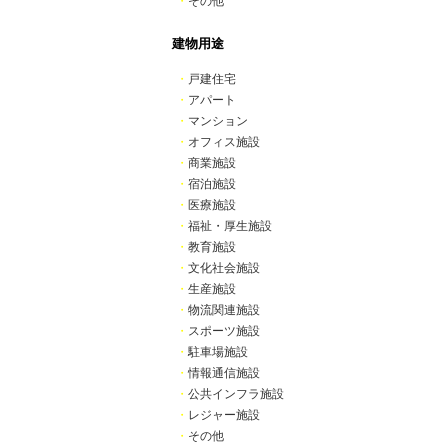
・
その他
建物用途
・
戸建住宅
・
アパート
・
マンション
・
オフィス施設
・
商業施設
・
宿泊施設
・
医療施設
・
福祉・厚生施設
・
教育施設
・
文化社会施設
・
生産施設
・
物流関連施設
・
スポーツ施設
・
駐車場施設
・
情報通信施設
・
公共インフラ施設
・
レジャー施設
・
その他