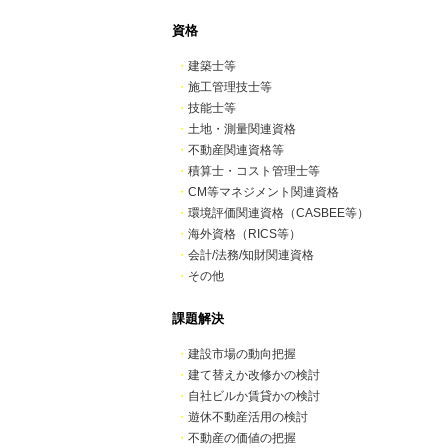
資格
・
建築士等
・
施工管理技士等
・
技能士等
・
土地・測量関連資格
・
不動産関連資格等
・
積算士・コスト管理士等
・
CM等マネジメント関連資格
・
環境評価関連資格（CASBEE等）
・
海外資格（RICS等）
・
会計/法務/知財関連資格
・
その他
課題解決
・
建設市場の動向把握
・
建て替えか改修かの検討
・
自社ビルか賃貸かの検討
・
遊休不動産活用の検討
・
不動産の価値の把握