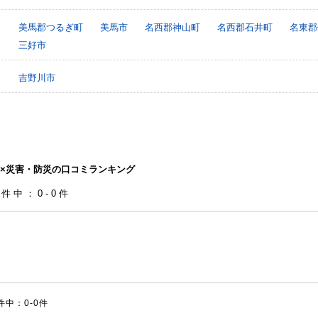
美馬郡つるぎ町
美馬市
名西郡神山町
名西郡石井町
名東郡
三好市
吉野川市
×災害・防災の口コミランキング
0件中：0-0件
件中：0-0件