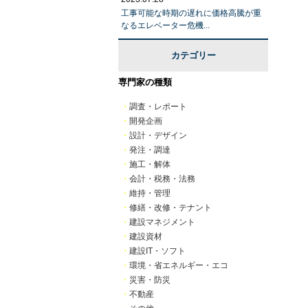
工事可能な時期の遅れに価格高騰が重
なるエレベーター危機...
カテゴリー
専門家の種類
・
調査・レポート
・
開発企画
・
設計・デザイン
・
発注・調達
・
施工・解体
・
会計・税務・法務
・
維持・管理
・
修繕・改修・テナント
・
建設マネジメント
・
建設資材
・
建設IT・ソフト
・
環境・省エネルギー・エコ
・
災害・防災
・
不動産