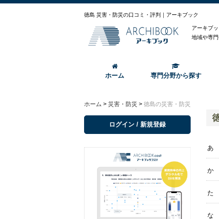
徳島 災害・防災の口コミ・評判｜アーキブック
アーキブッ
地域や専門
ホーム
専門分野から探す
ホーム
>
災害・防災
>
徳島の災害・防災
ログイン / 新規登録
あ
か
た
な