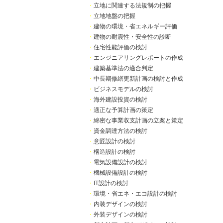
・
立地に関連する法規制の把握
・
立地地盤の把握
・
建物の環境・省エネルギー評価
・
建物の耐震性・安全性の診断
・
住宅性能評価の検討
・
エンジニアリングレポートの作成
・
建築基準法の適合判定
・
中長期修繕更新計画の検討と作成
・
ビジネスモデルの検討
・
海外建設投資の検討
・
適正な予算計画の策定
・
綿密な事業収支計画の立案と策定
・
資金調達方法の検討
・
意匠設計の検討
・
構造設計の検討
・
電気設備設計の検討
・
機械設備設計の検討
・
IT設計の検討
・
環境・省エネ・エコ設計の検討
・
内装デザインの検討
・
外装デザインの検討