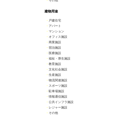
・
その他
建物用途
・
戸建住宅
・
アパート
・
マンション
・
オフィス施設
・
商業施設
・
宿泊施設
・
医療施設
・
福祉・厚生施設
・
教育施設
・
文化社会施設
・
生産施設
・
物流関連施設
・
スポーツ施設
・
駐車場施設
・
情報通信施設
・
公共インフラ施設
・
レジャー施設
・
その他