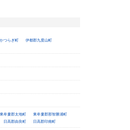
かつらぎ町
伊都郡九度山町
東牟婁郡太地町
東牟婁郡那智勝浦町
日高郡由良町
日高郡印南町