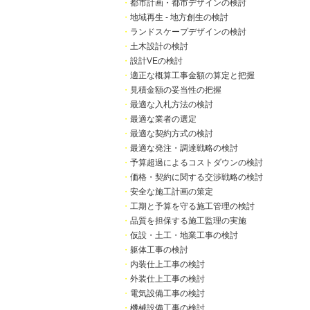
・
都市計画・都市デザインの検討
・
地域再生 - 地方創生の検討
・
ランドスケープデザインの検討
・
土木設計の検討
・
設計VEの検討
・
適正な概算工事金額の算定と把握
・
見積金額の妥当性の把握
・
最適な入札方法の検討
・
最適な業者の選定
・
最適な契約方式の検討
・
最適な発注・調達戦略の検討
・
予算超過によるコストダウンの検討
・
価格・契約に関する交渉戦略の検討
・
安全な施工計画の策定
・
工期と予算を守る施工管理の検討
・
品質を担保する施工監理の実施
・
仮設・土工・地業工事の検討
・
躯体工事の検討
・
内装仕上工事の検討
・
外装仕上工事の検討
・
電気設備工事の検討
・
機械設備工事の検討