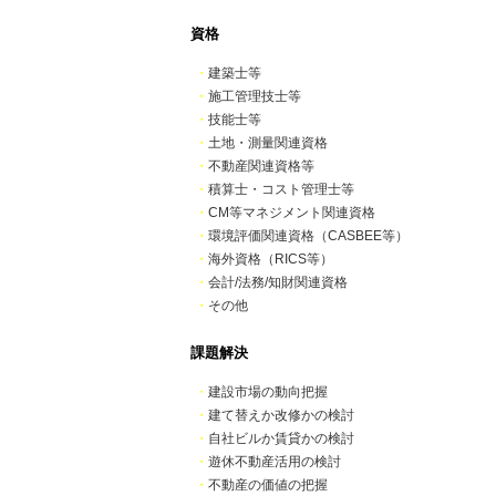
資格
・
建築士等
・
施工管理技士等
・
技能士等
・
土地・測量関連資格
・
不動産関連資格等
・
積算士・コスト管理士等
・
CM等マネジメント関連資格
・
環境評価関連資格（CASBEE等）
・
海外資格（RICS等）
・
会計/法務/知財関連資格
・
その他
課題解決
・
建設市場の動向把握
・
建て替えか改修かの検討
・
自社ビルか賃貸かの検討
・
遊休不動産活用の検討
・
不動産の価値の把握