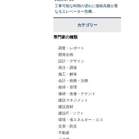
工事可能な時期の遅れに価格高騰が重
なるエレベーター危機...
カテゴリー
専門家の種類
・
調査・レポート
・
開発企画
・
設計・デザイン
・
発注・調達
・
施工・解体
・
会計・税務・法務
・
維持・管理
・
修繕・改修・テナント
・
建設マネジメント
・
建設資材
・
建設IT・ソフト
・
環境・省エネルギー・エコ
・
災害・防災
・
不動産