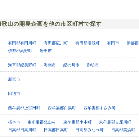
和歌山の開発企画を他の市区町村で探す
有田郡有田川町
有田郡広川町
有田郡湯浅町
有田市
伊都郡
伊都郡高野町
岩出市
海草郡紀美野町
海南市
紀の川市
御坊市
新宮市
田辺市
西牟婁郡上富田町
西牟婁郡白浜町
西牟婁郡すさみ町
橋本市
東牟婁郡北山村
東牟婁郡串本町
東牟婁郡古座川町
日高郡日高川町
日高郡日高町
日高郡みなべ町
日高郡美浜町