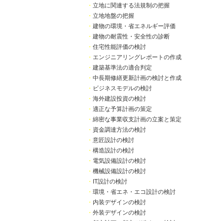
・
立地に関連する法規制の把握
・
立地地盤の把握
・
建物の環境・省エネルギー評価
・
建物の耐震性・安全性の診断
・
住宅性能評価の検討
・
エンジニアリングレポートの作成
・
建築基準法の適合判定
・
中長期修繕更新計画の検討と作成
・
ビジネスモデルの検討
・
海外建設投資の検討
・
適正な予算計画の策定
・
綿密な事業収支計画の立案と策定
・
資金調達方法の検討
・
意匠設計の検討
・
構造設計の検討
・
電気設備設計の検討
・
機械設備設計の検討
・
IT設計の検討
・
環境・省エネ・エコ設計の検討
・
内装デザインの検討
・
外装デザインの検討