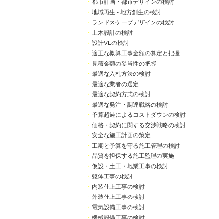
・
都市計画・都市デザインの検討
・
地域再生 - 地方創生の検討
・
ランドスケープデザインの検討
・
土木設計の検討
・
設計VEの検討
・
適正な概算工事金額の算定と把握
・
見積金額の妥当性の把握
・
最適な入札方法の検討
・
最適な業者の選定
・
最適な契約方式の検討
・
最適な発注・調達戦略の検討
・
予算超過によるコストダウンの検討
・
価格・契約に関する交渉戦略の検討
・
安全な施工計画の策定
・
工期と予算を守る施工管理の検討
・
品質を担保する施工監理の実施
・
仮設・土工・地業工事の検討
・
躯体工事の検討
・
内装仕上工事の検討
・
外装仕上工事の検討
・
電気設備工事の検討
・
機械設備工事の検討