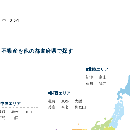
件中：0-0件
不動産を他の都道府県で探す
■北陸エリア
新潟
富山
石川
福井
■関西エリア
滋賀
京都
大阪
■中国エリア
兵庫
奈良
和歌山
鳥取
島根
岡山
広島
山口