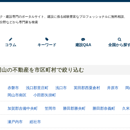
ク - 建設専門のポータルサイト、建設に係る経験豊富なプロフェッショナルに無料相談、
分野などから専門家を検索
コラム
キーワード
建設Q&A
全国から探
岡山の不動産を市区町村で絞り込む
赤磐市
浅口郡里庄町
浅口市
英田郡西粟倉村
井原市
岡
岡山市南区
小田郡矢掛町
加賀郡吉備中央町
笠岡市
勝田郡勝央町
勝田郡奈義町
久米
瀬戸内市
総社市