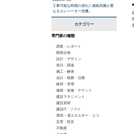
工事可能な時期の遅れに価格高騰が重
なるエレベーター危機...
カテゴリー
専門家の種類
・
調査・レポート
・
開発企画
・
設計・デザイン
・
発注・調達
・
施工・解体
・
会計・税務・法務
・
維持・管理
・
修繕・改修・テナント
・
建設マネジメント
・
建設資材
・
建設IT・ソフト
・
環境・省エネルギー・エコ
・
災害・防災
・
不動産