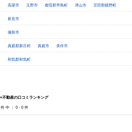
高梁市
玉野市
都窪郡早島町
津山市
苫田郡鏡野町
新見市
備前市
真庭郡新庄村
真庭市
美作市
和気郡和気町
×不動産の口コミランキング
0件中：0-0件