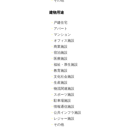
・
その他
建物用途
・
戸建住宅
・
アパート
・
マンション
・
オフィス施設
・
商業施設
・
宿泊施設
・
医療施設
・
福祉・厚生施設
・
教育施設
・
文化社会施設
・
生産施設
・
物流関連施設
・
スポーツ施設
・
駐車場施設
・
情報通信施設
・
公共インフラ施設
・
レジャー施設
・
その他