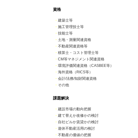
資格
・
建築士等
・
施工管理技士等
・
技能士等
・
土地・測量関連資格
・
不動産関連資格等
・
積算士・コスト管理士等
・
CM等マネジメント関連資格
・
環境評価関連資格（CASBEE等）
・
海外資格（RICS等）
・
会計/法務/知財関連資格
・
その他
課題解決
・
建設市場の動向把握
・
建て替えか改修かの検討
・
自社ビルか賃貸かの検討
・
遊休不動産活用の検討
・
不動産の価値の把握