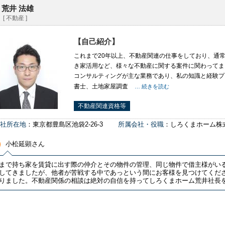
荒井 法雄
[ 不動産 ]
【自己紹介】
これまで20年以上、不動産関連の仕事をしており、通
き家活用など、様々な不動産に関する案件に関わってま
コンサルティングが主な業務であり、私の知識と経験プ
書士、土地家屋調査
… 続きを読む
不動産関連資格等
社所在地
：東京都豊島区池袋2-26-3
所属会社・役職
：しろくまホーム株
小松延顕さん
まで持ち家を賃貸に出す際の仲介とその物件の管理、同じ物件で借主様がい
してきましたが、他者が苦戦する中であっという間にお客様を見つけてくだ
りました。不動産関係の相談は絶対の自信を持ってしろくまホーム荒井社長