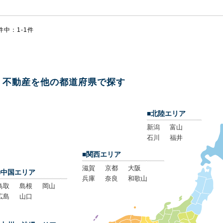
件中：1-1件
不動産を他の都道府県で探す
■北陸エリア
新潟
富山
石川
福井
■関西エリア
滋賀
京都
大阪
■中国エリア
兵庫
奈良
和歌山
鳥取
島根
岡山
広島
山口