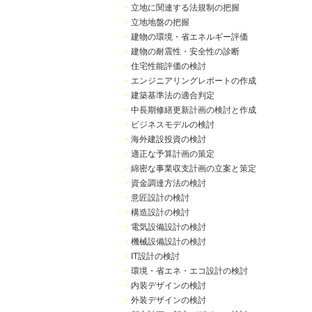
・
立地に関連する法規制の把握
・
立地地盤の把握
・
建物の環境・省エネルギー評価
・
建物の耐震性・安全性の診断
・
住宅性能評価の検討
・
エンジニアリングレポートの作成
・
建築基準法の適合判定
・
中長期修繕更新計画の検討と作成
・
ビジネスモデルの検討
・
海外建設投資の検討
・
適正な予算計画の策定
・
綿密な事業収支計画の立案と策定
・
資金調達方法の検討
・
意匠設計の検討
・
構造設計の検討
・
電気設備設計の検討
・
機械設備設計の検討
・
IT設計の検討
・
環境・省エネ・エコ設計の検討
・
内装デザインの検討
・
外装デザインの検討