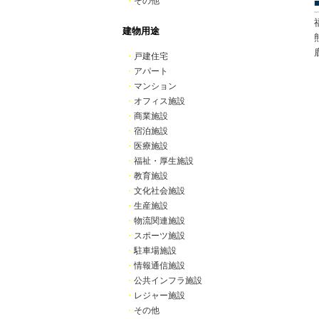
・
その他
建物用途
・
戸建住宅
・
アパート
・
マンション
・
オフィス施設
・
商業施設
・
宿泊施設
・
医療施設
・
福祉・厚生施設
・
教育施設
・
文化社会施設
・
生産施設
・
物流関連施設
・
スポーツ施設
・
駐車場施設
・
情報通信施設
・
公共インフラ施設
・
レジャー施設
・
その他