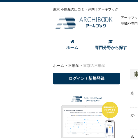
東京 不動産の口コミ・評判｜アーキブック
アーキブッ
地域や専門
ホーム
専門分野から探す
ホーム
>
不動産
>
東京の不動産
ログイン / 新規登録
あ
か
さ