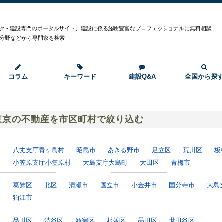
ク - 建設専門のポータルサイト、建設に係る経験豊富なプロフェッショナルに無料相談、
分野などから専門家を検索
コラム
キーワード
建設Q&A
全国から探
東京の不動産を市区町村で絞り込む
八丈支庁青ヶ島村
昭島市
あきる野市
足立区
荒川区
板
小笠原支庁小笠原村
大島支庁大島町
大田区
青梅市
葛飾区
北区
清瀬市
国立市
小金井市
国分寺市
大島
狛江市
品川区
渋谷区
新宿区
杉並区
墨田区
世田谷区