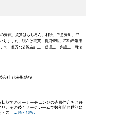
常の売買、賃貸はもちろん、相続、任意売却、空
いりました。現在は売買、賃貸管理、不動産活用
ラス、優秀な公認会計士、税理士、弁護士、司法
式会社 代表取締役
る状態でのオーナーチェンジの売買仲介をお任
さり、その後もノークレームで数年間お世話に
をオス
… 続きを読む