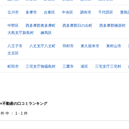
立川市
多摩市
台東区
中央区
調布市
千代田区
豊島
中野区
西多摩郡奥多摩町
西多摩郡日の出町
西多摩郡檜原村
大島支庁新島村
練馬区
八王子市
八丈支庁八丈町
羽村市
東久留米市
東村山市
文京区
町田市
三宅支庁御蔵島村
三鷹市
港区
三宅支庁三宅村
×不動産の口コミランキング
1件中：1-1件