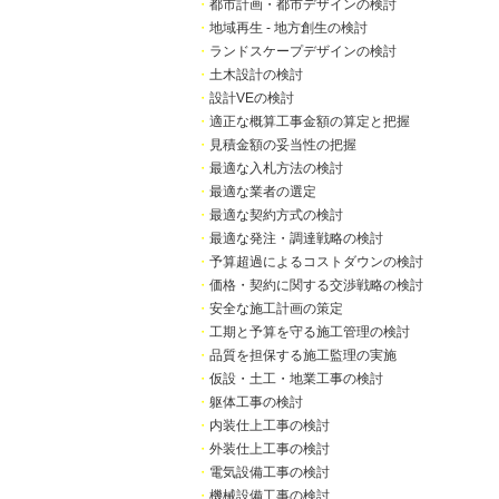
・
都市計画・都市デザインの検討
・
地域再生 - 地方創生の検討
・
ランドスケープデザインの検討
・
土木設計の検討
・
設計VEの検討
・
適正な概算工事金額の算定と把握
・
見積金額の妥当性の把握
・
最適な入札方法の検討
・
最適な業者の選定
・
最適な契約方式の検討
・
最適な発注・調達戦略の検討
・
予算超過によるコストダウンの検討
・
価格・契約に関する交渉戦略の検討
・
安全な施工計画の策定
・
工期と予算を守る施工管理の検討
・
品質を担保する施工監理の実施
・
仮設・土工・地業工事の検討
・
躯体工事の検討
・
内装仕上工事の検討
・
外装仕上工事の検討
・
電気設備工事の検討
・
機械設備工事の検討