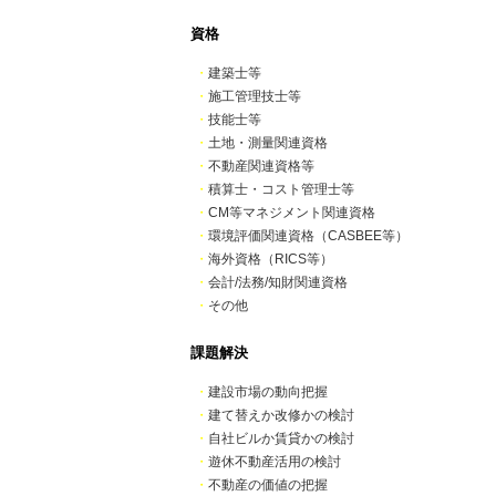
資格
・
建築士等
・
施工管理技士等
・
技能士等
・
土地・測量関連資格
・
不動産関連資格等
・
積算士・コスト管理士等
・
CM等マネジメント関連資格
・
環境評価関連資格（CASBEE等）
・
海外資格（RICS等）
・
会計/法務/知財関連資格
・
その他
課題解決
・
建設市場の動向把握
・
建て替えか改修かの検討
・
自社ビルか賃貸かの検討
・
遊休不動産活用の検討
・
不動産の価値の把握