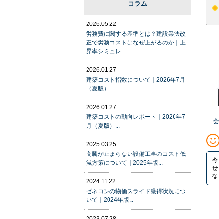
コラム
2026.05.22
労務費に関する基準とは？建設業法改
正で労務コストはなぜ上がるのか｜上
昇率シミュレ...
2026.01.27
建築コスト指数について｜2026年7月
（夏版）...
2026.01.27
建築コストの動向レポート｜2026年7
会
月（夏版）...
2025.03.25
高騰が止まらない設備工事のコスト低
今
減方策について｜2025年版...
せ
な
2024.11.22
ゼネコンの物価スライド獲得状況につ
いて｜2024年版...
2023.07.28