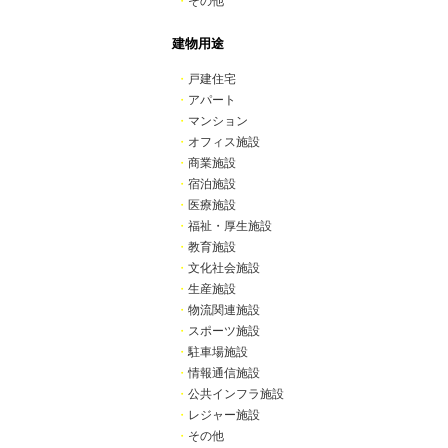
・
その他
建物用途
・
戸建住宅
・
アパート
・
マンション
・
オフィス施設
・
商業施設
・
宿泊施設
・
医療施設
・
福祉・厚生施設
・
教育施設
・
文化社会施設
・
生産施設
・
物流関連施設
・
スポーツ施設
・
駐車場施設
・
情報通信施設
・
公共インフラ施設
・
レジャー施設
・
その他