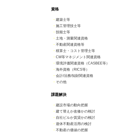
資格
・
建築士等
・
施工管理技士等
・
技能士等
・
土地・測量関連資格
・
不動産関連資格等
・
積算士・コスト管理士等
・
CM等マネジメント関連資格
・
環境評価関連資格（CASBEE等）
・
海外資格（RICS等）
・
会計/法務/知財関連資格
・
その他
課題解決
・
建設市場の動向把握
・
建て替えか改修かの検討
・
自社ビルか賃貸かの検討
・
遊休不動産活用の検討
・
不動産の価値の把握