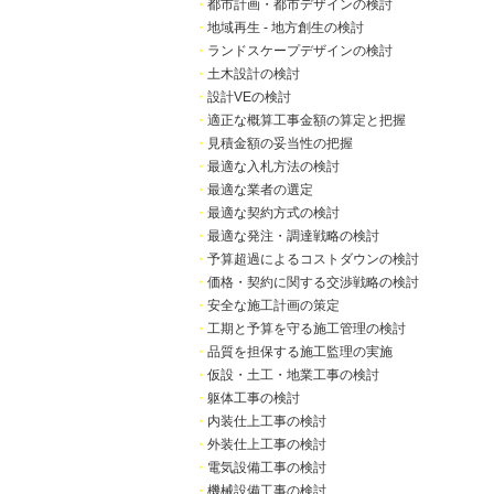
・
都市計画・都市デザインの検討
・
地域再生 - 地方創生の検討
・
ランドスケープデザインの検討
・
土木設計の検討
・
設計VEの検討
・
適正な概算工事金額の算定と把握
・
見積金額の妥当性の把握
・
最適な入札方法の検討
・
最適な業者の選定
・
最適な契約方式の検討
・
最適な発注・調達戦略の検討
・
予算超過によるコストダウンの検討
・
価格・契約に関する交渉戦略の検討
・
安全な施工計画の策定
・
工期と予算を守る施工管理の検討
・
品質を担保する施工監理の実施
・
仮設・土工・地業工事の検討
・
躯体工事の検討
・
内装仕上工事の検討
・
外装仕上工事の検討
・
電気設備工事の検討
・
機械設備工事の検討