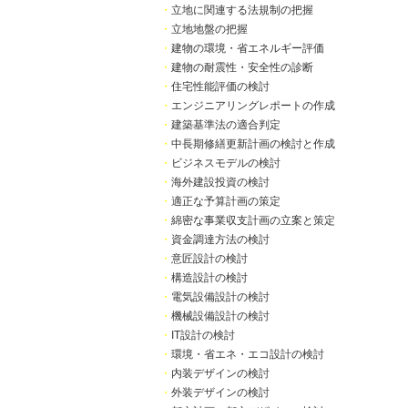
・
立地に関連する法規制の把握
・
立地地盤の把握
・
建物の環境・省エネルギー評価
・
建物の耐震性・安全性の診断
・
住宅性能評価の検討
・
エンジニアリングレポートの作成
・
建築基準法の適合判定
・
中長期修繕更新計画の検討と作成
・
ビジネスモデルの検討
・
海外建設投資の検討
・
適正な予算計画の策定
・
綿密な事業収支計画の立案と策定
・
資金調達方法の検討
・
意匠設計の検討
・
構造設計の検討
・
電気設備設計の検討
・
機械設備設計の検討
・
IT設計の検討
・
環境・省エネ・エコ設計の検討
・
内装デザインの検討
・
外装デザインの検討