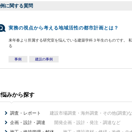
例に関する質問
実務の視点から考える地域活性の都市計画とは？
来年春より所属する研究室を悩んでいる建築学科３年生のものです。 私
る
事例
建設の事例
お悩みから探す
調査・レポート
建設市場調査・海外調査・その他(調査)
企画・設計・調達
開発企画・設計・発注・調達など
施工・維持管理・解体
施工・建設資材・修繕・改修・テ