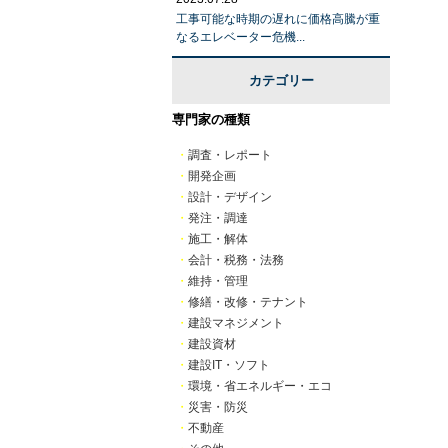
工事可能な時期の遅れに価格高騰が重
なるエレベーター危機...
カテゴリー
専門家の種類
・
調査・レポート
・
開発企画
・
設計・デザイン
・
発注・調達
・
施工・解体
・
会計・税務・法務
・
維持・管理
・
修繕・改修・テナント
・
建設マネジメント
・
建設資材
・
建設IT・ソフト
・
環境・省エネルギー・エコ
・
災害・防災
・
不動産