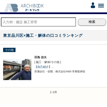
東京品川区×施工・解体の口コミランキング
その他
田島 信夫
[ 施工・解体
/
その他 ]
【自己紹介】...
所属会社・役職：株式会社H&N 常務取締役
1-1件