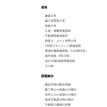
資格
・
建築士等
・
施工管理技士等
・
技能士等
・
土地・測量関連資格
・
不動産関連資格等
・
積算士・コスト管理士等
・
CM等マネジメント関連資格
・
環境評価関連資格（CASBEE等）
・
海外資格（RICS等）
・
会計/法務/知財関連資格
・
その他
課題解決
・
建設市場の動向把握
・
建て替えか改修かの検討
・
自社ビルか賃貸かの検討
・
遊休不動産活用の検討
・
不動産の価値の把握