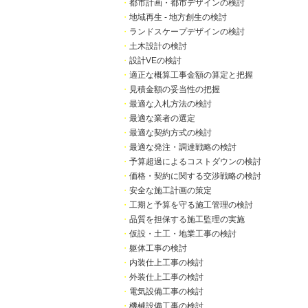
・
都市計画・都市デザインの検討
・
地域再生 - 地方創生の検討
・
ランドスケープデザインの検討
・
土木設計の検討
・
設計VEの検討
・
適正な概算工事金額の算定と把握
・
見積金額の妥当性の把握
・
最適な入札方法の検討
・
最適な業者の選定
・
最適な契約方式の検討
・
最適な発注・調達戦略の検討
・
予算超過によるコストダウンの検討
・
価格・契約に関する交渉戦略の検討
・
安全な施工計画の策定
・
工期と予算を守る施工管理の検討
・
品質を担保する施工監理の実施
・
仮設・土工・地業工事の検討
・
躯体工事の検討
・
内装仕上工事の検討
・
外装仕上工事の検討
・
電気設備工事の検討
・
機械設備工事の検討