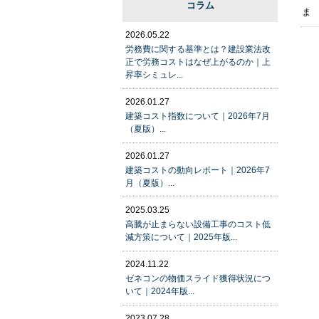
コラム
ま
2026.05.22
労務費に関する基準とは？建設業法改
正で労務コストはなぜ上がるのか｜上
昇率シミュレ...
2026.01.27
建築コスト指数について｜2026年7月
（夏版）...
2026.01.27
建築コストの動向レポート｜2026年7
月（夏版）...
2025.03.25
高騰が止まらない設備工事のコスト低
減方策について｜2025年版...
2024.11.22
ゼネコンの物価スライド獲得状況につ
いて｜2024年版...
2023.07.28