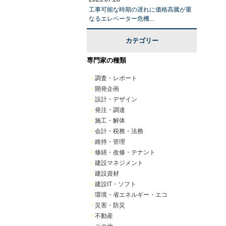
工事可能な時期の遅れに価格高騰が重
なるエレベーター危機...
カテゴリー
専門家の種類
・
調査・レポート
・
開発企画
・
設計・デザイン
・
発注・調達
・
施工・解体
・
会計・税務・法務
・
維持・管理
・
修繕・改修・テナント
・
建設マネジメント
・
建設資材
・
建設IT・ソフト
・
環境・省エネルギー・エコ
・
災害・防災
・
不動産