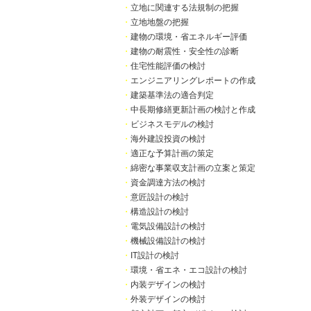
・
立地に関連する法規制の把握
・
立地地盤の把握
・
建物の環境・省エネルギー評価
・
建物の耐震性・安全性の診断
・
住宅性能評価の検討
・
エンジニアリングレポートの作成
・
建築基準法の適合判定
・
中長期修繕更新計画の検討と作成
・
ビジネスモデルの検討
・
海外建設投資の検討
・
適正な予算計画の策定
・
綿密な事業収支計画の立案と策定
・
資金調達方法の検討
・
意匠設計の検討
・
構造設計の検討
・
電気設備設計の検討
・
機械設備設計の検討
・
IT設計の検討
・
環境・省エネ・エコ設計の検討
・
内装デザインの検討
・
外装デザインの検討