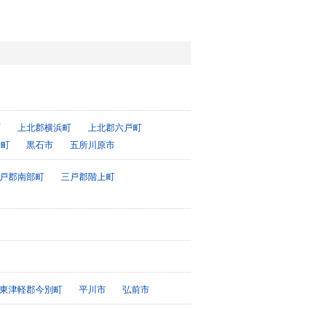
町
上北郡横浜町
上北郡六戸町
柳町
黒石市
五所川原市
戸郡南部町
三戸郡階上町
東津軽郡今別町
平川市
弘前市