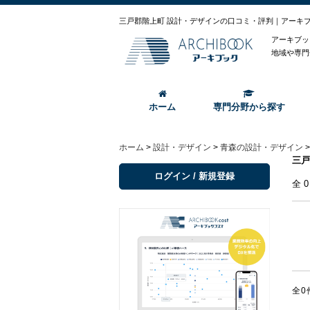
三戸郡階上町 設計・デザインの口コミ・評判｜アーキ
アーキブッ
地域や専門
ホーム
専門分野から探す
ホーム
>
設計・デザイン
>
青森の設計・デザイン
三戸
ログイン / 新規登録
全
全0