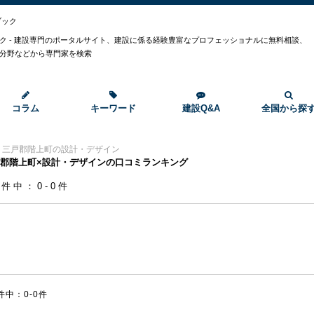
ブック
ク - 建設専門のポータルサイト、建設に係る経験豊富なプロフェッショナルに無料相談、
分野などから専門家を検索
コラム
キーワード
建設Q&A
全国から探
>
三戸郡階上町の設計・デザイン
郡階上町×設計・デザインの口コミランキング
0件中：0-0件
件中：0-0件