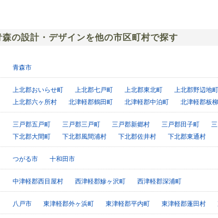
青森の設計・デザインを他の市区町村で探す
青森市
上北郡おいらせ町
上北郡七戸町
上北郡東北町
上北郡野辺地
上北郡六ヶ所村
北津軽郡鶴田町
北津軽郡中泊町
北津軽郡板
三戸郡五戸町
三戸郡三戸町
三戸郡新郷村
三戸郡田子町
三
下北郡大間町
下北郡風間浦村
下北郡佐井村
下北郡東通村
つがる市
十和田市
中津軽郡西目屋村
西津軽郡鰺ヶ沢町
西津軽郡深浦町
八戸市
東津軽郡外ヶ浜町
東津軽郡平内町
東津軽郡蓬田村