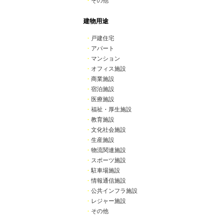
・
その他
建物用途
・
戸建住宅
・
アパート
・
マンション
・
オフィス施設
・
商業施設
・
宿泊施設
・
医療施設
・
福祉・厚生施設
・
教育施設
・
文化社会施設
・
生産施設
・
物流関連施設
・
スポーツ施設
・
駐車場施設
・
情報通信施設
・
公共インフラ施設
・
レジャー施設
・
その他