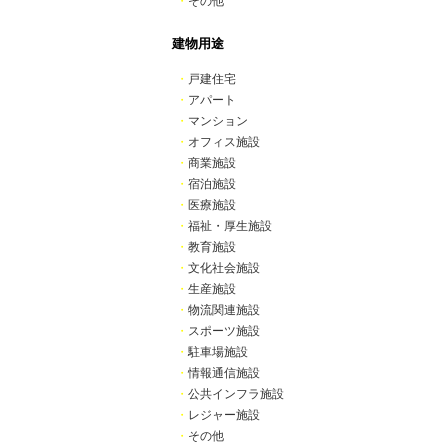
・
その他
建物用途
・
戸建住宅
・
アパート
・
マンション
・
オフィス施設
・
商業施設
・
宿泊施設
・
医療施設
・
福祉・厚生施設
・
教育施設
・
文化社会施設
・
生産施設
・
物流関連施設
・
スポーツ施設
・
駐車場施設
・
情報通信施設
・
公共インフラ施設
・
レジャー施設
・
その他