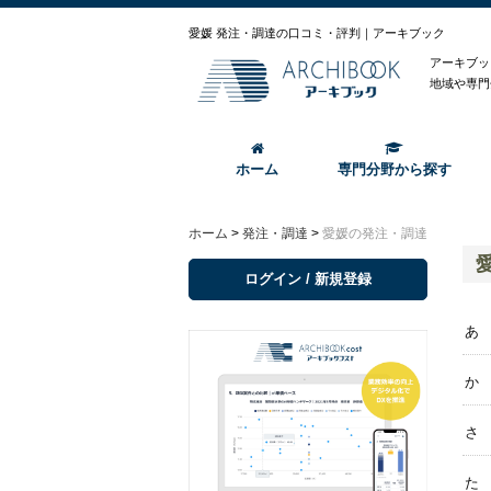
愛媛 発注・調達の口コミ・評判｜アーキブック
アーキブッ
地域や専門
ホーム
専門分野から探す
ホーム
>
発注・調達
>
愛媛の発注・調達
ログイン / 新規登録
あ
か
さ
た