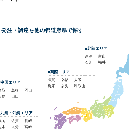
件中：0-0件
発注・調達を他の都道府県で探す
■北陸エリア
新潟
富山
石川
福井
■関西エリア
滋賀
京都
大阪
■中国エリア
兵庫
奈良
和歌山
鳥取
島根
岡山
広島
山口
■九州・沖縄エリア
福岡
佐賀
長崎
熊本
大分
宮崎