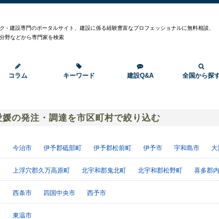
ク - 建設専門のポータルサイト、建設に係る経験豊富なプロフェッショナルに無料相談、
分野などから専門家を検索
コラム
キーワード
建設Q&A
全国から探
愛媛の発注・調達を市区町村で絞り込む
今治市
伊予郡砥部町
伊予郡松前町
伊予市
宇和島市
大
上浮穴郡久万高原町
北宇和郡鬼北町
北宇和郡松野町
喜多郡
西条市
四国中央市
西予市
東温市