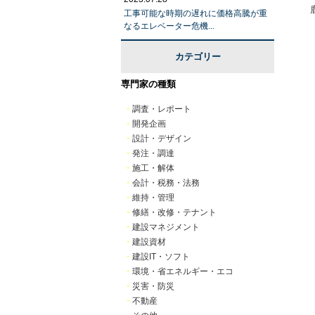
工事可能な時期の遅れに価格高騰が重
なるエレベーター危機...
カテゴリー
専門家の種類
・
調査・レポート
・
開発企画
・
設計・デザイン
・
発注・調達
・
施工・解体
・
会計・税務・法務
・
維持・管理
・
修繕・改修・テナント
・
建設マネジメント
・
建設資材
・
建設IT・ソフト
・
環境・省エネルギー・エコ
・
災害・防災
・
不動産