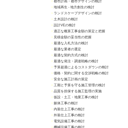
・
都市計画・都市デザインの検討
・
地域再生 - 地方創生の検討
・
ランドスケープデザインの検討
・
土木設計の検討
・
設計VEの検討
・
適正な概算工事金額の算定と把握
・
見積金額の妥当性の把握
・
最適な入札方法の検討
・
最適な業者の選定
・
最適な契約方式の検討
・
最適な発注・調達戦略の検討
・
予算超過によるコストダウンの検討
・
価格・契約に関する交渉戦略の検討
・
安全な施工計画の策定
・
工期と予算を守る施工管理の検討
・
品質を担保する施工監理の実施
・
仮設・土工・地業工事の検討
・
躯体工事の検討
・
内装仕上工事の検討
・
外装仕上工事の検討
・
電気設備工事の検討
・
機械設備工事の検討