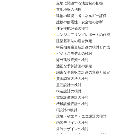
・
立地に関連する法規制の把握
・
立地地盤の把握
・
建物の環境・省エネルギー評価
・
建物の耐震性・安全性の診断
・
住宅性能評価の検討
・
エンジニアリングレポートの作成
・
建築基準法の適合判定
・
中長期修繕更新計画の検討と作成
・
ビジネスモデルの検討
・
海外建設投資の検討
・
適正な予算計画の策定
・
綿密な事業収支計画の立案と策定
・
資金調達方法の検討
・
意匠設計の検討
・
構造設計の検討
・
電気設備設計の検討
・
機械設備設計の検討
・
IT設計の検討
・
環境・省エネ・エコ設計の検討
・
内装デザインの検討
・
外装デザインの検討