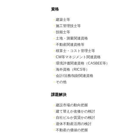
資格
・
建築士等
・
施工管理技士等
・
技能士等
・
土地・測量関連資格
・
不動産関連資格等
・
積算士・コスト管理士等
・
CM等マネジメント関連資格
・
環境評価関連資格（CASBEE等）
・
海外資格（RICS等）
・
会計/法務/知財関連資格
・
その他
課題解決
・
建設市場の動向把握
・
建て替えか改修かの検討
・
自社ビルか賃貸かの検討
・
遊休不動産活用の検討
・
不動産の価値の把握