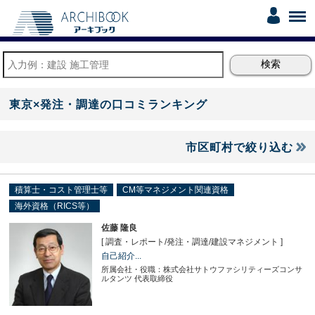
東京×発注・調達の口コミランキング
市区町村で絞り込む
積算士・コスト管理士等
CM等マネジメント関連資格
海外資格（RICS等）
佐藤 隆良
[ 調査・レポート
/
発注・調達
/
建設マネジメント ]
自己紹介...
所属会社・役職：株式会社サトウファシリティーズコンサ
ルタンツ 代表取締役