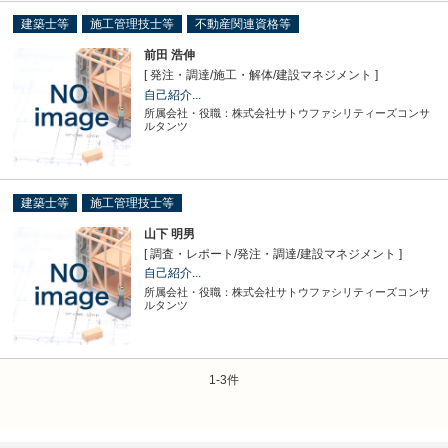
建築士等
施工管理技士等
不動産関連資格等
前田 浩伸
[ 発注・調達
/
施工・解体
/
建設マネジメント ]
自己紹介...
所属会社・役職：株式会社サトウファシリティーズコンサ
ルタンツ
建築士等
施工管理技士等
山下 明男
[ 調査・レポート
/
発注・調達
/
建設マネジメント ]
自己紹介...
所属会社・役職：株式会社サトウファシリティーズコンサ
ルタンツ
1-3件