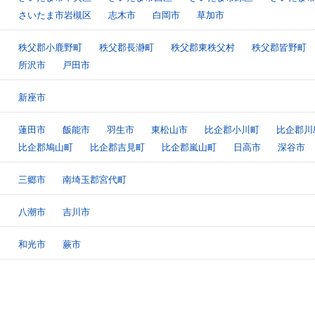
さいたま市岩槻区
志木市
白岡市
草加市
秩父郡小鹿野町
秩父郡長瀞町
秩父郡東秩父村
秩父郡皆野町
所沢市
戸田市
新座市
蓮田市
飯能市
羽生市
東松山市
比企郡小川町
比企郡川
比企郡鳩山町
比企郡吉見町
比企郡嵐山町
日高市
深谷市
三郷市
南埼玉郡宮代町
八潮市
吉川市
和光市
蕨市