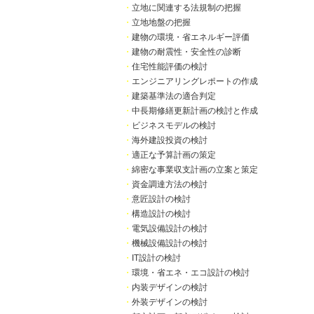
・
立地に関連する法規制の把握
・
立地地盤の把握
・
建物の環境・省エネルギー評価
・
建物の耐震性・安全性の診断
・
住宅性能評価の検討
・
エンジニアリングレポートの作成
・
建築基準法の適合判定
・
中長期修繕更新計画の検討と作成
・
ビジネスモデルの検討
・
海外建設投資の検討
・
適正な予算計画の策定
・
綿密な事業収支計画の立案と策定
・
資金調達方法の検討
・
意匠設計の検討
・
構造設計の検討
・
電気設備設計の検討
・
機械設備設計の検討
・
IT設計の検討
・
環境・省エネ・エコ設計の検討
・
内装デザインの検討
・
外装デザインの検討