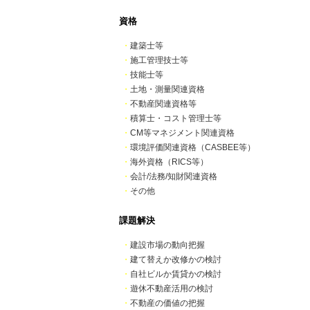
資格
・
建築士等
・
施工管理技士等
・
技能士等
・
土地・測量関連資格
・
不動産関連資格等
・
積算士・コスト管理士等
・
CM等マネジメント関連資格
・
環境評価関連資格（CASBEE等）
・
海外資格（RICS等）
・
会計/法務/知財関連資格
・
その他
課題解決
・
建設市場の動向把握
・
建て替えか改修かの検討
・
自社ビルか賃貸かの検討
・
遊休不動産活用の検討
・
不動産の価値の把握