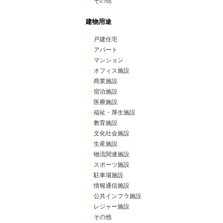
・
その他
建物用途
・
戸建住宅
・
アパート
・
マンション
・
オフィス施設
・
商業施設
・
宿泊施設
・
医療施設
・
福祉・厚生施設
・
教育施設
・
文化社会施設
・
生産施設
・
物流関連施設
・
スポーツ施設
・
駐車場施設
・
情報通信施設
・
公共インフラ施設
・
レジャー施設
・
その他