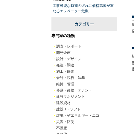
工事可能な時期の遅れに価格高騰が重
なるエレベーター危機...
カテゴリー
専門家の種類
・
調査・レポート
・
開発企画
・
設計・デザイン
・
発注・調達
・
施工・解体
・
会計・税務・法務
・
維持・管理
・
修繕・改修・テナント
・
建設マネジメント
・
建設資材
・
建設IT・ソフト
・
環境・省エネルギー・エコ
・
災害・防災
・
不動産