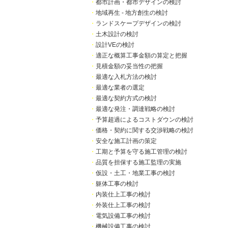
・
都市計画・都市デザインの検討
・
地域再生 - 地方創生の検討
・
ランドスケープデザインの検討
・
土木設計の検討
・
設計VEの検討
・
適正な概算工事金額の算定と把握
・
見積金額の妥当性の把握
・
最適な入札方法の検討
・
最適な業者の選定
・
最適な契約方式の検討
・
最適な発注・調達戦略の検討
・
予算超過によるコストダウンの検討
・
価格・契約に関する交渉戦略の検討
・
安全な施工計画の策定
・
工期と予算を守る施工管理の検討
・
品質を担保する施工監理の実施
・
仮設・土工・地業工事の検討
・
躯体工事の検討
・
内装仕上工事の検討
・
外装仕上工事の検討
・
電気設備工事の検討
・
機械設備工事の検討