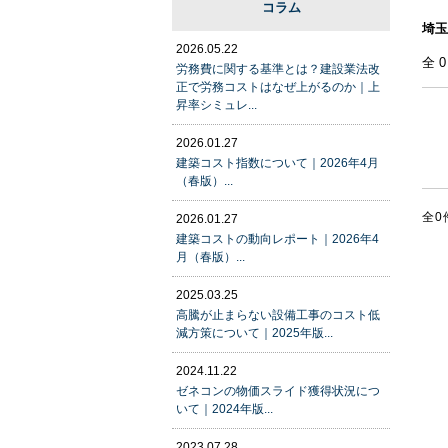
コラム
埼玉
2026.05.22
全
労務費に関する基準とは？建設業法改
正で労務コストはなぜ上がるのか｜上
昇率シミュレ...
2026.01.27
建築コスト指数について｜2026年4月
（春版）...
全0
2026.01.27
建築コストの動向レポート｜2026年4
月（春版）...
2025.03.25
高騰が止まらない設備工事のコスト低
減方策について｜2025年版...
2024.11.22
ゼネコンの物価スライド獲得状況につ
いて｜2024年版...
2023.07.28