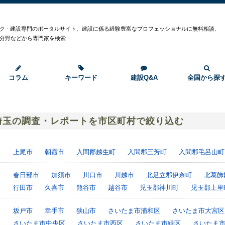
ク - 建設専門のポータルサイト、建設に係る経験豊富なプロフェッショナルに無料相談、
分野などから専門家を検索
コラム
キーワード
建設Q&A
全国から探
埼玉の調査・レポートを市区町村で絞り込む
上尾市
朝霞市
入間郡越生町
入間郡三芳町
入間郡毛呂山町
春日部市
加須市
川口市
川越市
北足立郡伊奈町
北葛飾
行田市
久喜市
熊谷市
越谷市
児玉郡神川町
児玉郡上里
坂戸市
幸手市
狭山市
さいたま市浦和区
さいたま市大宮区
さいたま市中央区
さいたま市西区
さいたま市緑区
さいたま