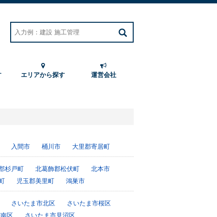
す
エリアから探す
運営会社
入間市
桶川市
大里郡寄居町
郡杉戸町
北葛飾郡松伏町
北本市
町
児玉郡美里町
鴻巣市
さいたま市北区
さいたま市桜区
市南区
さいたま市見沼区