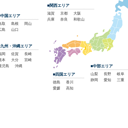
■関西エリア
滋賀
京都
大阪
■中国エリア
兵庫
奈良
和歌山
鳥取
島根
岡山
広島
山口
■九州・沖縄エリア
福岡
佐賀
長崎
熊本
大分
宮崎
鹿児島
沖縄
■中部エリア
山梨
長野
岐阜
■四国エリア
静岡
愛知
三重
徳島
香川
愛媛
高知