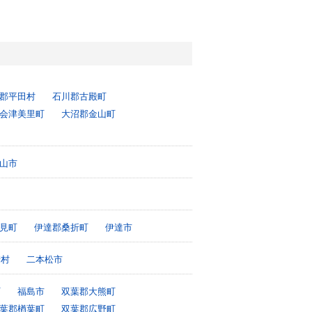
郡平田村
石川郡古殿町
会津美里町
大沼郡金山町
山市
見町
伊達郡桑折町
伊達市
崎村
二本松市
町
福島市
双葉郡大熊町
葉郡楢葉町
双葉郡広野町