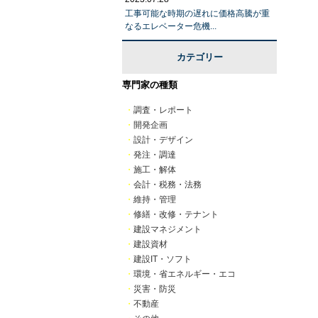
工事可能な時期の遅れに価格高騰が重
なるエレベーター危機...
カテゴリー
専門家の種類
・
調査・レポート
・
開発企画
・
設計・デザイン
・
発注・調達
・
施工・解体
・
会計・税務・法務
・
維持・管理
・
修繕・改修・テナント
・
建設マネジメント
・
建設資材
・
建設IT・ソフト
・
環境・省エネルギー・エコ
・
災害・防災
・
不動産