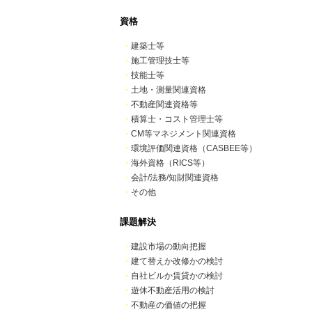
資格
・
建築士等
・
施工管理技士等
・
技能士等
・
土地・測量関連資格
・
不動産関連資格等
・
積算士・コスト管理士等
・
CM等マネジメント関連資格
・
環境評価関連資格（CASBEE等）
・
海外資格（RICS等）
・
会計/法務/知財関連資格
・
その他
課題解決
・
建設市場の動向把握
・
建て替えか改修かの検討
・
自社ビルか賃貸かの検討
・
遊休不動産活用の検討
・
不動産の価値の把握