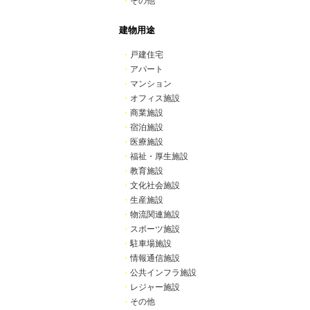
・
その他
建物用途
・
戸建住宅
・
アパート
・
マンション
・
オフィス施設
・
商業施設
・
宿泊施設
・
医療施設
・
福祉・厚生施設
・
教育施設
・
文化社会施設
・
生産施設
・
物流関連施設
・
スポーツ施設
・
駐車場施設
・
情報通信施設
・
公共インフラ施設
・
レジャー施設
・
その他