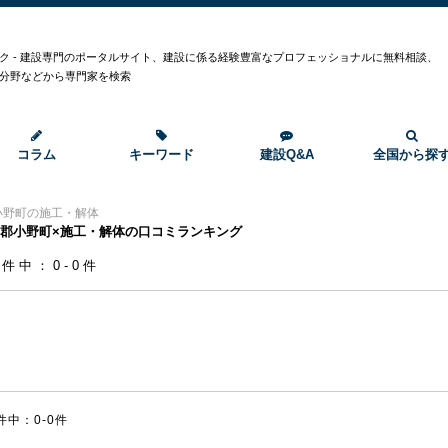
ク
ク - 建設専門のポータルサイト、建設に係る経験豊富なプロフェッショナルに無料相談、
分野などから専門家を検索
コラム
キーワード
建設Q&A
全国から探
小野町の施工・解体
郡小野町×施工・解体の口コミランキング
0件中：0-0件
件中：0-0件