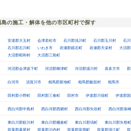
福島の施工・解体を他の市区町村で探す
安達郡大玉村
会津若松市
石川郡浅川町
石川郡玉川村
石川
石川郡石川町
いわき市
岩瀬郡鏡石町
岩瀬郡天栄村
大沼郡
大沼郡昭和村
大沼郡三島町
河沼郡会津坂下町
河沼郡柳津町
河沼郡湯川村
喜多方市
郡
白河市
須賀川市
相馬郡新地町
相馬郡飯舘村
相馬市
田村郡小野町
田村郡三春町
田村市
伊達郡川俣町
伊達郡国
西白河郡中島村
西白河郡西郷村
西白河郡矢吹町
西白河郡泉
東白川郡鮫川村
東白川郡棚倉町
東白川郡塙町
東白川郡矢祭
双葉郡葛尾村
双葉郡川内村
双葉郡富岡町
双葉郡浪江町
双