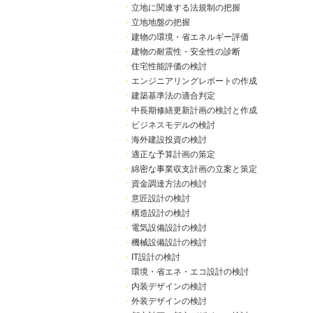
・
立地に関連する法規制の把握
・
立地地盤の把握
・
建物の環境・省エネルギー評価
・
建物の耐震性・安全性の診断
・
住宅性能評価の検討
・
エンジニアリングレポートの作成
・
建築基準法の適合判定
・
中長期修繕更新計画の検討と作成
・
ビジネスモデルの検討
・
海外建設投資の検討
・
適正な予算計画の策定
・
綿密な事業収支計画の立案と策定
・
資金調達方法の検討
・
意匠設計の検討
・
構造設計の検討
・
電気設備設計の検討
・
機械設備設計の検討
・
IT設計の検討
・
環境・省エネ・エコ設計の検討
・
内装デザインの検討
・
外装デザインの検討