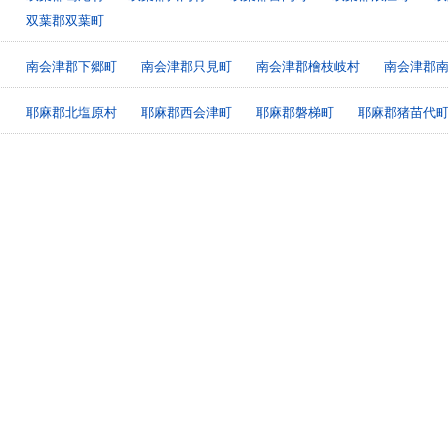
双葉郡双葉町
南会津郡下郷町
南会津郡只見町
南会津郡檜枝岐村
南会津郡
耶麻郡北塩原村
耶麻郡西会津町
耶麻郡磐梯町
耶麻郡猪苗代