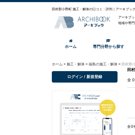
田村郡小野町 施工・解体の口コミ・評判｜アーキブッ
アーキブッ
地域や専門
ホーム
専門分野から探す
ホーム
>
施工・解体
>
福島の施工・解体
>
田村郡
田村
ログイン / 新規登録
全
全0