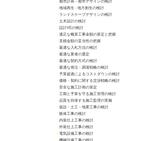
・
都市計画・都市デザインの検討
・
地域再生 - 地方創生の検討
・
ランドスケープデザインの検討
・
土木設計の検討
・
設計VEの検討
・
適正な概算工事金額の算定と把握
・
見積金額の妥当性の把握
・
最適な入札方法の検討
・
最適な業者の選定
・
最適な契約方式の検討
・
最適な発注・調達戦略の検討
・
予算超過によるコストダウンの検討
・
価格・契約に関する交渉戦略の検討
・
安全な施工計画の策定
・
工期と予算を守る施工管理の検討
・
品質を担保する施工監理の実施
・
仮設・土工・地業工事の検討
・
躯体工事の検討
・
内装仕上工事の検討
・
外装仕上工事の検討
・
電気設備工事の検討
・
機械設備工事の検討