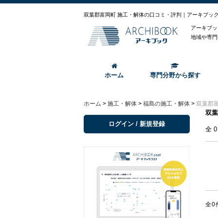
双葉郡富岡町 施工・解体の口コミ・評判｜アーキブッ
アーキブッ
地域や専門
ホーム
専門分野から探す
ホーム
>
施工・解体
>
福島の施工・解体
>
双葉郡
双葉
ログイン / 新規登録
全
全0