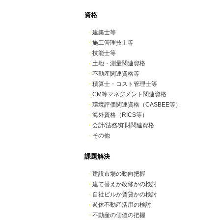
資格
・
建築士等
・
施工管理技士等
・
技能士等
・
土地・測量関連資格
・
不動産関連資格等
・
積算士・コスト管理士等
・
CM等マネジメント関連資格
・
環境評価関連資格（CASBEE等）
・
海外資格（RICS等）
・
会計/法務/知財関連資格
・
その他
課題解決
・
建設市場の動向把握
・
建て替えか改修かの検討
・
自社ビルか賃貸かの検討
・
遊休不動産活用の検討
・
不動産の価値の把握