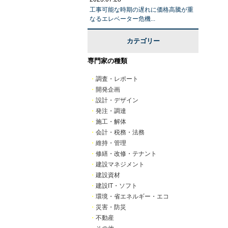
工事可能な時期の遅れに価格高騰が重
なるエレベーター危機...
カテゴリー
専門家の種類
・
調査・レポート
・
開発企画
・
設計・デザイン
・
発注・調達
・
施工・解体
・
会計・税務・法務
・
維持・管理
・
修繕・改修・テナント
・
建設マネジメント
・
建設資材
・
建設IT・ソフト
・
環境・省エネルギー・エコ
・
災害・防災
・
不動産