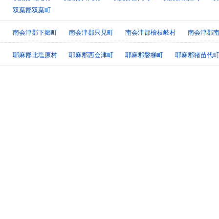
双葉郡双葉町
南会津郡下郷町
南会津郡只見町
南会津郡檜枝岐村
南会津郡
耶麻郡北塩原村
耶麻郡西会津町
耶麻郡磐梯町
耶麻郡猪苗代