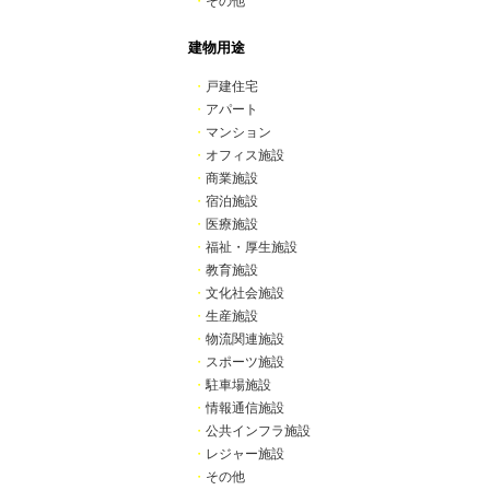
・
その他
建物用途
・
戸建住宅
・
アパート
・
マンション
・
オフィス施設
・
商業施設
・
宿泊施設
・
医療施設
・
福祉・厚生施設
・
教育施設
・
文化社会施設
・
生産施設
・
物流関連施設
・
スポーツ施設
・
駐車場施設
・
情報通信施設
・
公共インフラ施設
・
レジャー施設
・
その他