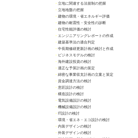
・
立地に関連する法規制の把握
・
立地地盤の把握
・
建物の環境・省エネルギー評価
・
建物の耐震性・安全性の診断
・
住宅性能評価の検討
・
エンジニアリングレポートの作成
・
建築基準法の適合判定
・
中長期修繕更新計画の検討と作成
・
ビジネスモデルの検討
・
海外建設投資の検討
・
適正な予算計画の策定
・
綿密な事業収支計画の立案と策定
・
資金調達方法の検討
・
意匠設計の検討
・
構造設計の検討
・
電気設備設計の検討
・
機械設備設計の検討
・
IT設計の検討
・
環境・省エネ・エコ設計の検討
・
内装デザインの検討
・
外装デザインの検討