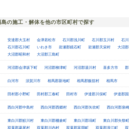
福島の施工・解体を他の市区町村で探す
安達郡大玉村
会津若松市
石川郡浅川町
石川郡玉川村
石川
石川郡石川町
いわき市
岩瀬郡鏡石町
岩瀬郡天栄村
大沼郡
大沼郡昭和村
大沼郡三島町
河沼郡会津坂下町
河沼郡柳津町
河沼郡湯川村
喜多方市
郡
白河市
須賀川市
相馬郡新地町
相馬郡飯舘村
相馬市
田村郡小野町
田村郡三春町
田村市
伊達郡川俣町
伊達郡国
西白河郡中島村
西白河郡西郷村
西白河郡矢吹町
西白河郡泉
東白川郡鮫川村
東白川郡棚倉町
東白川郡塙町
東白川郡矢祭
双葉郡葛尾村
双葉郡川内村
双葉郡富岡町
双葉郡浪江町
双