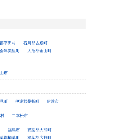
郡平田村
石川郡古殿町
会津美里町
大沼郡金山町
山市
見町
伊達郡桑折町
伊達市
崎村
二本松市
町
福島市
双葉郡大熊町
葉郡楢葉町
双葉郡広野町