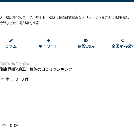
ク
ク - 建設専門のポータルサイト、建設に係る経験豊富なプロフェッショナルに無料相談、
分野などから専門家を検索
コラム
キーワード
建設Q&A
全国から探
富岡町の施工・解体
郡富岡町×施工・解体の口コミランキング
0件中：0-0件
件中：0-0件