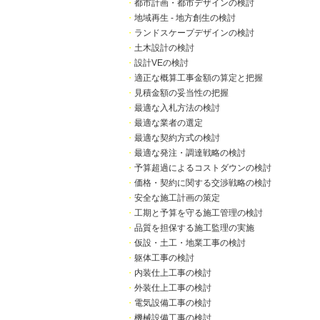
・
都市計画・都市デザインの検討
・
地域再生 - 地方創生の検討
・
ランドスケープデザインの検討
・
土木設計の検討
・
設計VEの検討
・
適正な概算工事金額の算定と把握
・
見積金額の妥当性の把握
・
最適な入札方法の検討
・
最適な業者の選定
・
最適な契約方式の検討
・
最適な発注・調達戦略の検討
・
予算超過によるコストダウンの検討
・
価格・契約に関する交渉戦略の検討
・
安全な施工計画の策定
・
工期と予算を守る施工管理の検討
・
品質を担保する施工監理の実施
・
仮設・土工・地業工事の検討
・
躯体工事の検討
・
内装仕上工事の検討
・
外装仕上工事の検討
・
電気設備工事の検討
・
機械設備工事の検討