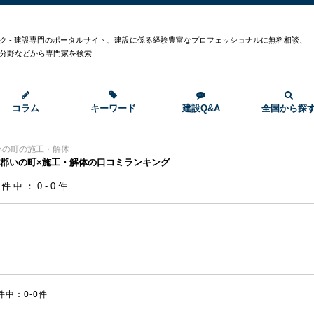
ク
ク - 建設専門のポータルサイト、建設に係る経験豊富なプロフェッショナルに無料相談、
分野などから専門家を検索
コラム
キーワード
建設Q&A
全国から探
いの町の施工・解体
郡いの町×施工・解体の口コミランキング
0件中：0-0件
件中：0-0件