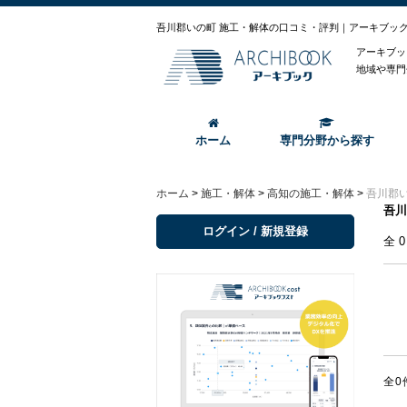
吾川郡いの町 施工・解体の口コミ・評判｜アーキブッ
アーキブッ
地域や専門
ホーム
専門分野から探す
ホーム
>
施工・解体
>
高知の施工・解体
>
吾川郡
吾川
ログイン / 新規登録
全
全0