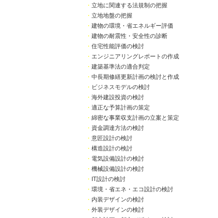
・
立地に関連する法規制の把握
・
立地地盤の把握
・
建物の環境・省エネルギー評価
・
建物の耐震性・安全性の診断
・
住宅性能評価の検討
・
エンジニアリングレポートの作成
・
建築基準法の適合判定
・
中長期修繕更新計画の検討と作成
・
ビジネスモデルの検討
・
海外建設投資の検討
・
適正な予算計画の策定
・
綿密な事業収支計画の立案と策定
・
資金調達方法の検討
・
意匠設計の検討
・
構造設計の検討
・
電気設備設計の検討
・
機械設備設計の検討
・
IT設計の検討
・
環境・省エネ・エコ設計の検討
・
内装デザインの検討
・
外装デザインの検討