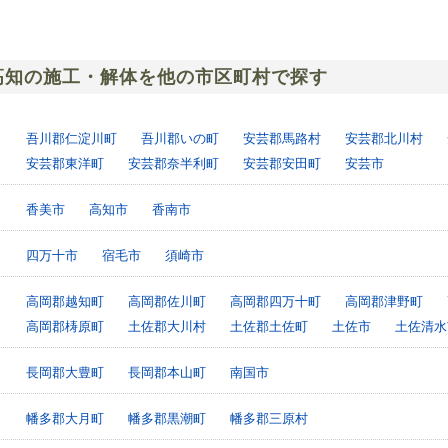
高知の施工・解体を他の市区町村で探す
吾川郡仁淀川町
吾川郡いの町
安芸郡馬路村
安芸郡北川村
安芸郡東洋町
安芸郡奈半利町
安芸郡安田町
安芸市
香美市
高知市
香南市
四万十市
宿毛市
須崎市
高岡郡越知町
高岡郡佐川町
高岡郡四万十町
高岡郡津野町
高岡郡梼原町
土佐郡大川村
土佐郡土佐町
土佐市
土佐清水
長岡郡大豊町
長岡郡本山町
南国市
幡多郡大月町
幡多郡黒潮町
幡多郡三原村