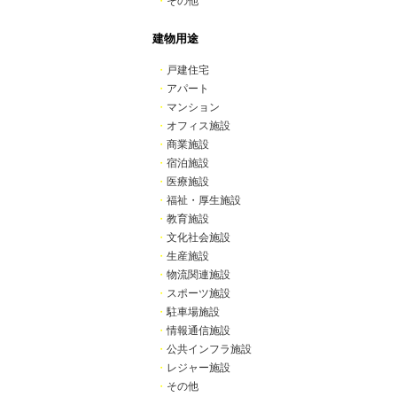
・
その他
建物用途
・
戸建住宅
・
アパート
・
マンション
・
オフィス施設
・
商業施設
・
宿泊施設
・
医療施設
・
福祉・厚生施設
・
教育施設
・
文化社会施設
・
生産施設
・
物流関連施設
・
スポーツ施設
・
駐車場施設
・
情報通信施設
・
公共インフラ施設
・
レジャー施設
・
その他