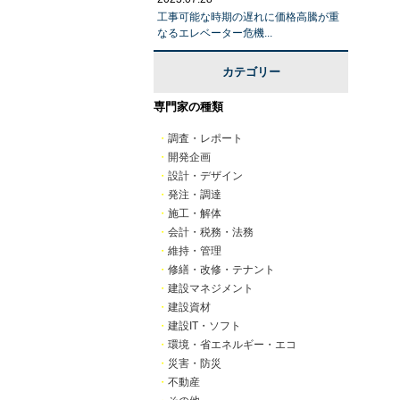
工事可能な時期の遅れに価格高騰が重
なるエレベーター危機...
カテゴリー
専門家の種類
・
調査・レポート
・
開発企画
・
設計・デザイン
・
発注・調達
・
施工・解体
・
会計・税務・法務
・
維持・管理
・
修繕・改修・テナント
・
建設マネジメント
・
建設資材
・
建設IT・ソフト
・
環境・省エネルギー・エコ
・
災害・防災
・
不動産