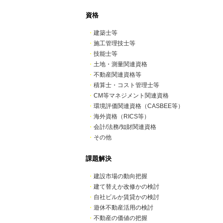
資格
・
建築士等
・
施工管理技士等
・
技能士等
・
土地・測量関連資格
・
不動産関連資格等
・
積算士・コスト管理士等
・
CM等マネジメント関連資格
・
環境評価関連資格（CASBEE等）
・
海外資格（RICS等）
・
会計/法務/知財関連資格
・
その他
課題解決
・
建設市場の動向把握
・
建て替えか改修かの検討
・
自社ビルか賃貸かの検討
・
遊休不動産活用の検討
・
不動産の価値の把握