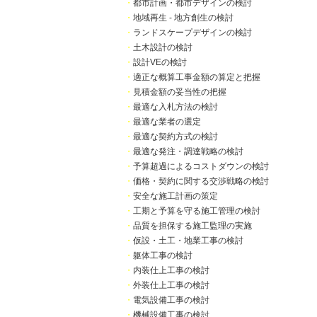
・
都市計画・都市デザインの検討
・
地域再生 - 地方創生の検討
・
ランドスケープデザインの検討
・
土木設計の検討
・
設計VEの検討
・
適正な概算工事金額の算定と把握
・
見積金額の妥当性の把握
・
最適な入札方法の検討
・
最適な業者の選定
・
最適な契約方式の検討
・
最適な発注・調達戦略の検討
・
予算超過によるコストダウンの検討
・
価格・契約に関する交渉戦略の検討
・
安全な施工計画の策定
・
工期と予算を守る施工管理の検討
・
品質を担保する施工監理の実施
・
仮設・土工・地業工事の検討
・
躯体工事の検討
・
内装仕上工事の検討
・
外装仕上工事の検討
・
電気設備工事の検討
・
機械設備工事の検討