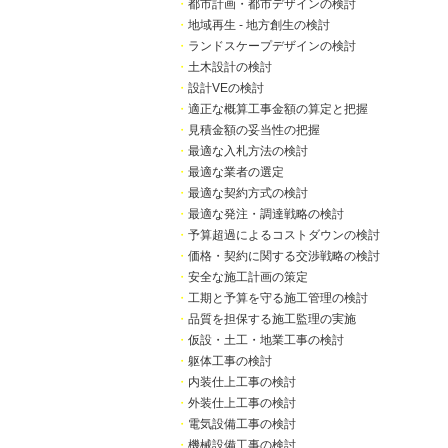
・
都市計画・都市デザインの検討
・
地域再生 - 地方創生の検討
・
ランドスケープデザインの検討
・
土木設計の検討
・
設計VEの検討
・
適正な概算工事金額の算定と把握
・
見積金額の妥当性の把握
・
最適な入札方法の検討
・
最適な業者の選定
・
最適な契約方式の検討
・
最適な発注・調達戦略の検討
・
予算超過によるコストダウンの検討
・
価格・契約に関する交渉戦略の検討
・
安全な施工計画の策定
・
工期と予算を守る施工管理の検討
・
品質を担保する施工監理の実施
・
仮設・土工・地業工事の検討
・
躯体工事の検討
・
内装仕上工事の検討
・
外装仕上工事の検討
・
電気設備工事の検討
・
機械設備工事の検討