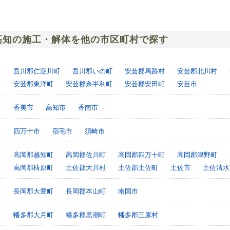
高知の施工・解体を他の市区町村で探す
吾川郡仁淀川町
吾川郡いの町
安芸郡馬路村
安芸郡北川村
安芸郡東洋町
安芸郡奈半利町
安芸郡安田町
安芸市
香美市
高知市
香南市
四万十市
宿毛市
須崎市
高岡郡越知町
高岡郡佐川町
高岡郡四万十町
高岡郡津野町
高岡郡梼原町
土佐郡大川村
土佐郡土佐町
土佐市
土佐清水
長岡郡大豊町
長岡郡本山町
南国市
幡多郡大月町
幡多郡黒潮町
幡多郡三原村