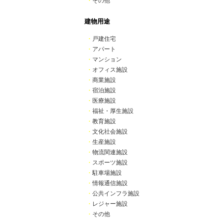
・
その他
建物用途
・
戸建住宅
・
アパート
・
マンション
・
オフィス施設
・
商業施設
・
宿泊施設
・
医療施設
・
福祉・厚生施設
・
教育施設
・
文化社会施設
・
生産施設
・
物流関連施設
・
スポーツ施設
・
駐車場施設
・
情報通信施設
・
公共インフラ施設
・
レジャー施設
・
その他