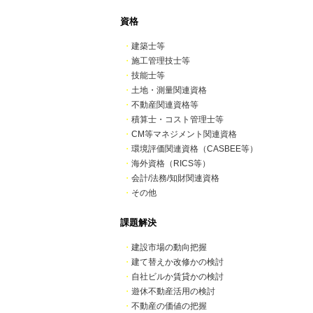
資格
・
建築士等
・
施工管理技士等
・
技能士等
・
土地・測量関連資格
・
不動産関連資格等
・
積算士・コスト管理士等
・
CM等マネジメント関連資格
・
環境評価関連資格（CASBEE等）
・
海外資格（RICS等）
・
会計/法務/知財関連資格
・
その他
課題解決
・
建設市場の動向把握
・
建て替えか改修かの検討
・
自社ビルか賃貸かの検討
・
遊休不動産活用の検討
・
不動産の価値の把握