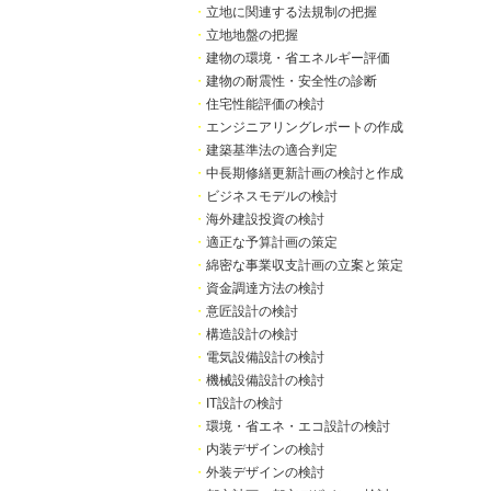
・
立地に関連する法規制の把握
・
立地地盤の把握
・
建物の環境・省エネルギー評価
・
建物の耐震性・安全性の診断
・
住宅性能評価の検討
・
エンジニアリングレポートの作成
・
建築基準法の適合判定
・
中長期修繕更新計画の検討と作成
・
ビジネスモデルの検討
・
海外建設投資の検討
・
適正な予算計画の策定
・
綿密な事業収支計画の立案と策定
・
資金調達方法の検討
・
意匠設計の検討
・
構造設計の検討
・
電気設備設計の検討
・
機械設備設計の検討
・
IT設計の検討
・
環境・省エネ・エコ設計の検討
・
内装デザインの検討
・
外装デザインの検討