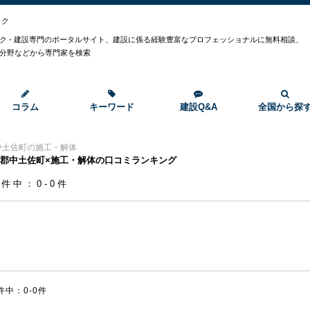
ック
ク - 建設専門のポータルサイト、建設に係る経験豊富なプロフェッショナルに無料相談、
分野などから専門家を検索
コラム
キーワード
建設Q&A
全国から探
中土佐町の施工・解体
郡中土佐町×施工・解体の口コミランキング
0件中：0-0件
件中：0-0件