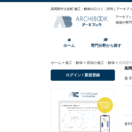
高岡郡中土佐町 施工・解体の口コミ・評判｜アーキブ
アーキブッ
地域や専門
ホーム
専門分野から探す
ホーム
>
施工・解体
>
高知の施工・解体
>
高岡郡
高岡
ログイン / 新規登録
全
全0