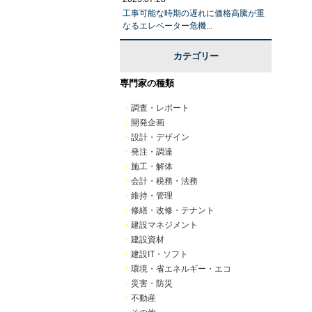
工事可能な時期の遅れに価格高騰が重
なるエレベーター危機...
カテゴリー
専門家の種類
・
調査・レポート
・
開発企画
・
設計・デザイン
・
発注・調達
・
施工・解体
・
会計・税務・法務
・
維持・管理
・
修繕・改修・テナント
・
建設マネジメント
・
建設資材
・
建設IT・ソフト
・
環境・省エネルギー・エコ
・
災害・防災
・
不動産