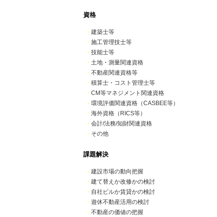
資格
・
建築士等
・
施工管理技士等
・
技能士等
・
土地・測量関連資格
・
不動産関連資格等
・
積算士・コスト管理士等
・
CM等マネジメント関連資格
・
環境評価関連資格（CASBEE等）
・
海外資格（RICS等）
・
会計/法務/知財関連資格
・
その他
課題解決
・
建設市場の動向把握
・
建て替えか改修かの検討
・
自社ビルか賃貸かの検討
・
遊休不動産活用の検討
・
不動産の価値の把握