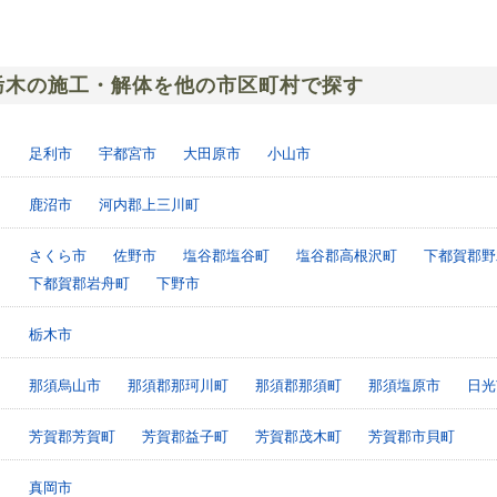
栃木の施工・解体を他の市区町村で探す
足利市
宇都宮市
大田原市
小山市
鹿沼市
河内郡上三川町
さくら市
佐野市
塩谷郡塩谷町
塩谷郡高根沢町
下都賀郡野
下都賀郡岩舟町
下野市
栃木市
那須烏山市
那須郡那珂川町
那須郡那須町
那須塩原市
日光
芳賀郡芳賀町
芳賀郡益子町
芳賀郡茂木町
芳賀郡市貝町
真岡市