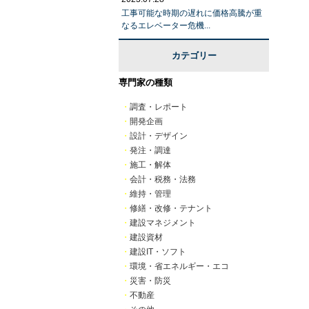
工事可能な時期の遅れに価格高騰が重
なるエレベーター危機...
カテゴリー
専門家の種類
・
調査・レポート
・
開発企画
・
設計・デザイン
・
発注・調達
・
施工・解体
・
会計・税務・法務
・
維持・管理
・
修繕・改修・テナント
・
建設マネジメント
・
建設資材
・
建設IT・ソフト
・
環境・省エネルギー・エコ
・
災害・防災
・
不動産