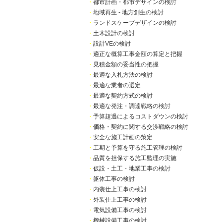
・
都市計画・都市デザインの検討
・
地域再生 - 地方創生の検討
・
ランドスケープデザインの検討
・
土木設計の検討
・
設計VEの検討
・
適正な概算工事金額の算定と把握
・
見積金額の妥当性の把握
・
最適な入札方法の検討
・
最適な業者の選定
・
最適な契約方式の検討
・
最適な発注・調達戦略の検討
・
予算超過によるコストダウンの検討
・
価格・契約に関する交渉戦略の検討
・
安全な施工計画の策定
・
工期と予算を守る施工管理の検討
・
品質を担保する施工監理の実施
・
仮設・土工・地業工事の検討
・
躯体工事の検討
・
内装仕上工事の検討
・
外装仕上工事の検討
・
電気設備工事の検討
・
機械設備工事の検討