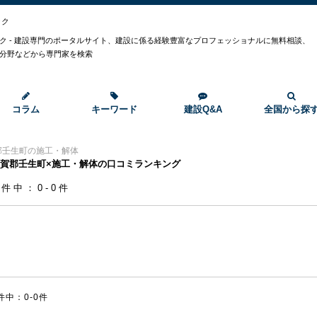
ック
ク - 建設専門のポータルサイト、建設に係る経験豊富なプロフェッショナルに無料相談、
分野などから専門家を検索
コラム
キーワード
建設Q&A
全国から探
郡壬生町の施工・解体
賀郡壬生町×施工・解体の口コミランキング
0件中：0-0件
件中：0-0件