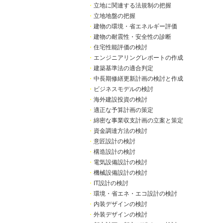
・
立地に関連する法規制の把握
・
立地地盤の把握
・
建物の環境・省エネルギー評価
・
建物の耐震性・安全性の診断
・
住宅性能評価の検討
・
エンジニアリングレポートの作成
・
建築基準法の適合判定
・
中長期修繕更新計画の検討と作成
・
ビジネスモデルの検討
・
海外建設投資の検討
・
適正な予算計画の策定
・
綿密な事業収支計画の立案と策定
・
資金調達方法の検討
・
意匠設計の検討
・
構造設計の検討
・
電気設備設計の検討
・
機械設備設計の検討
・
IT設計の検討
・
環境・省エネ・エコ設計の検討
・
内装デザインの検討
・
外装デザインの検討