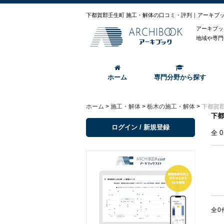
下都賀郡壬生町 施工・解体の口コミ・評判｜アーキブ
アーキブッ
地域や専門
ホーム
専門分野から探す
ホーム
>
施工・解体
>
栃木の施工・解体
>
下都賀
下都
ログイン / 新規登録
全
全0