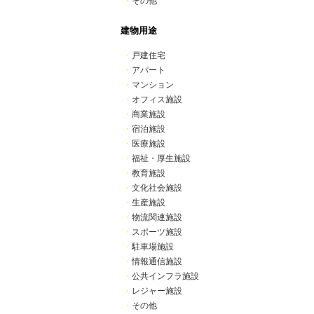
・
その他
建物用途
・
戸建住宅
・
アパート
・
マンション
・
オフィス施設
・
商業施設
・
宿泊施設
・
医療施設
・
福祉・厚生施設
・
教育施設
・
文化社会施設
・
生産施設
・
物流関連施設
・
スポーツ施設
・
駐車場施設
・
情報通信施設
・
公共インフラ施設
・
レジャー施設
・
その他