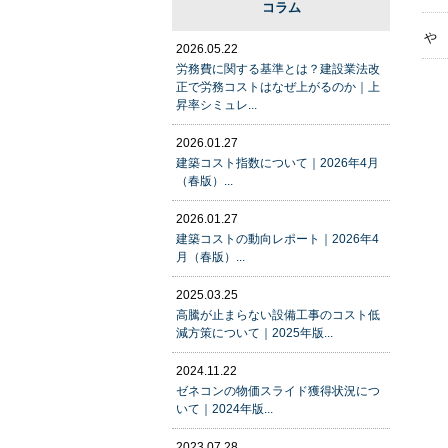
コラム
や
2026.05.22
労務費に関する基準とは？建設業法改
正で労務コストはなぜ上がるのか｜上
昇率シミュレ...
2026.01.27
建築コスト指数について｜2026年4月
（春版）...
2026.01.27
建築コストの動向レポート｜2026年4
月（春版）...
2025.03.25
高騰が止まらない設備工事のコスト低
減方策について｜2025年版...
2024.11.22
ゼネコンの物価スライド獲得状況につ
いて｜2024年版...
2023.07.28