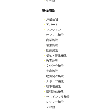
・
その他
建物用途
・
戸建住宅
・
アパート
・
マンション
・
オフィス施設
・
商業施設
・
宿泊施設
・
医療施設
・
福祉・厚生施設
・
教育施設
・
文化社会施設
・
生産施設
・
物流関連施設
・
スポーツ施設
・
駐車場施設
・
情報通信施設
・
公共インフラ施設
・
レジャー施設
・
その他