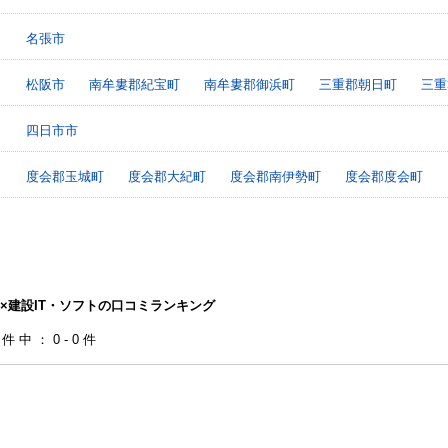
名張市
松阪市
南牟婁郡紀宝町
南牟婁郡御浜町
三重郡朝日町
三重
四日市市
度会郡玉城町
度会郡大紀町
度会郡南伊勢町
度会郡度会町
×建設IT・ソフトの口コミランキング
0件中：0-0件