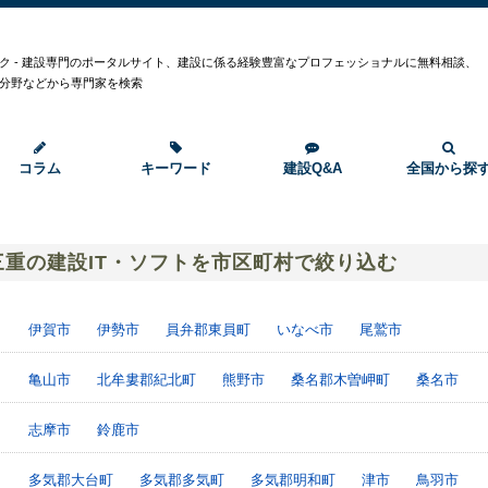
ク - 建設専門のポータルサイト、建設に係る経験豊富なプロフェッショナルに無料相談、
分野などから専門家を検索
コラム
キーワード
建設Q&A
全国から探
三重の建設IT・ソフトを市区町村で絞り込む
伊賀市
伊勢市
員弁郡東員町
いなべ市
尾鷲市
亀山市
北牟婁郡紀北町
熊野市
桑名郡木曽岬町
桑名市
志摩市
鈴鹿市
多気郡大台町
多気郡多気町
多気郡明和町
津市
鳥羽市