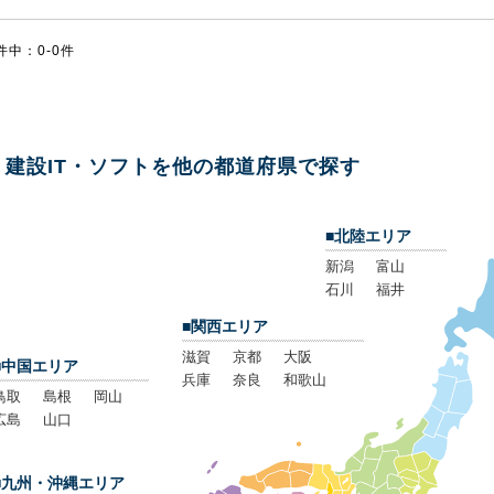
件中：0-0件
建設IT・ソフトを他の都道府県で探す
■北陸エリア
新潟
富山
石川
福井
■関西エリア
滋賀
京都
大阪
■中国エリア
兵庫
奈良
和歌山
鳥取
島根
岡山
広島
山口
■九州・沖縄エリア