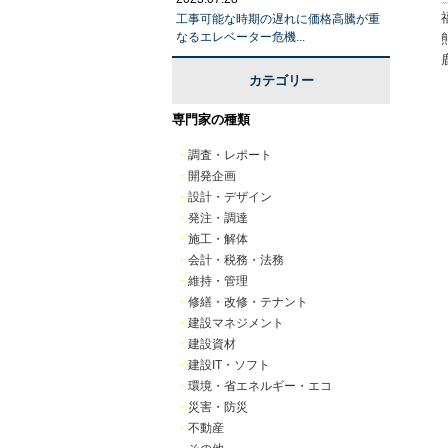
工事可能な時期の遅れに価格高騰が重
なるエレベーター危機...
カテゴリー
専門家の種類
・
調査・レポート
・
開発企画
・
設計・デザイン
・
発注・調達
・
施工・解体
・
会計・税務・法務
・
維持・管理
・
修繕・改修・テナント
・
建設マネジメント
・
建設資材
・
建設IT・ソフト
・
環境・省エネルギー・エコ
・
災害・防災
・
不動産