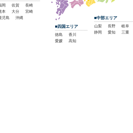
福岡
佐賀
長崎
熊本
大分
宮崎
鹿児島
沖縄
■中部エリア
山梨
長野
岐阜
■四国エリア
静岡
愛知
三重
徳島
香川
愛媛
高知