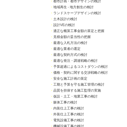
・
都市計画・都市デザインの検討
・
地域再生 - 地方創生の検討
・
ランドスケープデザインの検討
・
土木設計の検討
・
設計VEの検討
・
適正な概算工事金額の算定と把握
・
見積金額の妥当性の把握
・
最適な入札方法の検討
・
最適な業者の選定
・
最適な契約方式の検討
・
最適な発注・調達戦略の検討
・
予算超過によるコストダウンの検討
・
価格・契約に関する交渉戦略の検討
・
安全な施工計画の策定
・
工期と予算を守る施工管理の検討
・
品質を担保する施工監理の実施
・
仮設・土工・地業工事の検討
・
躯体工事の検討
・
内装仕上工事の検討
・
外装仕上工事の検討
・
電気設備工事の検討
・
機械設備工事の検討