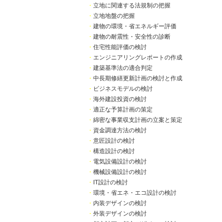
・
立地に関連する法規制の把握
・
立地地盤の把握
・
建物の環境・省エネルギー評価
・
建物の耐震性・安全性の診断
・
住宅性能評価の検討
・
エンジニアリングレポートの作成
・
建築基準法の適合判定
・
中長期修繕更新計画の検討と作成
・
ビジネスモデルの検討
・
海外建設投資の検討
・
適正な予算計画の策定
・
綿密な事業収支計画の立案と策定
・
資金調達方法の検討
・
意匠設計の検討
・
構造設計の検討
・
電気設備設計の検討
・
機械設備設計の検討
・
IT設計の検討
・
環境・省エネ・エコ設計の検討
・
内装デザインの検討
・
外装デザインの検討