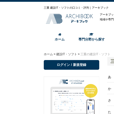
三重 建設IT・ソフトの口コミ・評判｜アーキブック
アーキブッ
地域や専門
ホーム
専門分野から探す
ホーム
>
建設IT・ソフト
>
三重の建設IT・ソフト
ログイン / 新規登録
あ
か
さ
た