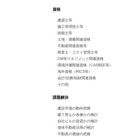
資格
・
建築士等
・
施工管理技士等
・
技能士等
・
土地・測量関連資格
・
不動産関連資格等
・
積算士・コスト管理士等
・
CM等マネジメント関連資格
・
環境評価関連資格（CASBEE等）
・
海外資格（RICS等）
・
会計/法務/知財関連資格
・
その他
課題解決
・
建設市場の動向把握
・
建て替えか改修かの検討
・
自社ビルか賃貸かの検討
・
遊休不動産活用の検討
・
不動産の価値の把握