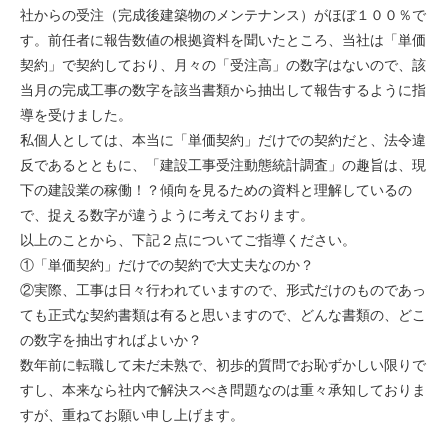
社からの受注（完成後建築物のメンテナンス）がほぼ１００％で
す。前任者に報告数値の根拠資料を聞いたところ、当社は「単価
契約」で契約しており、月々の「受注高」の数字はないので、該
当月の完成工事の数字を該当書類から抽出して報告するように指
導を受けました。
私個人としては、本当に「単価契約」だけでの契約だと、法令違
反であるとともに、「建設工事受注動態統計調査」の趣旨は、現
下の建設業の稼働！？傾向を見るための資料と理解しているの
で、捉える数字が違うように考えております。
以上のことから、下記２点についてご指導ください。
①「単価契約」だけでの契約で大丈夫なのか？
②実際、工事は日々行われていますので、形式だけのものであっ
ても正式な契約書類は有ると思いますので、どんな書類の、どこ
の数字を抽出すればよいか？
数年前に転職して未だ未熟で、初歩的質問でお恥ずかしい限りで
すし、本来なら社内で解決スべき問題なのは重々承知しておりま
すが、重ねてお願い申し上げます。