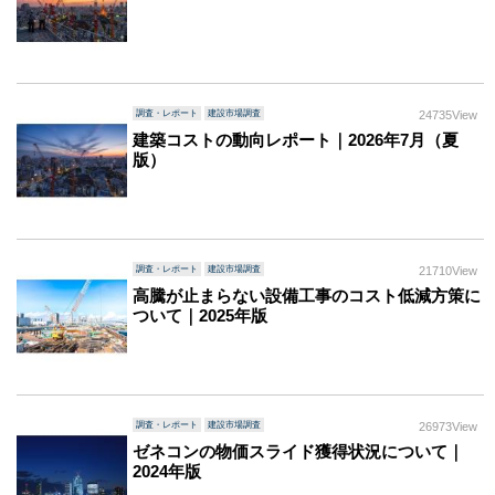
調査・レポート
建設市場調査
24735View
建築コストの動向レポート｜2026年7月（夏
版）
調査・レポート
建設市場調査
21710View
高騰が止まらない設備工事のコスト低減方策に
ついて｜2025年版
調査・レポート
建設市場調査
26973View
ゼネコンの物価スライド獲得状況について｜
2024年版