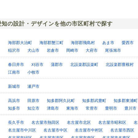
愛知の設計・デザインを他の市区町村で探す
海部郡大治町
海部郡蟹江町
海部郡飛島村
あま市
愛西市
稲沢市
犬山市
岩倉市
岡崎市
大府市
尾張旭市
春日井市
刈谷市
蒲郡市
北設楽郡設楽町
北設楽郡豊根村
江南市
小牧市
新城市
瀬戸市
高浜市
田原市
知多郡阿久比町
知多郡武豊町
知多郡東浦町
知多市
知立市
津島市
東海市
常滑市
豊明市
豊川市
長久手市
名古屋市熱田区
名古屋市北区
名古屋市昭和区
名
名古屋市中川区
名古屋市中区
名古屋市中村区
名古屋市西区
名古屋市緑区
名古屋市港区
名古屋市南区
名古屋市名東区