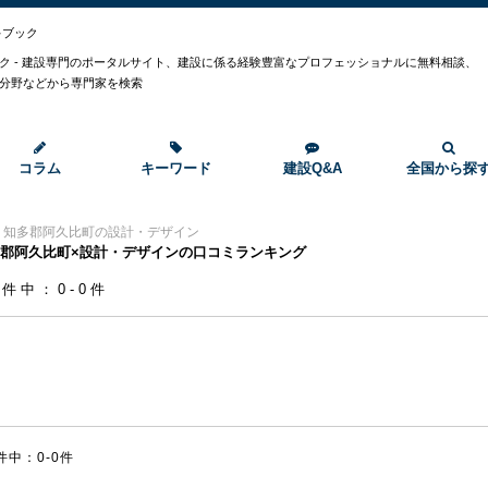
キブック
ク - 建設専門のポータルサイト、建設に係る経験豊富なプロフェッショナルに無料相談、
分野などから専門家を検索
コラム
キーワード
建設Q&A
全国から探
>
知多郡阿久比町の設計・デザイン
郡阿久比町×設計・デザインの口コミランキング
0件中：0-0件
件中：0-0件