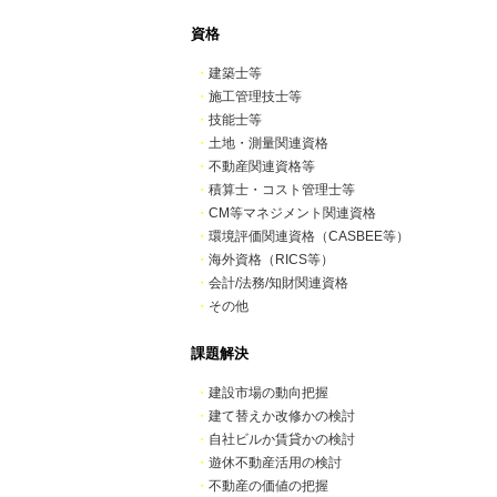
資格
・
建築士等
・
施工管理技士等
・
技能士等
・
土地・測量関連資格
・
不動産関連資格等
・
積算士・コスト管理士等
・
CM等マネジメント関連資格
・
環境評価関連資格（CASBEE等）
・
海外資格（RICS等）
・
会計/法務/知財関連資格
・
その他
課題解決
・
建設市場の動向把握
・
建て替えか改修かの検討
・
自社ビルか賃貸かの検討
・
遊休不動産活用の検討
・
不動産の価値の把握