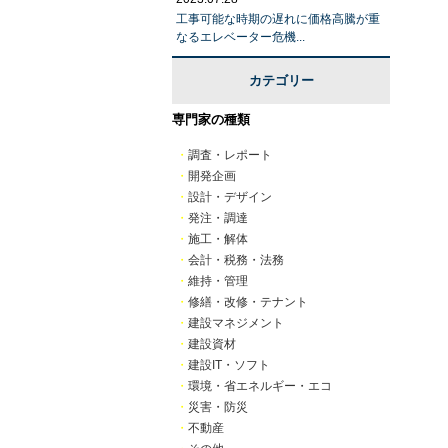
工事可能な時期の遅れに価格高騰が重
なるエレベーター危機...
カテゴリー
専門家の種類
・
調査・レポート
・
開発企画
・
設計・デザイン
・
発注・調達
・
施工・解体
・
会計・税務・法務
・
維持・管理
・
修繕・改修・テナント
・
建設マネジメント
・
建設資材
・
建設IT・ソフト
・
環境・省エネルギー・エコ
・
災害・防災
・
不動産