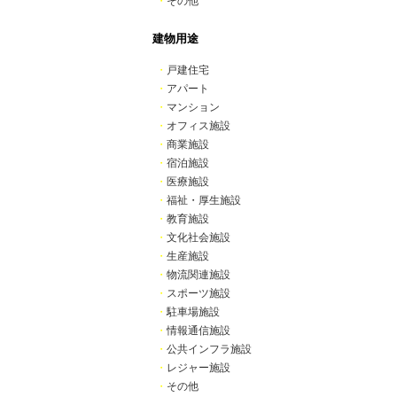
・
その他
建物用途
・
戸建住宅
・
アパート
・
マンション
・
オフィス施設
・
商業施設
・
宿泊施設
・
医療施設
・
福祉・厚生施設
・
教育施設
・
文化社会施設
・
生産施設
・
物流関連施設
・
スポーツ施設
・
駐車場施設
・
情報通信施設
・
公共インフラ施設
・
レジャー施設
・
その他