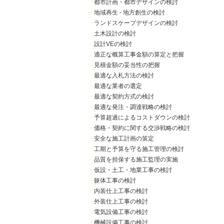
・
都市計画・都市デザインの検討
・
地域再生 - 地方創生の検討
・
ランドスケープデザインの検討
・
土木設計の検討
・
設計VEの検討
・
適正な概算工事金額の算定と把握
・
見積金額の妥当性の把握
・
最適な入札方法の検討
・
最適な業者の選定
・
最適な契約方式の検討
・
最適な発注・調達戦略の検討
・
予算超過によるコストダウンの検討
・
価格・契約に関する交渉戦略の検討
・
安全な施工計画の策定
・
工期と予算を守る施工管理の検討
・
品質を担保する施工監理の実施
・
仮設・土工・地業工事の検討
・
躯体工事の検討
・
内装仕上工事の検討
・
外装仕上工事の検討
・
電気設備工事の検討
・
機械設備工事の検討