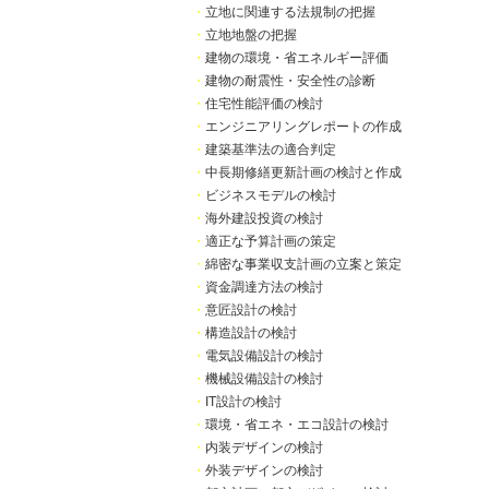
・
立地に関連する法規制の把握
・
立地地盤の把握
・
建物の環境・省エネルギー評価
・
建物の耐震性・安全性の診断
・
住宅性能評価の検討
・
エンジニアリングレポートの作成
・
建築基準法の適合判定
・
中長期修繕更新計画の検討と作成
・
ビジネスモデルの検討
・
海外建設投資の検討
・
適正な予算計画の策定
・
綿密な事業収支計画の立案と策定
・
資金調達方法の検討
・
意匠設計の検討
・
構造設計の検討
・
電気設備設計の検討
・
機械設備設計の検討
・
IT設計の検討
・
環境・省エネ・エコ設計の検討
・
内装デザインの検討
・
外装デザインの検討