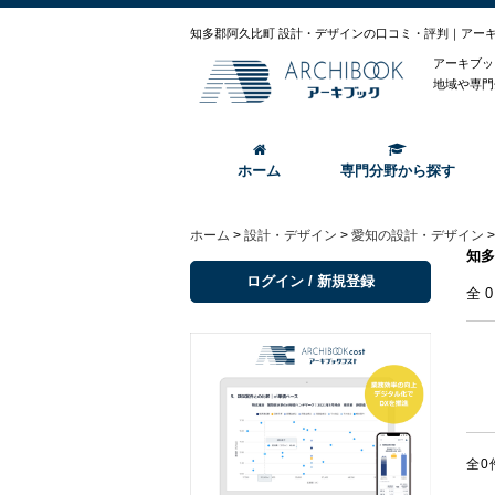
知多郡阿久比町 設計・デザインの口コミ・評判｜アー
アーキブッ
地域や専門
ホーム
専門分野から探す
ホーム
>
設計・デザイン
>
愛知の設計・デザイン
知多
ログイン / 新規登録
全
全0