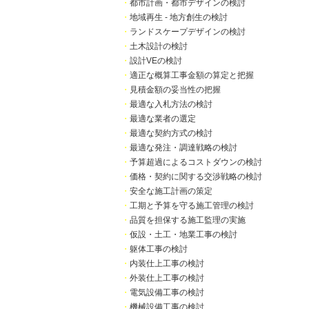
・
都市計画・都市デザインの検討
・
地域再生 - 地方創生の検討
・
ランドスケープデザインの検討
・
土木設計の検討
・
設計VEの検討
・
適正な概算工事金額の算定と把握
・
見積金額の妥当性の把握
・
最適な入札方法の検討
・
最適な業者の選定
・
最適な契約方式の検討
・
最適な発注・調達戦略の検討
・
予算超過によるコストダウンの検討
・
価格・契約に関する交渉戦略の検討
・
安全な施工計画の策定
・
工期と予算を守る施工管理の検討
・
品質を担保する施工監理の実施
・
仮設・土工・地業工事の検討
・
躯体工事の検討
・
内装仕上工事の検討
・
外装仕上工事の検討
・
電気設備工事の検討
・
機械設備工事の検討