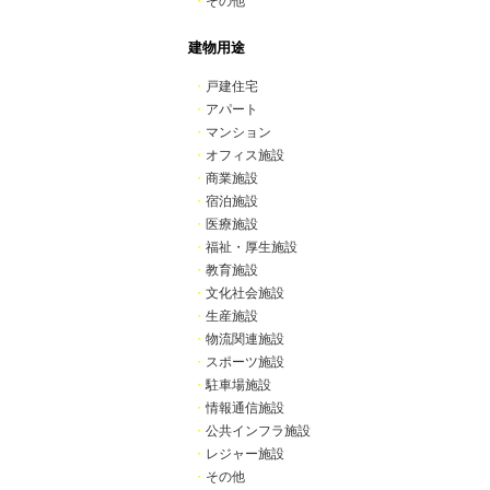
・
その他
建物用途
・
戸建住宅
・
アパート
・
マンション
・
オフィス施設
・
商業施設
・
宿泊施設
・
医療施設
・
福祉・厚生施設
・
教育施設
・
文化社会施設
・
生産施設
・
物流関連施設
・
スポーツ施設
・
駐車場施設
・
情報通信施設
・
公共インフラ施設
・
レジャー施設
・
その他