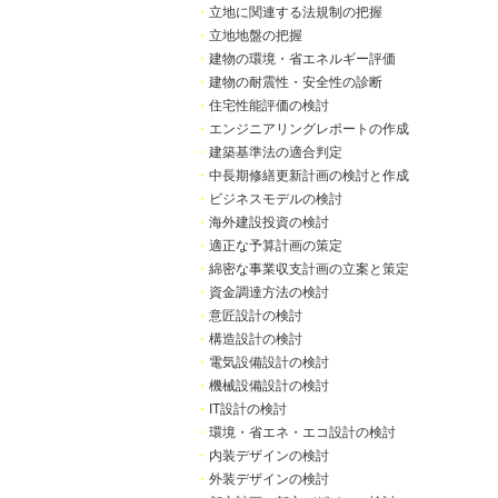
・
立地に関連する法規制の把握
・
立地地盤の把握
・
建物の環境・省エネルギー評価
・
建物の耐震性・安全性の診断
・
住宅性能評価の検討
・
エンジニアリングレポートの作成
・
建築基準法の適合判定
・
中長期修繕更新計画の検討と作成
・
ビジネスモデルの検討
・
海外建設投資の検討
・
適正な予算計画の策定
・
綿密な事業収支計画の立案と策定
・
資金調達方法の検討
・
意匠設計の検討
・
構造設計の検討
・
電気設備設計の検討
・
機械設備設計の検討
・
IT設計の検討
・
環境・省エネ・エコ設計の検討
・
内装デザインの検討
・
外装デザインの検討