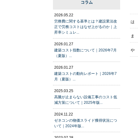
コラム
2026.05.22
労務費に関する基準とは？建設業法改
は
正で労務コストはなぜ上がるのか｜上
昇率シミュレ...
ま
2026.01.27
や
建築コスト指数について｜2026年7月
（夏版）...
2026.01.27
建築コストの動向レポート｜2026年7
月（夏版）...
2025.03.25
高騰が止まらない設備工事のコスト低
減方策について｜2025年版...
2024.11.22
ゼネコンの物価スライド獲得状況につ
いて｜2024年版...
2023.07.28