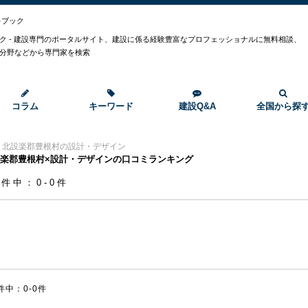
キブック
ク - 建設専門のポータルサイト、建設に係る経験豊富なプロフェッショナルに無料相談、
分野などから専門家を検索
コラム
キーワード
建設Q&A
全国から探
>
北設楽郡豊根村の設計・デザイン
楽郡豊根村×設計・デザインの口コミランキング
0件中：0-0件
件中：0-0件