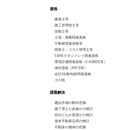
資格
・
建築士等
・
施工管理技士等
・
技能士等
・
土地・測量関連資格
・
不動産関連資格等
・
積算士・コスト管理士等
・
CM等マネジメント関連資格
・
環境評価関連資格（CASBEE等）
・
海外資格（RICS等）
・
会計/法務/知財関連資格
・
その他
課題解決
・
建設市場の動向把握
・
建て替えか改修かの検討
・
自社ビルか賃貸かの検討
・
遊休不動産活用の検討
・
不動産の価値の把握