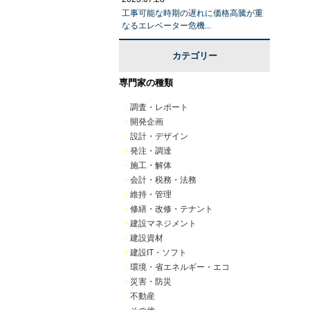
工事可能な時期の遅れに価格高騰が重
なるエレベーター危機...
カテゴリー
専門家の種類
・
調査・レポート
・
開発企画
・
設計・デザイン
・
発注・調達
・
施工・解体
・
会計・税務・法務
・
維持・管理
・
修繕・改修・テナント
・
建設マネジメント
・
建設資材
・
建設IT・ソフト
・
環境・省エネルギー・エコ
・
災害・防災
・
不動産