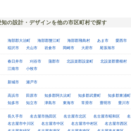
愛知の設計・デザインを他の市区町村で探す
海部郡大治町
海部郡蟹江町
海部郡飛島村
あま市
愛西市
稲沢市
犬山市
岩倉市
岡崎市
大府市
尾張旭市
春日井市
刈谷市
蒲郡市
北設楽郡設楽町
北設楽郡豊根村
江南市
小牧市
新城市
瀬戸市
高浜市
田原市
知多郡阿久比町
知多郡武豊町
知多郡東浦町
知多市
知立市
津島市
東海市
常滑市
豊明市
豊川市
長久手市
名古屋市熱田区
名古屋市北区
名古屋市昭和区
名
名古屋市中川区
名古屋市中区
名古屋市中村区
名古屋市西区
名古屋市緑区
名古屋市港区
名古屋市南区
名古屋市名東区