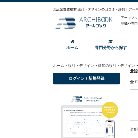
北設楽郡豊根村 設計・デザインの口コミ・評判｜アー
アーキブッ
地域や専門
ホーム
専門分野から探す
ホーム
>
設計・デザイン
>
愛知の設計・デザイン
北設
ログイン / 新規登録
全
全0