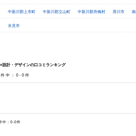
中新川郡上市町
中新川郡立山町
中新川郡舟橋村
滑川市
南
氷見市
×設計・デザインの口コミランキング
0件中：0-0件
件中：0-0件