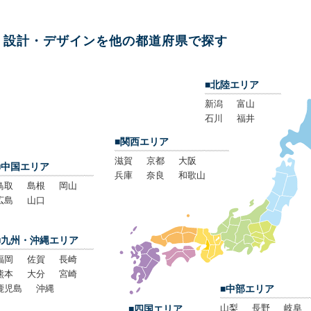
設計・デザインを他の都道府県で探す
■北陸エリア
新潟
富山
石川
福井
■関西エリア
滋賀
京都
大阪
■中国エリア
兵庫
奈良
和歌山
鳥取
島根
岡山
広島
山口
■九州・沖縄エリア
福岡
佐賀
長崎
熊本
大分
宮崎
鹿児島
沖縄
■中部エリア
山梨
長野
岐阜
■四国エリア