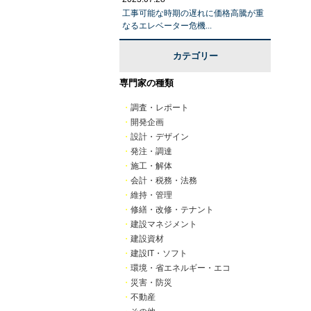
工事可能な時期の遅れに価格高騰が重
なるエレベーター危機...
カテゴリー
専門家の種類
・
調査・レポート
・
開発企画
・
設計・デザイン
・
発注・調達
・
施工・解体
・
会計・税務・法務
・
維持・管理
・
修繕・改修・テナント
・
建設マネジメント
・
建設資材
・
建設IT・ソフト
・
環境・省エネルギー・エコ
・
災害・防災
・
不動産