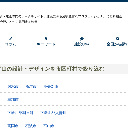
ク - 建設専門のポータルサイト、建設に係る経験豊富なプロフェッショナルに無料相談、
分野などから専門家を検索
コラム
キーワード
建設Q&A
全国から探
富山の設計・デザインを市区町村で絞り込む
射水市
魚津市
小矢部市
黒部市
下新川郡朝日町
下新川郡入善町
高岡市
砺波市
富山市