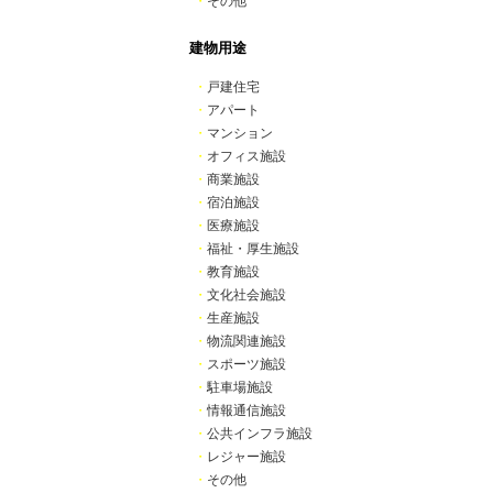
・
その他
建物用途
・
戸建住宅
・
アパート
・
マンション
・
オフィス施設
・
商業施設
・
宿泊施設
・
医療施設
・
福祉・厚生施設
・
教育施設
・
文化社会施設
・
生産施設
・
物流関連施設
・
スポーツ施設
・
駐車場施設
・
情報通信施設
・
公共インフラ施設
・
レジャー施設
・
その他