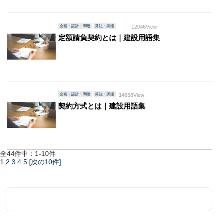
企画・設計・調達
発注・調達
12046View
定額請負契約とは｜建設用語集
企画・設計・調達
発注・調達
14658View
契約方式とは｜建設用語集
全44件中：1-10件
1
2
3
4
5
[次の10件]