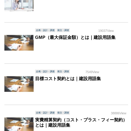
企画・設計・調達
発注・調達
19037View
GMP（最大保証金額）とは｜建設用語集
企画・設計・調達
発注・調達
7549View
目標コスト契約とは｜建設用語集
企画・設計・調達
発注・調達
38886View
実費精算契約（コスト・プラス・フィー契約）
とは｜建設用語集