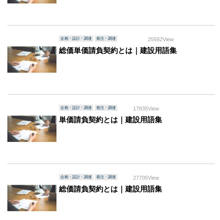
企画・設計・調達
発注・調達
25582View
総価単価請負契約とは｜建設用語集
企画・設計・調達
発注・調達
17835View
単価請負契約とは｜建設用語集
企画・設計・調達
発注・調達
27705View
総価請負契約とは｜建設用語集